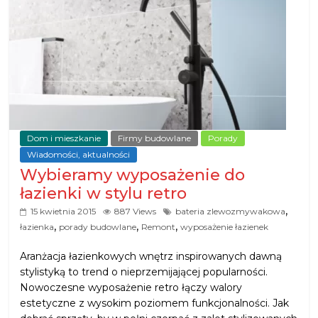
Dom i mieszkanie
Firmy budowlane
Porady
Wiadomości, aktualności
Wybieramy wyposażenie do
łazienki w stylu retro
,
15 kwietnia 2015
887 Views
bateria zlewozmywakowa
,
,
,
łazienka
porady budowlane
Remont
wyposażenie łazienek
Aranżacja łazienkowych wnętrz inspirowanych dawną
stylistyką to trend o nieprzemijającej popularności.
Nowoczesne wyposażenie retro łączy walory
estetyczne z wysokim poziomem funkcjonalności. Jak