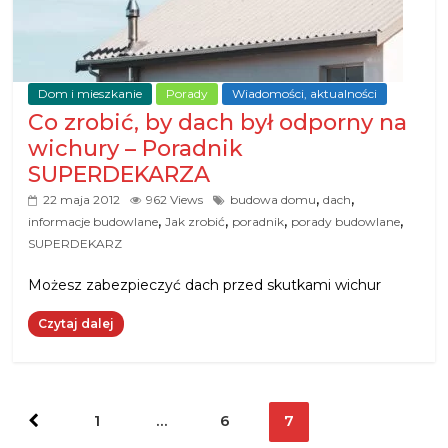
Dom i mieszkanie
Porady
Wiadomości, aktualności
Co zrobić, by dach był odporny na
wichury – Poradnik
SUPERDEKARZA
,
,
22 maja 2012
962 Views
budowa domu
dach
,
,
,
,
informacje budowlane
Jak zrobić
poradnik
porady budowlane
SUPERDEKARZ
Możesz zabezpieczyć dach przed skutkami wichur
Czytaj dalej
Stronicowanie
1
…
6
7
wpisów