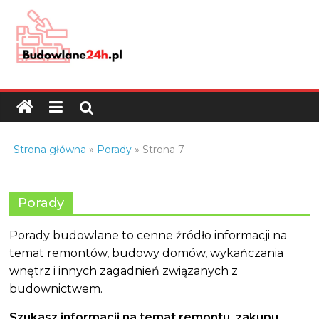
Skip
to
content
Budowlane24h.pl
–
portal
budowlany
Porady
Strona główna
»
Porady
»
Strona 7
oraz
oferty
z
Porady
branży
budowlanej
Porady budowlane to cenne źródło informacji na
temat remontów, budowy domów, wykańczania
wnętrz i innych zagadnień związanych z
budownictwem.
Szukasz informacji na temat remontu, zakupu