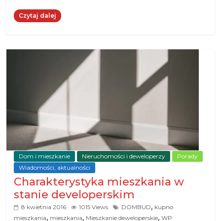
Czytaj dalej
Dom i mieszkanie
Nieruchomości i deweloperzy
Porady
Wiadomości, aktualności
Charakterystyka mieszkania w
stanie developerskim
,
8 kwietnia 2016
1015 Views
DOMBUD
kupno
,
,
,
mieszkania
mieszkania
Mieszkanie deweloperskie
WP