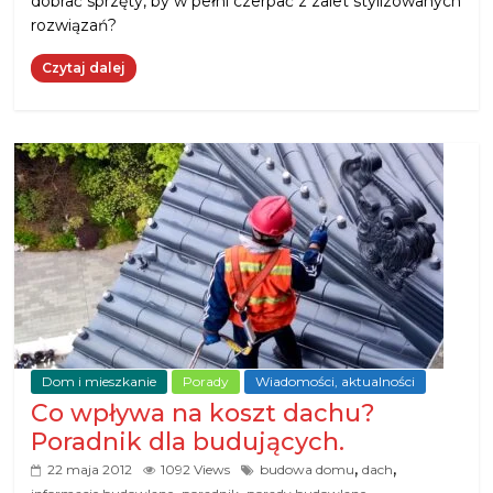
dobrać sprzęty, by w pełni czerpać z zalet stylizowanych
rozwiązań?
Czytaj dalej
Dom i mieszkanie
Porady
Wiadomości, aktualności
Co wpływa na koszt dachu?
Poradnik dla budujących.
,
,
22 maja 2012
1092 Views
budowa domu
dach
,
,
,