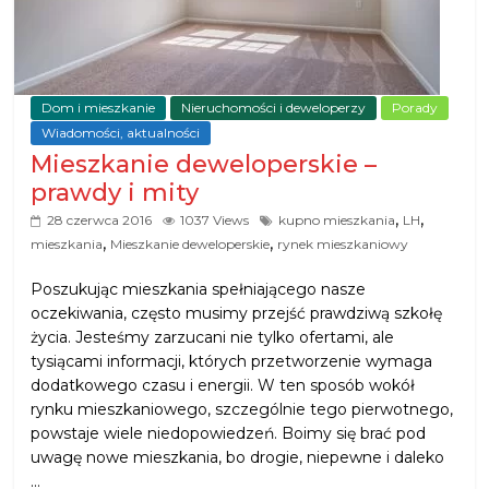
Dom i mieszkanie
Nieruchomości i deweloperzy
Porady
Wiadomości, aktualności
Mieszkanie deweloperskie –
prawdy i mity
,
,
28 czerwca 2016
1037 Views
kupno mieszkania
LH
,
,
mieszkania
Mieszkanie deweloperskie
rynek mieszkaniowy
Poszukując mieszkania spełniającego nasze
oczekiwania, często musimy przejść prawdziwą szkołę
życia. Jesteśmy zarzucani nie tylko ofertami, ale
tysiącami informacji, których przetworzenie wymaga
dodatkowego czasu i energii. W ten sposób wokół
rynku mieszkaniowego, szczególnie tego pierwotnego,
powstaje wiele niedopowiedzeń. Boimy się brać pod
uwagę nowe mieszkania, bo drogie, niepewne i daleko
…