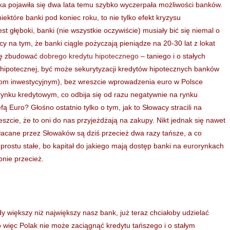
a pojawiła się dwa lata temu szybko wyczerpała możliwości banków.
które banki pod koniec roku, to nie tylko efekt kryzysu
t głęboki, banki (nie wszystkie oczywiście) musiały bić się niemal o
cy na tym, że banki ciągle pożyczają pieniądze na 20-30 lat z lokat
się zbudować
dobrego kredytu hipotecznego
– taniego i o stałych
i hipotecznej, być może sekurytyzacji kredytów hipotecznych banków
zom inwestycyjnym), bez wreszcie wprowadzenia euro w Polsce
ynku kredytowym, co odbija się od razu negatywnie na rynku
 Euro? Głośno ostatnio tylko o tym, jak to Słowacy stracili na
szcie, że to oni do nas przyjeżdżają na zakupy. Nikt jednak się nawet
łacane przez Słowaków są dziś przecież dwa razy tańsze, a co
prostu stałe, bo kapitał do jakiego mają dostęp banki na eurorynkach
nie przecież.
y większy niż największy nasz bank, już teraz chciałoby udzielać
o więc Polak nie może zaciągnąć kredytu tańszego i o stałym