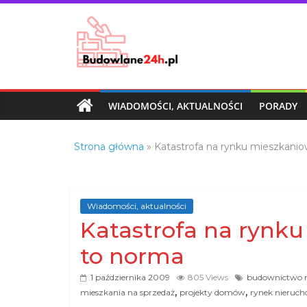
Skip
to
content
Budowlane24h.pl
–
portal
WIADOMOŚCI, AKTUALNOŚCI
PORADY
budowlany
Porady
Strona główna
»
Katastrofa na rynku mieszkani
oraz
oferty
z
branży
Wiadomości, aktualności
budowlanej
Katastrofa na rynk
to norma
1 października 2009
805 Views
budownictwo 
,
,
mieszkania na sprzedaż
projekty domów
rynek nieruch