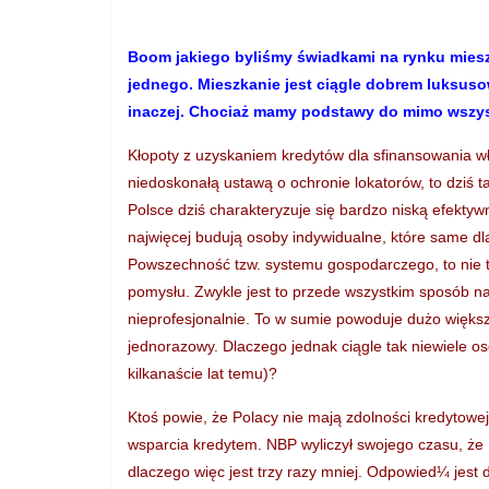
Boom jakiego byliśmy świadkami na rynku mieszk
jednego. Mieszkanie jest ciągle dobrem luksuso
inaczej. Chociaż mamy podstawy do mimo wszy
Kłopoty z uzyskaniem kredytów dla sfinansowania 
niedoskonałą ustawą o ochronie lokatorów, to dziś
Polsce dziś charakteryzuje się bardzo niską efekty
najwięcej budują osoby indywidualne, które same dl
Powszechność tzw. systemu gospodarczego, to nie 
pomysłu. Zwykle jest to przede wszystkim sposób na 
nieprofesjonalnie. To w sumie powoduje dużo więks
jednorazowy. Dlaczego jednak ciągle tak niewiele os
kilkanaście lat temu)?
Ktoś powie, że Polacy nie mają zdolności kredytowej
wsparcia kredytem. NBP wyliczył swojego czasu, że 
dlaczego więc jest trzy razy mniej. Odpowied¼ jest d