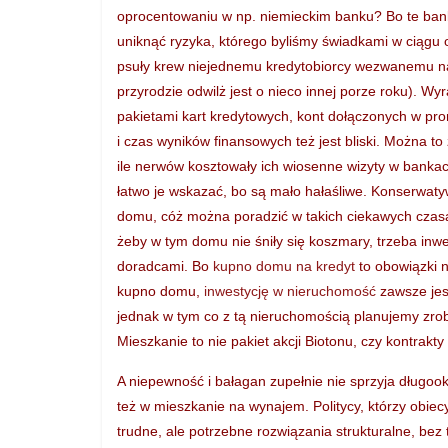
oprocentowaniu w np. niemieckim banku? Bo te bank
uniknąć ryzyka, którego byliśmy świadkami w ciągu
psuły krew niejednemu kredytobiorcy wezwanemu na 
przyrodzie odwilż jest o nieco innej porze roku). W
pakietami kart kredytowych, kont dołączonych w pro
i czas wyników finansowych też jest bliski. Można t
ile nerwów kosztowały ich wiosenne wizyty w bankac
łatwo je wskazać, bo są mało hałaśliwe. Konserwaty
domu, cóż można poradzić w takich ciekawych czas
żeby w tym domu nie śniły się koszmary, trzeba inw
doradcami. Bo
kupno domu na kredyt
to obowiązki n
kupno domu,
inwestycję w nieruchomość
zawsze jes
jednak w tym co z tą nieruchomością planujemy zro
Mieszkanie to nie pakiet akcji Biotonu, czy kontrakty
A niepewność i bałagan zupełnie nie sprzyja długoo
też w mieszkanie na wynajem. Politycy, którzy obiec
trudne, ale potrzebne rozwiązania strukturalne, be