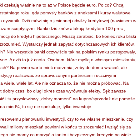
i czekają właśnie na to aż w Polsce będzie euro. Po co? Chcą
 ostatniego roku, gdy pomysły banków z aneksami i kursy walutowe
dywanik. Dziś mówi się o jesiennej odwilży kredytowej (nawiasem w
yrażam sceptycyzm. Banki dziś znów atakują kredytem 100 proc.,
mocji do kredytu hipotecznego. Muszą zarabiać, bo koniec roku bliski
o zrozumieć. Wystarczy jednak zapytać dotychczasowych ich klientów,
h? Nie wszystkie banki oczywiście tak na polskim rynku postępowały,
wne. A dziś to już cnota. Osobom, które myślą o własnym mieszkaniu,
ach? Na pewno warto mieć marzenia, żeby do domu wracać, ale
estycję realizować ze sprawdzonymi partnerami i uczciwymi
a wiele, wiele lat. Ale nie oznacza to, że nie można próbować. Na
t dobry czas, bo długi okres czas wyrównuje efekty. Sęk zawsze
bić i tu przysłowiowy „dobry moment” na kupno/sprzedaż nie pomoże.
 na mied¼, tu się nie spekuluje, tylko inwestuje.
kresowemu planowaniu inwestycji, czy to we własne mieszkanie, czy
ywali miliony mieszkań powinni w końcu to zrozumieć i wziąć się za
z tego nie mamy co marzyć o tanim i bezpiecznym kredycie na wiele