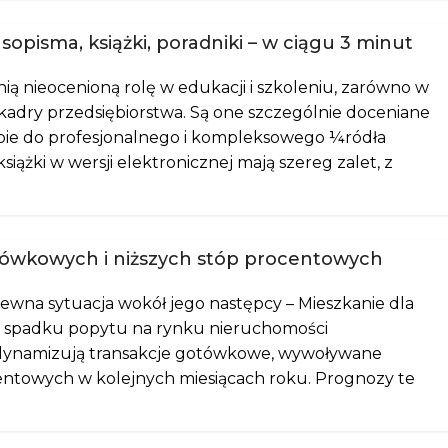
opisma, książki, poradniki – w ciągu 3 minut
ią nieocenioną rolę w edukacji i szkoleniu, zarówno w
 kadry przedsiębiorstwa. Są one szczególnie doceniane
ępie do profesjonalnego i kompleksowego ¼ródła
siążki w wersji elektronicznej mają szereg zalet, z
tówkowych i niższych stóp procentowych
ewna sytuacja wokół jego następcy – Mieszkanie dla
o spadku popytu na rynku nieruchomości
zdynamizują transakcje gotówkowe, wywoływane
centowych w kolejnych miesiącach roku. Prognozy te