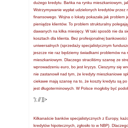
dużego kredytu. Bańka na rynku mieszkaniowym, jak
Wstrzymywanie wypłat udzielonych kredytów przez nie
finansowego. Wojna o lokaty pokazała jak problem jes
pieniądze klientów. To problem strukturalny polegają
dawanych na kilka miesięcy. W taki sposób nie da 
kosztach dla klienta. Bez profesjonalnej bankowośc
uniwersalnych (sprzedaży specjalistycznym fundus
jeszcze nie raz będziemy świadkami problemów na r
mieszkaniowym. Dlaczego straciliśmy szansę ze strefą
wprowadzeniu euro, bo jest kryzys. Cieszymy się wre
nie zastanowił nad tym, że kredyty mieszkaniowe sp
ciekawe mają szansę na to, że koszty kredytu są po 
jest długoterminowych. W Polsce mogłoby być podob
’); // ]]>
Kilkanaście banków specjalistycznych z Europy, każd
kredytów hipotecznych, zgłosiło to w NBP). Dlaczeg