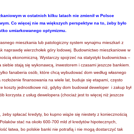
aniowym w ostatnich kilku latach nie zmienił w Polsce
wym. Co więcej nie ma większych perspektyw na to, żeby było
stko umiarkowanego optymizmu.
własnego mieszkania lub patologiczny system wynajmu mieszkań z
 tak naprawdę wierzchołek góry lodowej. Budownictwo mieszkaniowe w
wnością ekonomiczną. Wystarczy spojrzeć na statystyki budownictwa –
a siebie stają się wykonawcą, inwestorem i czasami jeszcze bankiem.
tylko fanaberia osób, które chcą wybudować dom według własnego
rozłożenie finansowania na wiele lat, buduje się etapami, często
ze koszty jednostkowe niż, gdyby dom budował deweloper i zakup był
ób korzysta z usług dewelopera (chociaż jest to więcej niż jeszcze
, żeby spłacać kredyty, bo kupno wiąże się niestety z koniecznością
Polaków stać na około 600-700 mld zł kredytów hipotecznych,
ość łatwa, bo polskie banki nie potrafią i nie mogą dostarczyć tak