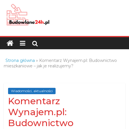
Skip
to
content
Budowlane24h.pl
–
portal
budowlany
Porady
Strona główna
»
Komentarz Wynajem.pl: Budownictwo
oraz
mieszkaniowe – jak je realizujemy?
oferty
z
branży
Wiadomości, aktualności
budowlanej
Komentarz
Wynajem.pl:
Budownictwo