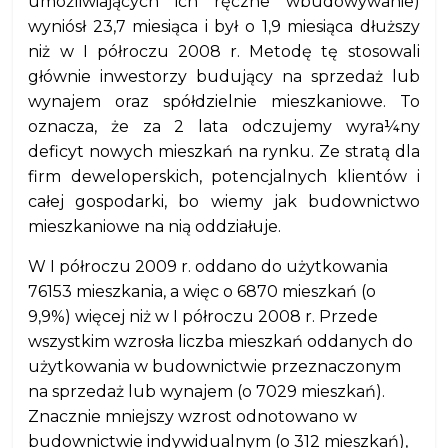
umożliwiających ich ręczne wbudowywanie)
wyniósł 23,7 miesiąca i był o 1,9 miesiąca dłuższy
niż w I półroczu 2008 r. Metodę tę stosowali
głównie inwestorzy budujący na sprzedaż lub
wynajem oraz spółdzielnie mieszkaniowe. To
oznacza, że za 2 lata odczujemy wyra¼ny
deficyt nowych mieszkań na rynku. Ze stratą dla
firm deweloperskich, potencjalnych klientów i
całej gospodarki, bo wiemy jak budownictwo
mieszkaniowe na nią oddziałuje.
W I półroczu 2009 r. oddano do użytkowania
76153 mieszkania, a więc o 6870 mieszkań (o
9,9%) więcej niż w I półroczu 2008 r. Przede
wszystkim wzrosła liczba mieszkań oddanych do
użytkowania w budownictwie przeznaczonym
na sprzedaż lub wynajem (o 7029 mieszkań).
Znacznie mniejszy wzrost odnotowano w
budownictwie indywidualnym (o 312 mieszkań),