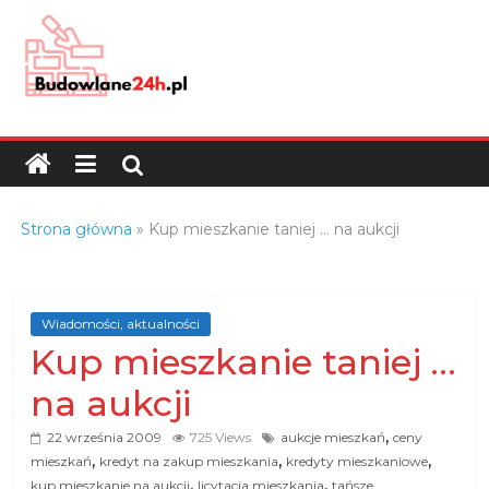
Skip
to
content
Budowlane24h.pl
–
portal
budowlany
Porady
Strona główna
»
Kup mieszkanie taniej … na aukcji
oraz
oferty
z
branży
Wiadomości, aktualności
Kup mieszkanie taniej …
budowlanej
na aukcji
,
22 września 2009
725 Views
aukcje mieszkań
ceny
,
,
,
mieszkań
kredyt na zakup mieszkania
kredyty mieszkaniowe
,
,
kup mieszkanie na aukcji
licytacja mieszkania
tańsze