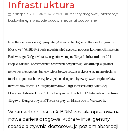
Infrastruktura
,
3 sierpnia 2011
804 Views
bariery drogowe
informacje
,
,
budowlane
inwestycje budowlane
targi budowlane
Rezultaty nowatorskiego projektu „Aktywne Inteligentne Bariery Drogowe i
Mostowe” (AIBDiM) będą przedstawiać eksperci podczas konferencji Instytutu
Badawczego Dróg i Mostów organizowanej na Targach Infrastruktura 2011.
Projekt zakładał opracowanie i wdrożenie wyjątkowej konstrukcji w postaci
aktywnej inteligentnej bariery, którą będzie można wykorzystać na mostach, w
tunelach i punktach niebezpiecznych na drogach, by zwiększyć bezpieczeństwo
uczestników ruchu. IX Międzynarodowe Targi Infrastruktury Miejskiej i
Drogowej Infrastruktura 2011 odbędą się w dniach 15-17 listopada w Centrum
Targowo-Kongresowym MT Polska przy ul. Marsa 56c w Warszawie.
W ramach projektu AIBDiM została opracowana
nowa bariera drogowa, która w inteligentny
sposób aktywnie dostosowuje poziom absorpcji