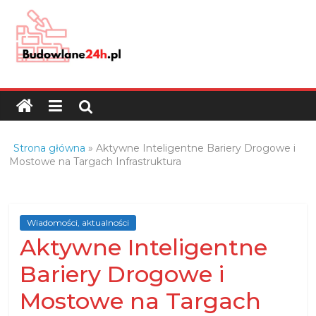
Skip
to
content
Budowlane24h.pl
–
portal
budowlany
Porady
Strona główna
»
Aktywne Inteligentne Bariery Drogowe i
oraz
Mostowe na Targach Infrastruktura
oferty
z
branży
Wiadomości, aktualności
budowlanej
Aktywne Inteligentne
Bariery Drogowe i
Mostowe na Targach