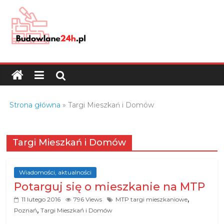
Skip
to
content
Budowlane24h.pl
–
portal
budowlany
Porady
Strona główna
»
Targi Mieszkań i Domów
oraz
oferty
z
Targi Mieszkań i Domów
branży
budowlanej
Wiadomości, aktualności
Potarguj się o mieszkanie na MTP
,
11 lutego 2016
796 Views
MTP targi mieszkaniowe
,
Poznań
Targi Mieszkań i Domów