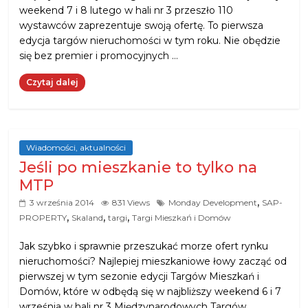
weekend 7 i 8 lutego w hali nr 3 przeszło 110
wystawców zaprezentuje swoją ofertę. To pierwsza
edycja targów nieruchomości w tym roku. Nie obędzie
się bez premier i promocyjnych …
Czytaj dalej
Wiadomości, aktualności
Jeśli po mieszkanie to tylko na
MTP
,
3 września 2014
831 Views
Monday Development
SAP-
,
,
,
PROPERTY
Skaland
targi
Targi Mieszkań i Domów
Jak szybko i sprawnie przeszukać morze ofert rynku
nieruchomości? Najlepiej mieszkaniowe łowy zacząć od
pierwszej w tym sezonie edycji Targów Mieszkań i
Domów, które w odbędą się w najbliższy weekend 6 i 7
września w hali nr 3 Międzynarodowych Targów