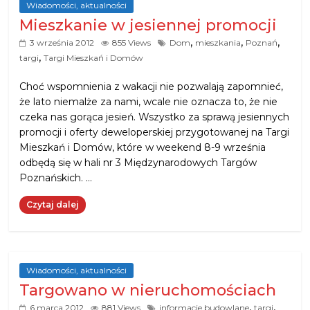
Wiadomości, aktualności
Mieszkanie w jesiennej promocji
,
,
,
3 września 2012
855 Views
Dom
mieszkania
Poznań
,
targi
Targi Mieszkań i Domów
Choć wspomnienia z wakacji nie pozwalają zapomnieć,
że lato niemalże za nami, wcale nie oznacza to, że nie
czeka nas gorąca jesień. Wszystko za sprawą jesiennych
promocji i oferty deweloperskiej przygotowanej na Targi
Mieszkań i Domów, które w weekend 8-9 września
odbędą się w hali nr 3 Międzynarodowych Targów
Poznańskich. …
Czytaj dalej
Wiadomości, aktualności
Targowano w nieruchomościach
,
,
6 marca 2012
881 Views
informacje budowlane
targi