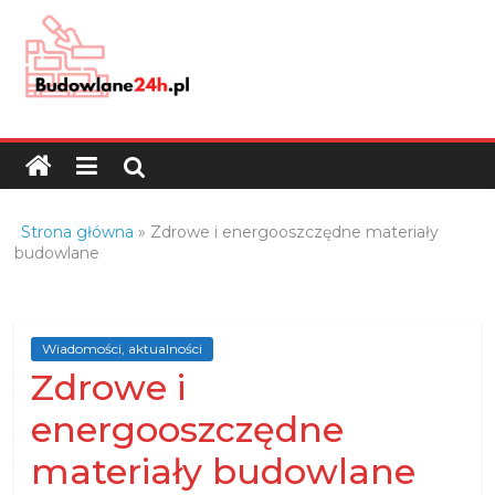
Skip
to
content
Budowlane24h.pl
–
portal
budowlany
Porady
Strona główna
»
Zdrowe i energooszczędne materiały
oraz
budowlane
oferty
z
branży
Wiadomości, aktualności
budowlanej
Zdrowe i
energooszczędne
materiały budowlane