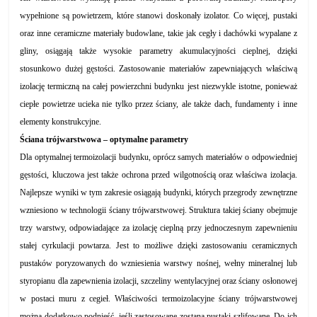
wypełnione są powietrzem, które stanowi doskonały izolator. Co więcej, pustaki
oraz inne ceramiczne materiały budowlane, takie jak cegły i dachówki wypalane z
gliny, osiągają także wysokie parametry akumulacyjności cieplnej, dzięki
stosunkowo dużej gęstości. Zastosowanie materiałów zapewniających właściwą
izolację termiczną na całej powierzchni budynku jest niezwykle istotne, ponieważ
ciepłe powietrze ucieka nie tylko przez ściany, ale także dach, fundamenty i inne
elementy konstrukcyjne.
Ściana trójwarstwowa – optymalne parametry
Dla optymalnej termoizolacji budynku, oprócz samych materiałów o odpowiedniej
gęstości, kluczowa jest także ochrona przed wilgotnością oraz właściwa izolacja.
Najlepsze wyniki w tym zakresie osiągają budynki, których przegrody zewnętrzne
wzniesiono w technologii ściany trójwarstwowej. Struktura takiej ściany obejmuje
trzy warstwy, odpowiadające za izolację cieplną przy jednoczesnym zapewnieniu
stałej cyrkulacji powtarza. Jest to możliwe dzięki zastosowaniu ceramicznych
pustaków poryzowanych do wzniesienia warstwy nośnej, wełny mineralnej lub
styropianu dla zapewnienia izolacji, szczeliny wentylacyjnej oraz ściany osłonowej
w postaci muru z cegieł. Właściwości termoizolacyjne ściany trójwarstwowej
można dodatkowo podnieść, jeśli zastosowane zostaną pustaki szlifowane. Do ich