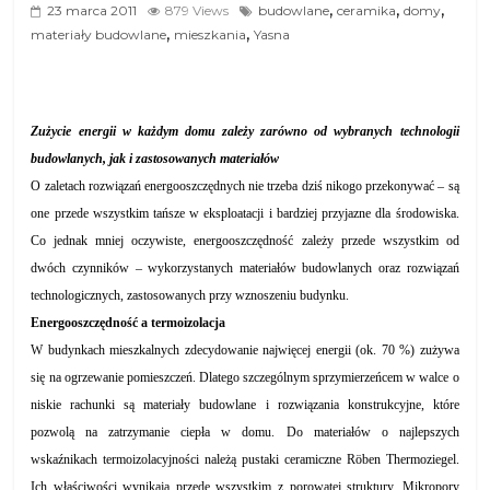
,
,
,
23 marca 2011
879 Views
budowlane
ceramika
domy
,
,
materiały budowlane
mieszkania
Yasna
Zużycie energii w każdym domu zależy zarówno od wybranych technologii
budowlanych, jak i zastosowanych materiałów
O zaletach rozwiązań energooszczędnych nie trzeba dziś nikogo przekonywać – są
one przede wszystkim tańsze w eksploatacji i bardziej przyjazne dla środowiska.
Co jednak mniej oczywiste, energooszczędność zależy przede wszystkim od
dwóch czynników – wykorzystanych materiałów budowlanych oraz rozwiązań
technologicznych, zastosowanych przy wznoszeniu budynku.
Energooszczędność a termoizolacja
W budynkach mieszkalnych zdecydowanie najwięcej energii (ok. 70 %) zużywa
się na ogrzewanie pomieszczeń. Dlatego szczególnym sprzymierzeńcem w walce o
niskie rachunki są materiały budowlane i rozwiązania konstrukcyjne, które
pozwolą na zatrzymanie ciepła w domu. Do materiałów o najlepszych
wskaźnikach termoizolacyjności należą pustaki ceramiczne Röben Thermoziegel.
Ich właściwości wynikają przede wszystkim z porowatej struktury. Mikropory