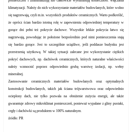
pomieszczeń i zminimalizują lub całkowicie wyeliminują konieczność włączania
klimatyzacji. Należy do nich wykorzystanie materiałów budowlanych, które wolno
się nagrzewają, czyli m.in. wszystkich produktów ceramicznych. Warto podkreślić,
że oprócz ścian bardzo istotną rolę w zapewnieniu odpowiedniej temperatury w
gorące dni pełni też pokrycie dachowe. Wszystkie lekkie pokrycia łatwo się
nagrzewają, powodując że położone bezpośrednio pod nimi pomieszczenia stają
się bardzo gorące. Jest to szczególnie uciążliwe, jeśli poddasze budynku jest
przestrzenią użytkową. W takiej sytuacji zalecane jest wykorzystanie ciężkich
pokryć dachowych, np. dachówek ceramicznych, których naturalne właściwości
należy wzmocnić poprzez odpowiednio grubą warstwę izolacji, np. wełny
mineralnej.
Zastosowanie ceramicznych materiałów budowlanych oraz optymalnych
konstrukcji budowlanych, takich jak ściana trójwarstwowa oraz odpowiednio
ocieplony dach, nie tylko pozwala na obniżenie zużycia energii, ale także
gwarantuje zdrowy mikroklimat pomieszczeń, ponieważ wypalane z gliny pustaki,
cegły i dachówki są produktem w 100% naturalnym.
źródło: PR