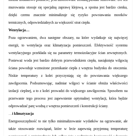
murowania stosuje się specjalną zaprawę klejową, a spoina jest bardzo cienka,
dzięki czemu znacznie minimalizuje się ryzyko powstawania mostków
termicznych, odpowiedzialnych za większość strat ciepła.
Wentylacja…
Poza ogrzewaniem, dwa następne obszary, na które wydatkuje się najwięcej
energii, to wentylacja oraz klimatyzacja pomieszczeń. Efektywność systemu
wentylacyjnego przekłada się na parametry termoizolacyjne ścian zewnętrznych.
Ponieważ woda jest bardzo dobrym przewodnikiem ciepła, nasiąknięta wilgocią
ściana powoduje wzmożone przenikanie ciepła z wnętrza budynku do otoczenia.
Niskie temperatury z kolei przyczyniają się do powstawania większego
zawilgocenia. Podsumowując, nadmiar wilgoci w ścianie obniża właściwości
izolacji cieplnej, a to z kolei prowadzi do większego zawilgocenia. Sposobem na
przerwanie tego procesu jest zapewnienie optymalnej wentylacji, która będzie
odprowadzać parę wodną z wnętrza pomieszczeń i konstrukcji ściany.
…
i klimatyzacja
Energooszczędność to nie tylko minimalizowanie wydatków na ogrzewanie, ale
także stosowanie rozwiązań, które w lecie zapewnią przyjemną temperaturę