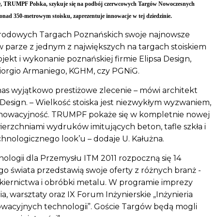
hy, TRUMPF Polska, szykuje się na podbój czerwcowych Targów Nowoczesnych
nad 350-metrowym stoisku, zaprezentuje innowacje w tej dziedzinie.
rodowych Targach Poznańskich swoje najnowsze
w parze z jednym z największych na targach stoiskiem
ekt i wykonanie poznańskiej firmie Elipsa Design,
Giorgio Armaniego, KGHM, czy PGNiG.
nas wyjątkowo prestiżowe zlecenie – mówi architekt
a Design. – Wielkość stoiska jest niezwykłym wyzwaniem,
nnowacyjność. TRUMPF pokaże się w kompletnie nowej
ierzchniami wydruków imitujących beton, tafle szkła i
hnologicznego look’u – dodaje U. Kałużna.
logii dla Przemysłu ITM 2011 rozpoczną się 14
go świata przedstawią swoje oferty z różnych branż -
akiernictwa i obróbki metalu. W programie imprezy
a, warsztaty oraz IX Forum Inżynierskie „Inżynieria
wacyjnych technologii”. Goście Targów będą mogli