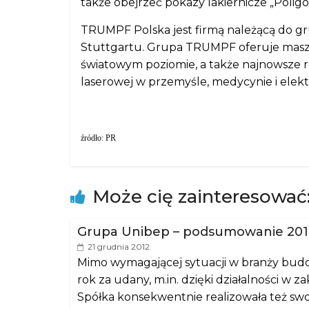
także obejrzeć pokazy lakiernicze „Poligo
TRUMPF Polska jest firmą należącą do g
Stuttgartu. Grupa TRUMPF oferuje maszy
światowym poziomie, a także najnowsze r
laserowej w przemyśle, medycynie i elekt
źródło: PR
Może cię zainteresować
Grupa Unibep – podsumowanie 201
21 grudnia 2012
Mimo wymagającej sytuacji w branży bud
rok za udany, m.in. dzięki działalności w
Spółka konsekwentnie realizowała też sw