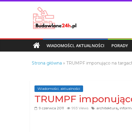
Skip
to
content
Budowlane24h.pl
–
portal
WIADOMOŚCI, AKTUALNOŚCI
PORADY
budowlany
Porady
Strona główna
»
TRUMPF imponująco na targac
oraz
oferty
z
branży
Wiadomości, aktualności
budowlanej
TRUMPF imponująco
,
9 czerwca 2011
993 Views
architektura
inform