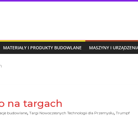
MATERIAŁY I PRODUKTY BUDOWLANE
MASZYNY I URZĄDZEN
h
 na targach
,
,
acje budowlane
Targi Nowoczesnych Technologii dla Przemysłu
Trumpf