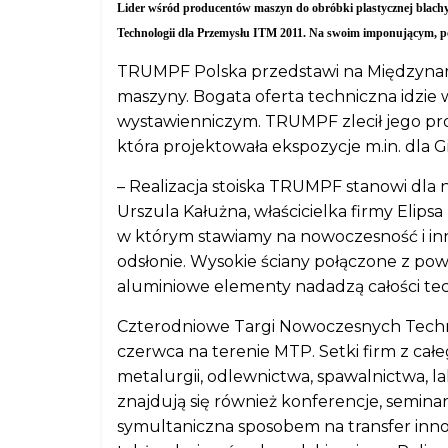
Lider wśród producentów maszyn do obróbki plastycznej blac
Technologii dla Przemysłu ITM 2011. Na swoim imponującym, po
TRUMPF Polska przedstawi na Międzyna
maszyny. Bogata oferta techniczna idzie 
wystawienniczym. TRUMPF zlecił jego proj
która projektowała ekspozycje m.in. dla 
– Realizacja stoiska TRUMPF stanowi dla 
Urszula Kałużna, właścicielka firmy Elips
w którym stawiamy na nowoczesność i i
odsłonie. Wysokie ściany połączone z pow
aluminiowe elementy nadadzą całości tec
Czterodniowe Targi Nowoczesnych Techno
czerwca na terenie MTP. Setki firm z całe
metalurgii, odlewnictwa, spawalnictwa, l
znajdują się również konferencje, seminari
symultaniczna sposobem na transfer inno