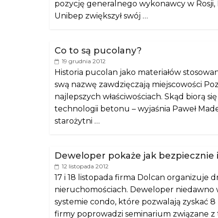
pozycję generalnego wykonawcy w Rosji, Bi
Unibep zwiększył swój …
Co to są pucolany?
19 grudnia 2012
Historia pucolan jako materiałów stosowa
swą nazwę zawdzięczają miejscowości Pozzu
najlepszych właściwościach. Skąd biorą si
technologii betonu – wyjaśnia Paweł Mad
starożytni …
Deweloper pokaże jak bezpiecznie 
12 listopada 2012
17 i 18 listopada firma Dolcan organizuje
nieruchomościach. Deweloper niedawno w
systemie condo, które pozwalają zyskać 8 p
firmy poprowadzi seminarium związane z 