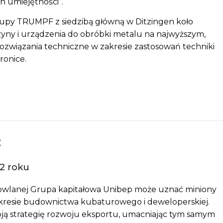
n umiejętności”.
rupy TRUMPF z siedzibą główną w Ditzingen koło
ny i urządzenia do obróbki metalu na najwyższym,
ozwiązania techniczne w zakresie zastosowań techniki
ronice.
:
2 roku
owlanej Grupa kapitałowa Unibep może uznać miniony
 zakresie budownictwa kubaturowego i deweloperskiej.
oją strategię rozwoju eksportu, umacniając tym samym