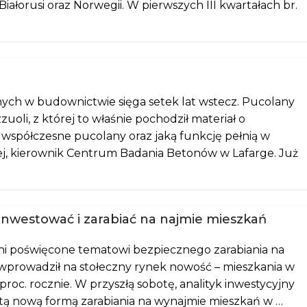
ałorusi oraz Norwegii. W pierwszych III kwartałach br.
nych w budownictwie sięga setek lat wstecz. Pucolany
oli, z której to właśnie pochodził materiał o
ę współczesne pucolany oraz jaką funkcję pełnią w
ej, kierownik Centrum Badania Betonów w Lafarge. Już
inwestować i zarabiać na najmie mieszkań
 dni poświęcone tematowi bezpiecznego zarabiania na
prowadził na stołeczny rynek nowość – mieszkania w
roc. rocznie. W przyszłą sobotę, analityk inwestycyjny
tą nową formą zarabiania na wynajmie mieszkań w …