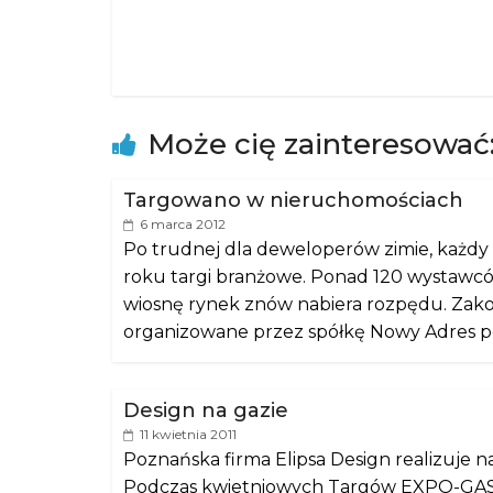
Może cię zainteresować
Targowano w nieruchomościach
6 marca 2012
Po trudnej dla deweloperów zimie, każdy
roku targi branżowe. Ponad 120 wystawców
wiosnę rynek znów nabiera rozpędu. Zako
organizowane przez spółkę Nowy Adres po
Design na gazie
11 kwietnia 2011
Poznańska firma Elipsa Design realizuje 
Podczas kwietniowych Targów EXPO-GAS 20