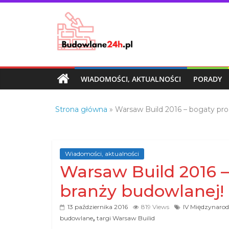
Skip
to
content
Budowlane24h.pl
–
portal
WIADOMOŚCI, AKTUALNOŚCI
PORADY
budowlany
Porady
Strona główna
»
Warsaw Build 2016 – bogaty pr
oraz
oferty
z
branży
Wiadomości, aktualności
budowlanej
Warsaw Build 2016 
branży budowlanej!
13 października 2016
819 Views
IV Międzynarod
,
budowlane
targi Warsaw Builid