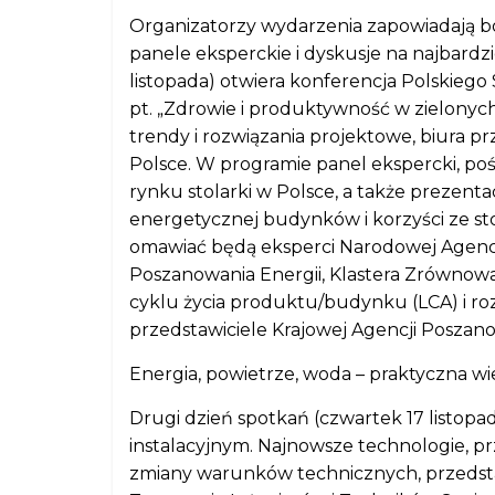
Organizatorzy wydarzenia zapowiadają b
panele eksperckie i dyskusje na najbardzi
listopada) otwiera konferencja Polskie
pt. „Zdrowie i produktywność w zielony
trendy i rozwiązania projektowe, biura prz
Polsce. W programie panel ekspercki, p
rynku stolarki w Polsce, a także prezenta
energetycznej budynków i korzyści ze s
omawiać będą eksperci Narodowej Agencj
Poszanowania Energii, Klastera Zrównowa
cyklu życia produktu/budynku (LCA) i r
przedstawiciele Krajowej Agencji Poszano
Energia, powietrze, woda – praktyczna wi
Drugi dzień spotkań (czwartek 17 listop
instalacyjnym. Najnowsze technologie, prz
zmiany warunków technicznych, przedstaw