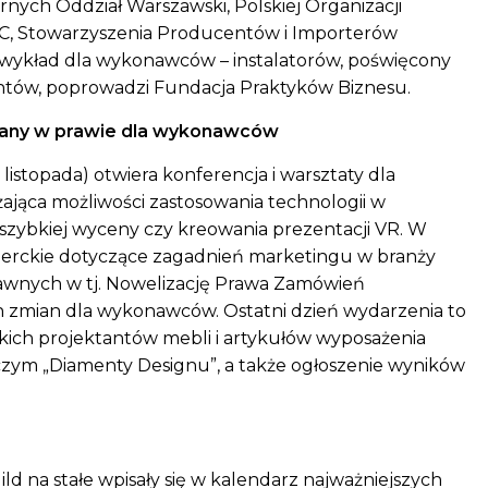
rnych Oddział Warszawski, Polskiej Organizacji
C, Stowarzyszenia Producentów i Importerów
wykład dla wykonawców – instalatorów, poświęcony
tów, poprowadzi Fundacja Praktyków Biznesu.
miany w prawie dla wykonawców
 listopada) otwiera konferencja i warsztaty dla
ająca możliwości zastosowania technologii w
szybkiej wyceny czy kreowania prezentacji VR. W
perckie dotyczące zagadnień marketingu w branży
awnych w tj. Nowelizację Prawa Zamówień
 zmian dla wykonawców. Ostatni dzień wydarzenia to
skich projektantów mebli i artykułów wyposażenia
zym „Diamenty Designu”, a także ogłoszenie wyników
d na stałe wpisały się w kalendarz najważniejszych