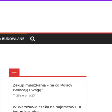
IA BUDOWLANE
—
Zakup mieszkania – na co Polacy
zwracają uwagę?
26 sierpnia 2011
W Warszawie czeka na najemców 600
tys. m kw. biur