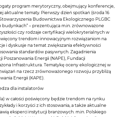
ogaty program merytoryczny, obejmujący konferencje,
ej aktualne tematy. Pierwszy dzień spotkań (środa 16
go Stowarzyszenia Budownictwa Ekologicznego PLGBC
ch budynkach” – prezentująca m.in. zrównoważone
yszłości czy rodzaje certyfikacji wielokryterialnych w
oświęcony trendom i innowacyjnym rozwiązaniom na
cje i dyskusje na temat zwiększania efektywności
tosowania standardów pasywnych. Zagadnienia
i Poszanowania Energii (NAPE), Fundacji
żona Infrastruktura. Tematykę oceny ekologicznej w
ozwiązań na rzecz zrównoważonego rozwoju przybliżą
wania Energii (KAPE).
edza dla instalatorów
ada) w całości poświęcony będzie trendom na rynku
ykłady i korzyści z ich stosowania, a także aktualne
ią eksperci instytucji branżowych. m.in. Polskiego