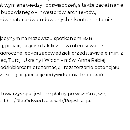
 wymiana wiedzy i doświadczeń, a także zacieśnianie
 budowlanego – inwestorów, architektów,
rów materiałów budowlanych z kontrahentami ze
ą jedynym na Mazowszu spotkaniem B2B
ej, przyciągającym tak liczne zainteresowanie
orocznej edycji zapowiedzieli przedstawiciele m.in. z
emiec, Turcji, Ukrainy i Włoch – mówi Anna Rabiej,
zedsiębiorcom prezentację i rozszerzanie potencjału
płatną organizację indywidualnych spotkań
 towarzyszące jest bezpłatny po wcześniejszej
build.pl/Dla-Odwiedzajacych/Rejestracja-