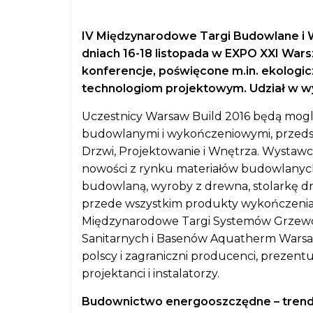
IV Międzynarodowe Targi Budowlane i W
dniach 16-18 listopada w EXPO XXI Wars
konferencje, poświęcone m.in. ekolog
technologiom projektowym. Udział w wyd
Uczestnicy Warsaw Build 2016 będą mogli
budowlanymi i wykończeniowymi, przedst
Drzwi, Projektowanie i Wnętrza. Wystawc
nowości z rynku materiałów budowlanych:
budowlaną, wyroby z drewna, stolarkę dr
przede wszystkim produkty wykończenia i
Międzynarodowe Targi Systemów Grzewczy
Sanitarnych i Basenów Aquatherm Warsa
polscy i zagraniczni producenci, prezentu
projektanci i instalatorzy.
Budownictwo energooszczędne – trendy