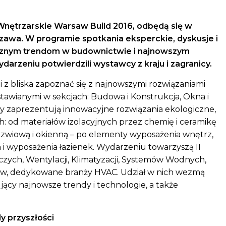
nętrzarskie Warsaw Build 2016, odbędą się w
zawa. W programie spotkania eksperckie, dyskusje i
icznym trendom w budownictwie i najnowszym
arzeniu potwierdzili wystawcy z kraju i zagranicy.
 z bliska zapoznać się z najnowszymi rozwiązaniami
awianymi w sekcjach: Budowa i Konstrukcja, Okna i
y zaprezentują innowacyjne rozwiązania ekologiczne,
 od materiałów izolacyjnych przez chemię i ceramikę
zwiową i okienną – po elementy wyposażenia wnętrz,
 wyposażenia łazienek. Wydarzeniu towarzyszą II
ch, Wentylacji, Klimatyzacji, Systemów Wodnych,
w, dedykowane branży HVAC. Udział w nich wezmą
jący najnowsze trendy i technologie, a także
 przyszłości