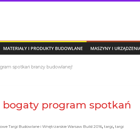
MATERIAŁY I PRODUKTY BUDOWLANE
MASZYNY I URZĄDZEN
ogram spotkań branży budowlanej!
– bogaty program spotkań
,
,
owe Targi Budowlane i Wnętrzarskie Warsaw Build 2016
targi
targi