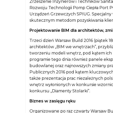
Zrzeszenie Inżynierów i Techników Sanita
Rozwoju Technologii Pomp Ciepła Port P
Urządzeń Grzewczych SPIUG. Specjalny 
skutecznym metodom pozyskiwania klien
Projektowanie BIM dla architektów, z
Trzeci dzień Warsaw Build 2016 (piątek 18
architektów „BIM we wnętrzach”, przybliż
tworzeniu modeli wnętrz, pod kątem ich 
programie tego dnia również panele eks
budowlanej oraz najnowszych zmiany pr
Publicznych 2016 pod kątem kluczowych
także prezentacja prac niezależnych pol
wnętrz wyłonionych w konkursie wzornic
konkursu „Diamenty Stolarki”.
Biznes w zasięgu ręku
Organizowane po raz czwarty Warsaw Buil