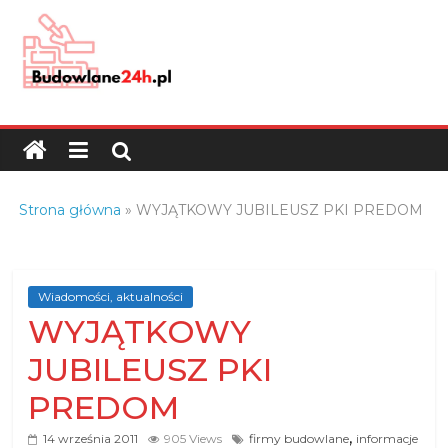
Skip
to
content
Budowlane24h.pl
–
portal
budowlany
Porady
Strona główna
»
WYJĄTKOWY JUBILEUSZ PKI PREDOM
oraz
oferty
z
branży
Wiadomości, aktualności
WYJĄTKOWY
budowlanej
JUBILEUSZ PKI
PREDOM
,
14 września 2011
905 Views
firmy budowlane
informacje