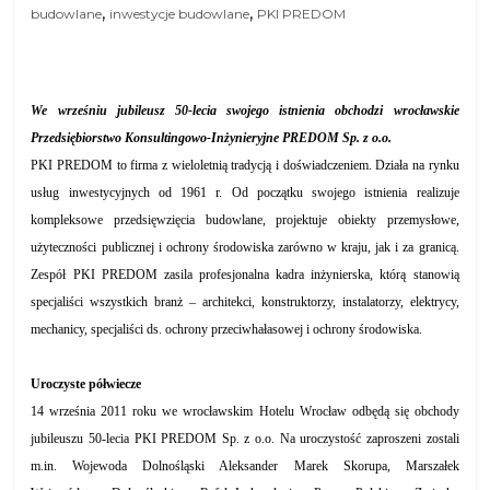
,
,
budowlane
inwestycje budowlane
PKI PREDOM
We wrześniu jubileusz 50-lecia swojego istnienia obchodzi wrocławskie
Przedsiębiorstwo Konsultingowo-Inżynieryjne PREDOM Sp. z o.o.
PKI PREDOM to firma z wieloletnią tradycją i doświadczeniem. Działa na rynku
usług inwestycyjnych od 1961 r. Od początku swojego istnienia realizuje
kompleksowe przedsięwzięcia budowlane, projektuje obiekty przemysłowe,
użyteczności publicznej i ochrony środowiska zarówno w kraju, jak i za granicą.
Zespół PKI PREDOM zasila profesjonalna kadra inżynierska, którą stanowią
specjaliści wszystkich branż – architekci, konstruktorzy, instalatorzy, elektrycy,
mechanicy, specjaliści ds. ochrony przeciwhałasowej i ochrony środowiska.
Uroczyste półwiecze
14 września 2011 roku we wrocławskim Hotelu Wrocław odbędą się obchody
jubileuszu 50-lecia PKI PREDOM Sp. z o.o. Na uroczystość zaproszeni zostali
m.in. Wojewoda Dolnośląski Aleksander Marek Skorupa, Marszałek