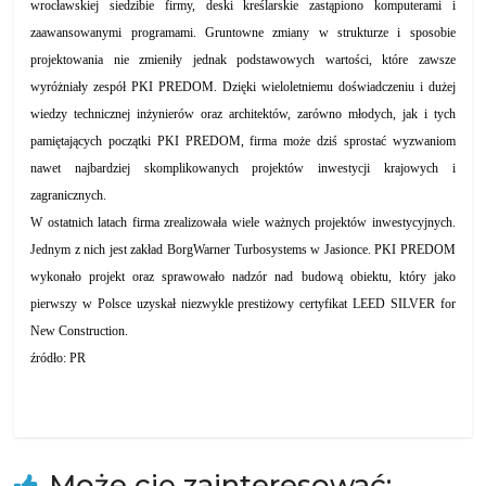
wrocławskiej siedzibie firmy, deski kreślarskie zastąpiono komputerami i
zaawansowanymi programami. Gruntowne zmiany w strukturze i sposobie
projektowania nie zmieniły jednak podstawowych wartości, które zawsze
wyróżniały zespół PKI PREDOM. Dzięki wieloletniemu doświadczeniu i dużej
wiedzy technicznej inżynierów oraz architektów, zarówno młodych, jak i tych
pamiętających początki PKI PREDOM, firma może dziś sprostać wyzwaniom
nawet najbardziej skomplikowanych projektów inwestycji krajowych i
zagranicznych.
W ostatnich latach firma zrealizowała wiele ważnych projektów inwestycyjnych.
Jednym z nich jest zakład BorgWarner Turbosystems w Jasionce. PKI PREDOM
wykonało projekt oraz sprawowało nadzór nad budową obiektu, który jako
pierwszy w Polsce uzyskał niezwykle prestiżowy certyfikat LEED SILVER for
New Construction.
źródło: PR
Może cię zainteresować: