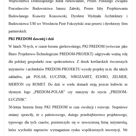
Województwa Dolnośląskiego Rafał Jurkowlaniec, Prezes Polskiego Związku
Pracodawców Budownictwa Janusz Zaleski, Prezes Izby Projektowania
Budowlanego Ksawery Krassowski, Dyrektor Wydziału Architektury i
Budownictwa UM we Wrocławiu Piotr Fokczyński oraz prezesi i dyrektorzy firm
partnerskich.
PKI PREDOM dawniej i dziś
W latach 70-tych, w czasie boomu gierkowskiego, PKI PREDOM (wówczas jako
Biuro Projektowo-Technologiczne PREDOM-PROJEKT) odgrywało ważną rolę
dla polskiej gospodarki oraz społeczeństwa. Z desek kreślarskich ówczesnych
inżynierów i architektów PREDOM-PROJEKTU wyszły projekty m.in. dla takich
zakładów, jak POLAR, ŁUCZNIK, WROZAMET, ELWRO, ZELMER,
MERTON czy ROMET. Do dziś w wielu domach stoją jeszcze lodówki ze
słynnym logo „PREDOM-POLAR” czy maszyny do szycia „PREDOM-
ŁUCZNIK”.
50-letnia historia firmy PKI PREDOM to czas ewolucji i rozwoju. Stopniowe
zmiany sprawiły, że z państwowego, dużego przedsiębiorstwa projektowego,
typowego dla tych czasów, przeistoczyło się w nowoczesną firmę inżynierską,
która wychodzi naprzeciw wymaganiom rynku współczesnych inwestycji. We