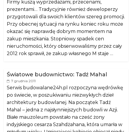
Firmy kuszą wyprzedażami, przecenami,
prezentami… Tradycyjnie również deweloperzy
przygotowali dla swoich klientów szereg promocji.
Przy obecnej sytuacji na rynku koniec roku może
okazać się naprawdę dobrym momentem na
zakup mieszkania. Stopniowy spadek cen
nieruchomości, który obserwowaliśmy przez cały
2012 rok sprawił, że zakup własnego M staje …
Światowe budownictwo: Tadź Mahal
7 grudnia 2011
Serwis budowalane24h.pl rozpoczyna wędrówkę
po świecie, w poszukiwaniu niezwykłych dzieł
architektury budowlanej. Na początek Tadź
Mahal – jedna z najsłynniejszych budowli w Azji.
Białe mauzoleum powstało na cześć żony
indyjskiego cesarza Szahdżahana, która umarła w
młodym wieku. Umierającej kobiecie obiecał nigdy