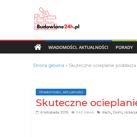
Skip
to
content
Budowlane24h.pl
–
portal
WIADOMOŚCI, AKTUALNOŚCI
PORADY
budowlany
Porady
Strona główna
»
Skuteczne ocieplanie poddasza
oraz
oferty
z
branży
Wiadomości, aktualności
budowlanej
Skuteczne ocieplan
,
,
6 listopada 2015
943 Views
dach
Dom
izolacj