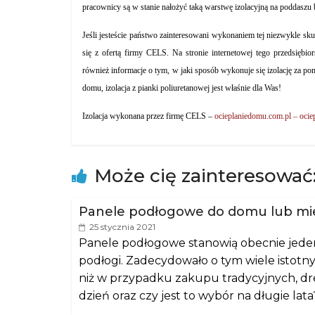
pracownicy są w stanie nałożyć taką warstwę izolacyjną na poddaszu 
Jeśli jesteście państwo zainteresowani wykonaniem tej niezwykle skut
się z ofertą firmy CELS. Na stronie internetowej tego przedsiębio
również informacje o tym, w jaki sposób wykonuje się izolację za p
domu, izolacja z pianki poliuretanowej jest właśnie dla Was!
Izolacja wykonana przez firmę CELS –
ocieplaniedomu.com.pl – ocie
Może cię zainteresować
Panele podłogowe do domu lub mies
25 stycznia 2021
Panele podłogowe stanowią obecnie jede
podłogi. Zadecydowało o tym wiele istotny
niż w przypadku zakupu tradycyjnych, dre
dzień oraz czy jest to wybór na długie la