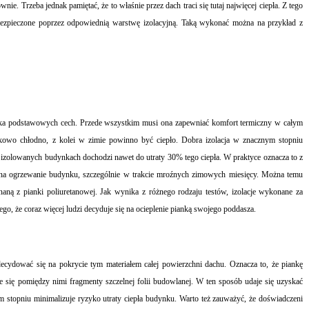
. Trzeba jednak pamiętać, że to właśnie przez dach traci się tutaj najwięcej ciepła. Z tego
bezpieczone poprzez odpowiednią warstwę izolacyjną. Taką wykonać można na przykład z
kilka podstawowych cech. Przede wszystkim musi ona zapewniać komfort termiczny w całym
owo chłodno, z kolei w zimie powinno być ciepło. Dobra izolacja w znacznym stopniu
e izolowanych budynkach dochodzi nawet do utraty 30% tego ciepła. W praktyce oznacza to z
ć na ogrzewanie budynku, szczególnie w trakcie mroźnych zimowych miesięcy. Można temu
onaną z pianki poliuretanowej. Jak wynika z różnego rodzaju testów, izolacje wykonane za
ego, że coraz więcej ludzi decyduje się na ocieplenie pianką swojego poddasza.
decydować się na pokrycie tym materiałem całej powierzchni dachu. Oznacza to, że piankę
e się pomiędzy nimi fragmenty szczelnej folii budowlanej. W ten sposób udaje się uzyskać
m stopniu minimalizuje ryzyko utraty ciepła budynku. Warto też zauważyć, że doświadczeni