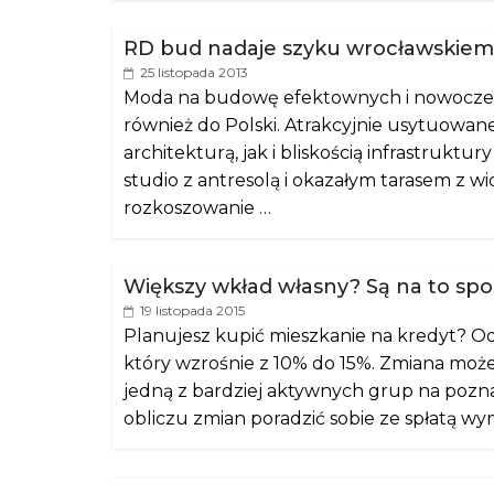
RD bud nadaje szyku wrocławskie
25 listopada 2013
Moda na budowę efektownych i nowocze
również do Polski. Atrakcyjnie usytuowa
architekturą, jak i bliskością infrastruktur
studio z antresolą i okazałym tarasem z w
rozkoszowanie …
Większy wkład własny? Są na to spo
19 listopada 2015
Planujesz kupić mieszkanie na kredyt? Od
który wzrośnie z 10% do 15%. Zmiana może o
jedną z bardziej aktywnych grup na poz
obliczu zmian poradzić sobie ze spłatą 