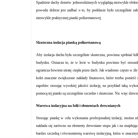
Spadziste dachy domów jednorodzinnych wyglądają niezwykle efektownie
powodu dobrze jest zadbać o to, by poddasze było szczególnie za
niezwykle praktycznej pianki poliuretanowej.
Skuteczna izolacja pianką poliuretanową
Aby izolacja dachu była szczególnie skuteczna, powinna spełniać 
budynku. Oznacza to, że w lecie w budynku powinno być stosunk
ogranicza bowiem utratę ciepła przez dach. Jak wiadomo często w źl
kolei znacznie zwiększone nakłady finansowe, które trzeba ponieś
zapobiec stosując wysokiej jakości izolację, na przykład taką wyk
pomocą tej pianki są szczególnie szczelne i skuteczne. Nic więc dziwn
Warstwa izolacyjna na folii i elementach drewnianych
Stosując piankę w celu wykonania profesjonalnej izolacji, można z
nakłada się zarówno na elementy drewniane stopu jak i na znajdując
bardzo szczelną i równomierną warstwę izolacyjną, która w znaczny