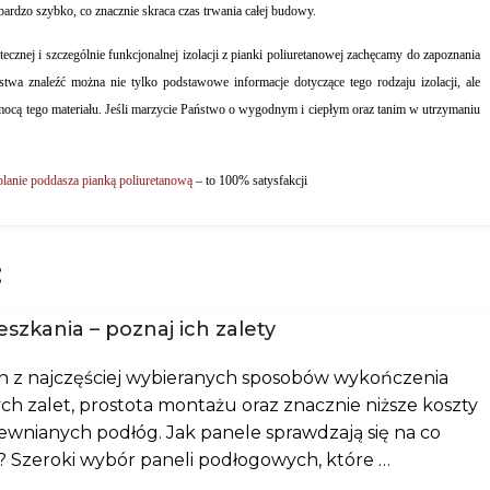
bardzo szybko, co znacznie skraca czas trwania całej budowy.
ecznej i szczególnie funkcjonalnej izolacji z pianki poliuretanowej zachęcamy do zapoznania
rstwa znaleźć można nie tylko podstawowe informacje dotyczące tego rodzaju izolacji, ale
omocą tego materiału. Jeśli marzycie Państwo o wygodnym i ciepłym oraz tanim w utrzymaniu
planie poddasza pianką poliuretanową
– to 100% satysfakcji
:
zkania – poznaj ich zalety
n z najczęściej wybieranych sposobów wykończenia
ch zalet, prostota montażu oraz znacznie niższe koszty
wnianych podłóg. Jak panele sprawdzają się na co
ta? Szeroki wybór paneli podłogowych, które …