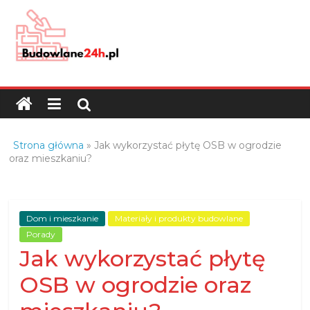
Skip
to
content
Budowlane24h.pl
–
portal
budowlany
Porady
Strona główna
»
Jak wykorzystać płytę OSB w ogrodzie
oraz
oraz mieszkaniu?
oferty
z
branży
Dom i mieszkanie
Materiały i produkty budowlane
budowlanej
Porady
Jak wykorzystać płytę
OSB w ogrodzie oraz