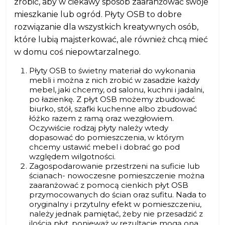
zrobić, aby w ciekawy sposób zaaranżować swoje
mieszkanie lub ogród. Płyty OSB to dobre
rozwiązanie dla wszystkich kreatywnych osób,
które lubią majsterkować, ale również chcą mieć
w domu coś niepowtarzalnego.
Płyty OSB to świetny materiał do wykonania
mebli i można z nich zrobić w zasadzie każdy
mebel, jaki chcemy, od salonu, kuchni i jadalni,
po łazienkę. Z płyt OSB możemy zbudować
biurko, stół, szafki kuchenne albo zbudować
łóżko razem z ramą oraz wezgłowiem.
Oczywiście rodzaj płyty należy wtedy
dopasować do pomieszczenia, w którym
chcemy ustawić mebel i dobrać go pod
względem wilgotności.
Zagospodarowanie przestrzeni na suficie lub
ścianach- nowoczesne pomieszczenie można
zaaranżować z pomocą cienkich płyt OSB
przymocowanych do ścian oraz sufitu. Nada to
oryginalny i przytulny efekt w pomieszczeniu,
należy jednak pamiętać, żeby nie przesadzić z
ilością płyt, ponieważ w rezultacie mogą ona