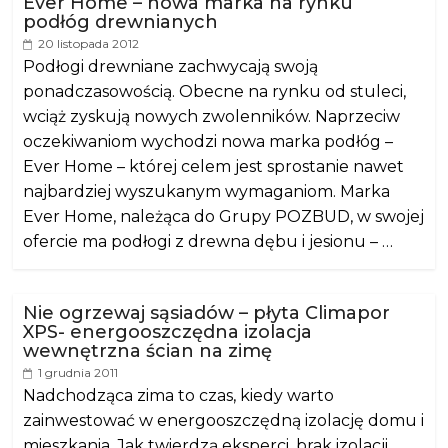
Ever Home – nowa marka na rynku
podłóg drewnianych
20 listopada 2012
Podłogi drewniane zachwycają swoją
ponadczasowością. Obecne na rynku od stuleci,
wciąż zyskują nowych zwolenników. Naprzeciw
oczekiwaniom wychodzi nowa marka podłóg –
Ever Home – której celem jest sprostanie nawet
najbardziej wyszukanym wymaganiom. Marka
Ever Home, należąca do Grupy POZBUD, w swojej
ofercie ma podłogi z drewna dębu i jesionu – …
Nie ogrzewaj sąsiadów – płyta Climapor
XPS- energooszczędna izolacja
wewnętrzna ścian na zimę
1 grudnia 2011
Nadchodząca zima to czas, kiedy warto
zainwestować w energooszczędną izolację domu i
mieszkania. Jak twierdzą eksperci, brak izolacji