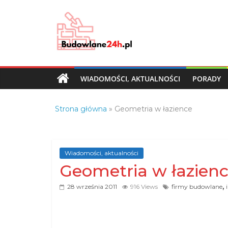
Skip
to
content
Budowlane24h.pl
–
portal
WIADOMOŚCI, AKTUALNOŚCI
PORADY
budowlany
Porady
Strona główna
»
Geometria w łazience
oraz
oferty
z
branży
Wiadomości, aktualności
budowlanej
Geometria w łazien
,
28 września 2011
916 Views
firmy budowlane