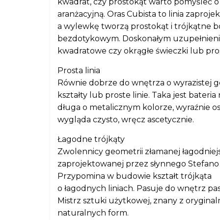
kwadrat, czy prostokąt warto pomyśleć o b
aranżacyjną. Oras Cubista to linia zapro
a wylewkę tworzą prostokąt i trójkątne b
bezdotykowym. Doskonałym uzupełnienie
kwadratowe czy okrągłe świeczki lub pr
Prosta linia
Równie dobrze do wnętrza o wyrazistej g
kształty lub proste linie. Taka jest bateri
długa o metalicznym kolorze, wyraźnie os
wygląda czysto, wręcz ascetycznie.
Łagodne trójkąty
Zwolennicy geometrii złamanej łagodniejsz
zaprojektowanej przez słynnego Stefano G
Przypomina w budowie kształt trójkąta
o łagodnych liniach. Pasuje do wnętrz p
Mistrz sztuki użytkowej, znany z orygina
naturalnych form.