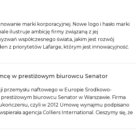
owanie marki korporacyjnej. Nowe logo i hasło marki
le ilustruje ambicję firmy związaną z jej
zwań współczesnego świata, jakim jest rozwój
 jeden z priorytetów Lafarge, którym jest innowacyjność.
mcę w prestiżowym biurowcu Senator
cji przemysłu naftowego w Europie Środkowo-
 prestiżowym biurowcu Senator w Warszawie. Firma
 ukończeniu, czyli w 2012 Umowę wynajmu podpisano
spierała agencja Colliers International. Cieszymy się, że