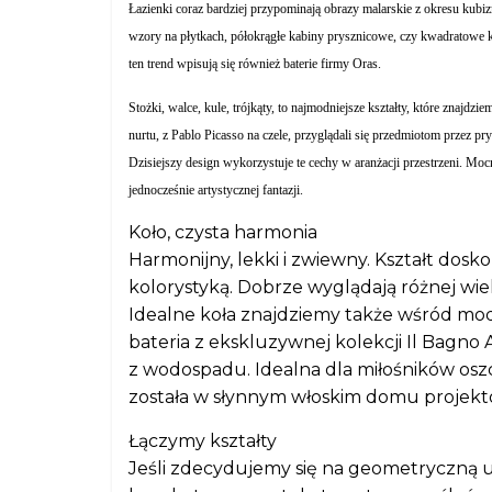
Łazienki coraz bardziej przypominają obrazy malarskie z okresu kub
wzory na płytkach, półokrągłe kabiny prysznicowe, czy kwadratowe k
ten trend wpisują się również baterie firmy Oras.
Stożki, walce, kule, trójkąty, to najmodniejsze kształty, które zna
nurtu, z Pablo Picasso na czele, przyglądali się przedmiotom przez pryz
Dzisiejszy design wykorzystuje te cechy w aranżacji przestrzeni. Moc
jednocześnie artystycznej fantazji.
Koło, czysta harmonia
Harmonijny, lekki i zwiewny. Kształt dosko
kolorystyką. Dobrze wyglądają różnej wiel
Idealne koła znajdziemy także wśród mod
bateria z ekskluzywnej kolekcji Il Bagno A
z wodospadu. Idealna dla miłośników os
została w słynnym włoskim domu projekt
Łączymy kształty
Jeśli zdecydujemy się na geometryczną u