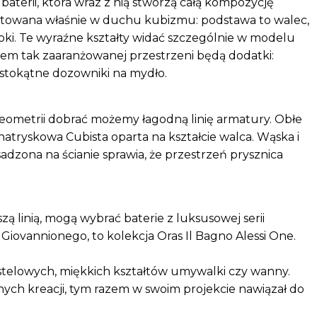
aterii, która wraz z nią stworzą całą kompozycję
jektowana właśnie w duchu kubizmu: podstawa to walec,
oki. Te wyraźne kształty widać szczególnie w modelu
m tak zaaranżowanej przestrzeni będą dodatki:
ostokątne dozowniki na mydło.
eometrii dobrać możemy łagodną linię armatury. Obłe
a natryskowa Cubista oparta na kształcie walca. Wąska i
adzona na ścianie sprawia, że przestrzeń prysznica
ą linią, mogą wybrać baterie z luksusowej serii
iovannionego, to kolekcja Oras Il Bagno Alessi One.
astelowych, miękkich kształtów umywalki czy wanny.
lnych kreacji, tym razem w swoim projekcie nawiązał do