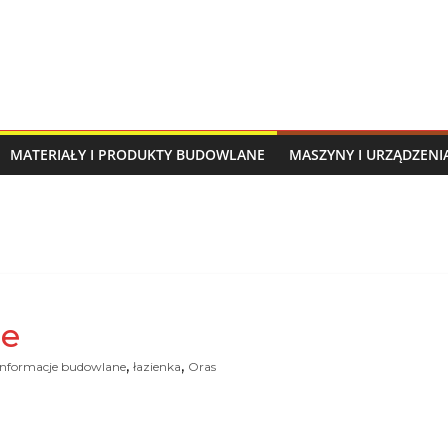
MATERIAŁY I PRODUKTY BUDOWLANE
MASZYNY I URZĄDZEN
ce
,
,
informacje budowlane
łazienka
Oras