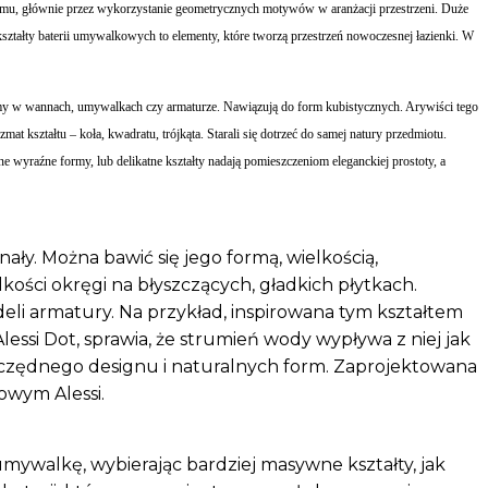
izmu, głównie przez wykorzystanie geometrycznych motywów w aranżacji przestrzeni. Duże
ształty baterii umywalkowych to elementy, które tworzą przestrzeń nowoczesnej łazienki. W
jdziemy w wannach, umywalkach czy armaturze. Nawiązują do form kubistycznych. Arywiści tego
mat kształtu – koła, kwadratu, trójkąta. Starali się dotrzeć do samej natury przedmiotu.
ne wyraźne formy, lub delikatne kształty nadają pomieszczeniom eleganckiej prostoty, a
nały. Można bawić się jego formą, wielkością,
kości okręgi na błyszczących, gładkich płytkach.
eli armatury. Na przykład, inspirowana tym kształtem
lessi Dot, sprawia, że strumień wody wypływa z niej jak
zczędnego designu i naturalnych form. Zaprojektowana
owym Alessi.
mywalkę, wybierając bardziej masywne kształty, jak