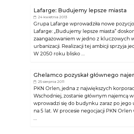
Lafarge: Budujemy lepsze miasta
24 kwietnia 2013
Grupa Lafarge wprowadziła nowe pozycjon
Lafarge: „Budujemy lepsze miasta” doskona
zaangażowaniem w jedno z kluczowych wy
urbanizacji. Realizacji tej ambicji sprzyja
W 2050 roku blisko …
Ghelamco pozyskał głównego naje
25 sierpnia 2011
PKN Orlen, jedna z największych korpora
Wschodniej, zostanie głównym najemcą w
wprowadzi się do budynku zaraz po jego
na 5 lat. W procesie negocjacji PKN Orlen w
…