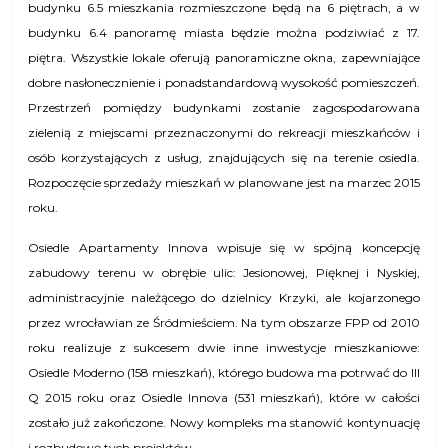
budynku 6.5 mieszkania rozmieszczone będą na 6 piętrach, a w
budynku 6.4 panoramę miasta będzie można podziwiać z 17.
piętra. Wszystkie lokale oferują panoramiczne okna, zapewniające
dobre nasłonecznienie i ponadstandardową wysokość pomieszczeń.
Przestrzeń pomiędzy budynkami zostanie zagospodarowana
zielenią z miejscami przeznaczonymi do rekreacji mieszkańców i
osób korzystających z usług, znajdujących się na terenie osiedla.
Rozpoczęcie sprzedaży mieszkań w planowane jest na marzec 2015
roku.
Osiedle Apartamenty Innova wpisuje się w spójną koncepcję
zabudowy terenu w obrębie ulic: Jesionowej, Pięknej i Nyskiej,
administracyjnie należącego do dzielnicy Krzyki, ale kojarzonego
przez wrocławian ze Śródmieściem. Na tym obszarze FPP od 2010
roku realizuje z sukcesem dwie inne inwestycje mieszkaniowe:
Osiedle Moderno (158 mieszkań), którego budowa ma potrwać do III
Q 2015 roku oraz Osiedle Innova (531 mieszkań), które w całości
zostało już zakończone. Nowy kompleks ma stanowić kontynuację
i rozbudowę tych projektów.