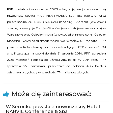
FPP została utworzona w 2005 roku, a jej akcjonariuszami są
hiszpańska spółka MARTINSA-FADESA S.A. (51% kapitału) oraz
polska spółka POLNORD S.A. (49% kapitału). FPP realizuje w chwili
obecnej inwestycję Ostoja-Wilanów (www.ostoja-wilanow.com) w
Warszawie oraz Osiedle-Innova (www.osiedle-innova.com i Osiedle-
Moderno (www.osiedlemoderno.pl) we Wrocławiu. Ponadto, FPP
posiada w Polsce tereny pod budowę kolejnych 850 mieszkań. Od
chwili zawiązania spółki do dnia 31 grudnia 2014, FPP sprzedała
2235 mieszkań i oddała do użytku 2116 lokali. W 2014 roku FPP
sprzedała 259 mieszkań, przekazała do odbioru 408 lokali i
osiągnęła przychody w wysokości 174 milionów złotych.
Może cię zainteresować:
W Serocku powstaje nowoczesny Hotel
NARVIL Conference & Spa