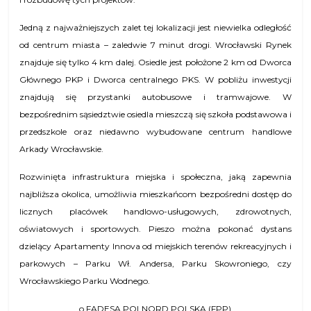
Jedną z najważniejszych zalet tej lokalizacji jest niewielka odległość
od centrum miasta – zaledwie 7 minut drogi. Wrocławski Rynek
znajduje się tylko 4 km dalej. Osiedle jest położone 2 km od Dworca
Głównego PKP i Dworca centralnego PKS. W pobliżu inwestycji
znajdują się przystanki autobusowe i tramwajowe. W
bezpośrednim sąsiedztwie osiedla mieszczą się szkoła podstawowa i
przedszkole oraz niedawno wybudowane centrum handlowe
Arkady Wrocławskie.
Rozwinięta infrastruktura miejska i społeczna, jaką zapewnia
najbliższa okolica, umożliwia mieszkańcom bezpośredni dostęp do
licznych placówek handlowo-usługowych, zdrowotnych,
oświatowych i sportowych. Pieszo można pokonać dystans
dzielący Apartamenty Innova od miejskich terenów rekreacyjnych i
parkowych – Parku Wł. Andersa, Parku Skowroniego, czy
Wrocławskiego Parku Wodnego.
o FADESA POLNORD POLSKA (FPP)