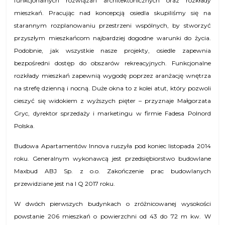
funkcjonalnych rozwiązań architektonicznych oraz rozkłady
mieszkań. Pracując nad koncepcją osiedla skupiliśmy się na
starannym rozplanowaniu przestrzeni wspólnych, by stworzyć
przyszłym mieszkańcom najbardziej dogodne warunki do życia.
Podobnie, jak wszystkie nasze projekty, osiedle zapewnia
bezpośredni dostęp do obszarów rekreacyjnych. Funkcjonalne
rozkłady mieszkań zapewnią wygodę poprzez aranżację wnętrza
na strefę dzienną i nocną. Duże okna to z kolei atut, który pozwoli
cieszyć się widokiem z wyższych pięter – przyznaje Małgorzata
Gryc, dyrektor sprzedaży i marketingu w firmie Fadesa Polnord
Polska.
Budowa Apartamentów Innova ruszyła pod koniec listopada 2014
roku. Generalnym wykonawcą jest przedsiębiorstwo budowlane
Maxbud ABJ Sp. z o.o. Zakończenie prac budowlanych
przewidziane jest na I Q 2017 roku.
W dwóch pierwszych budynkach o zróżnicowanej wysokości
powstanie 206 mieszkań o powierzchni od 43 do 72 m kw. W