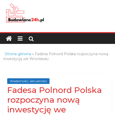
Skip
to
content
Budowlane24h.pl
–
portal
budowlany
Porady
Strona główna
»
Fadesa Polnord Polska rozpoczyna nową
oraz
inwestycję we Wrocławiu
oferty
z
branży
Wiadomości, aktualności
budowlanej
Fadesa Polnord Polska
rozpoczyna nową
inwestycję we