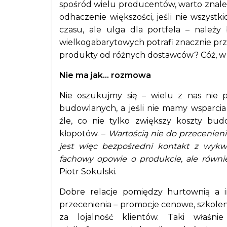
spośród wielu producentów, warto znaleź
odhaczenie większości, jeśli nie wszystk
czasu, ale ulga dla portfela – należ
wielkogabarytowych potrafi znacznie pr
produkty od różnych dostawców? Cóż, w
Nie ma jak… rozmowa
Nie oszukujmy się – wielu z nas nie 
budowlanych, a jeśli nie mamy wsparc
źle, co nie tylko zwiększy koszty bu
kłopotów. –
Wartością nie do przecenien
jest więc bezpośredni kontakt z wykw
fachowy opowie o produkcie, ale równie
Piotr Sokulski.
Dobre relacje pomiędzy hurtownią a i
przecenienia – promocje cenowe, szkolen
za lojalność klientów. Taki właśni