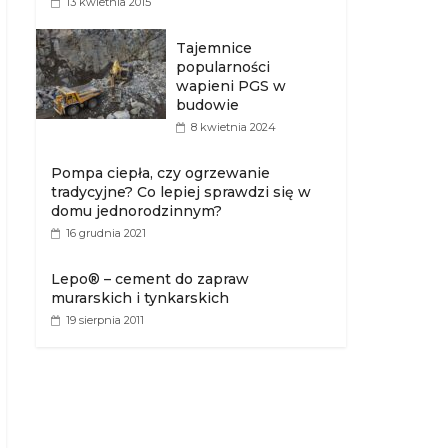
13 kwietnia 2015
Tajemnice
popularności
wapieni PGS w
budowie
8 kwietnia 2024
Pompa ciepła, czy ogrzewanie
tradycyjne? Co lepiej sprawdzi się w
domu jednorodzinnym?
16 grudnia 2021
Lepo® – cement do zapraw
murarskich i tynkarskich
19 sierpnia 2011