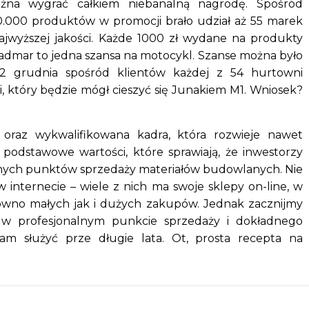
można wygrać całkiem niebanalną nagrodę. Spośród
.000 produktów w promocji brało udział aż 55 marek
ajwyższej jakości. Każde 1000 zł wydane na produkty
dmar to jedna szansa na motocykl. Szanse można było
2 grudnia spośród klientów każdej z 54 hurtowni
i, który będzie mógł cieszyć się Junakiem M1. Wniosek?
 oraz wykwalifikowana kadra, która rozwieje nawet
podstawowe wartości, które sprawiają, że inwestorzy
arnych punktów sprzedaży materiałów budowlanych. Nie
 internecie – wiele z nich ma swoje sklepy on-line, w
no małych jak i dużych zakupów. Jednak zacznijmy
 w profesjonalnym punkcie sprzedaży i dokładnego
m służyć prze długie lata. Ot, prosta recepta na