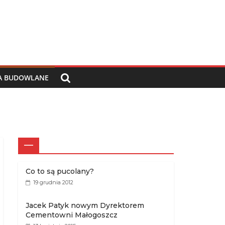
IA BUDOWLANE
—
Co to są pucolany?
19 grudnia 2012
Jacek Patyk nowym Dyrektorem
Cementowni Małogoszcz