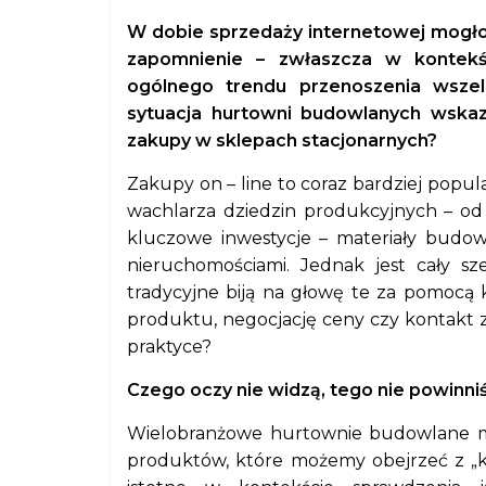
W dobie sprzedaży internetowej mogło
zapomnienie – zwłaszcza w kontekśc
ogólnego trendu przenoszenia wszelk
sytuacja hurtowni budowlanych wskazu
zakupy w sklepach stacjonarnych?
Zakupy on – line to coraz bardziej popu
wachlarza dziedzin produkcyjnych – od
kluczowe inwestycje – materiały budowl
nieruchomościami. Jednak jest cały sz
tradycyjne biją na głowę te za pomocą
produktu, negocjację ceny czy kontakt z
praktyce?
Czego oczy nie widzą, tego nie powinn
Wielobranżowe hurtownie budowlane maj
produktów, które możemy obejrzeć z „k