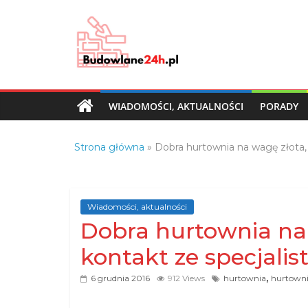
Skip
to
content
Budowlane24h.pl
–
portal
WIADOMOŚCI, AKTUALNOŚCI
PORADY
budowlany
Porady
Strona główna
»
Dobra hurtownia na wagę złota,
oraz
oferty
z
branży
Wiadomości, aktualności
budowlanej
Dobra hurtownia na 
kontakt ze specjali
,
6 grudnia 2016
912 Views
hurtownia
hurtown