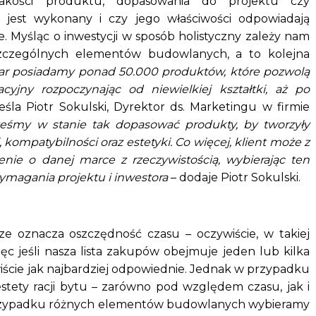
jakości produktu, dopasowania do projektu czy
jest wykonany i czy jego właściwości odpowiadają
 Myśląc o inwestycji w sposób holistyczny zależy nam
zczególnych elementów budowlanych, a to kolejna
r posiadamy ponad 50.000 produktów, które pozwolą
cyjny rozpoczynając od niewielkiej kształtki, aż po
śla Piotr Sokulski, Dyrektor ds. Marketingu w firmie
teśmy w stanie tak dopasować produkty, by tworzyły
kompatybilności oraz estetyki. Co więcej, klient może z
nie o danej marce z rzeczywistością, wybierając ten
ymagania projektu i inwestora
– dodaje Piotr Sokulski.
ze oznacza oszczędność czasu – oczywiście, w takiej
c jeśli nasza lista zakupów obejmuje jeden lub kilka
wiście jak najbardziej odpowiednie. Jednak w przypadku
stety racji bytu – zarówno pod względem czasu, jak i
 przypadku różnych elementów budowlanych wybieramy