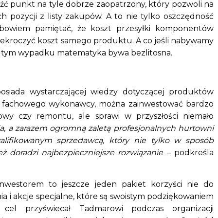
ć punkt na tyle dobrze zaopatrzony, który pozwoli na
ich pozycji z listy zakupów. A to nie tylko oszczędność
y bowiem pamiętać, że koszt przesyłki komponentów
zekroczyć koszt samego produktu. A co jeśli nabywamy
 tym wypadku matematyka bywa bezlitosna.
posiada wystarczającej wiedzy dotyczącej produktów
ia fachowego wykonawcy, można zainwestować bardzo
dowy czy remontu, ale sprawi w przyszłości niemało
ia, a zarazem ogromną zaletą profesjonalnych hurtowni
alifikowanym sprzedawcą, który nie tylko w sposób
ż doradzi najbezpieczniejsze rozwiązanie
– podkreśla
nwestorem to jeszcze jeden pakiet korzyści nie do
ia i akcje specjalne, które są swoistym podziękowaniem
e cel przyświecał Tadmarowi podczas organizacji