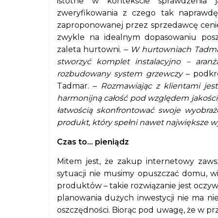
istotne w kontekście sprawdzenia 
zweryfikowania z czego tak naprawdę 
zaproponowanej przez sprzedawcę cenie.
zwykle na idealnym dopasowaniu pos
zaleta hurtowni. –
W hurtowniach Tadma
stworzyć komplet instalacyjno – aranża
rozbudowany system grzewczy
– podkre
Tadmar. –
Rozmawiając z klientami jes
harmonijną całość pod względem jakości, 
łatwością skonfrontować swoje wyobraże
produkt, który spełni nawet największe w
Czas to… pieniądz
Mitem jest, że zakup internetowy zaws
sytuacji nie musimy opuszczać domu, wię
produktów – takie rozwiązanie jest oczy
planowania dużych inwestycji nie ma nie
oszczędności. Biorąc pod uwagę, że w