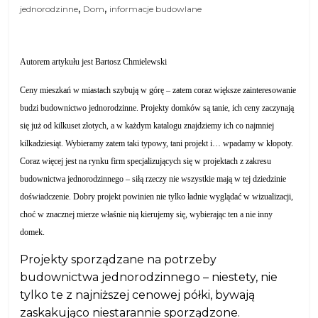
,
,
jednorodzinne
Dom
informacje budowlane
Autorem artykułu jest Bartosz Chmielewski
Ceny mieszkań w miastach szybują w górę – zatem coraz większe zainteresowanie
budzi budownictwo jednorodzinne. Projekty domków są tanie, ich ceny zaczynają
się już od kilkuset złotych, a w każdym katalogu znajdziemy ich co najmniej
kilkadziesiąt. Wybieramy zatem taki typowy, tani projekt i… wpadamy w kłopoty.
Coraz więcej jest na rynku firm specjalizujących się w projektach z zakresu
budownictwa jednorodzinnego – siłą rzeczy nie wszystkie mają w tej dziedzinie
doświadczenie. Dobry projekt powinien nie tylko ładnie wyglądać w wizualizacji,
choć w znacznej mierze właśnie nią kierujemy się, wybierając ten a nie inny
domek.
Projekty sporządzane na potrzeby
budownictwa jednorodzinnego – niestety, nie
tylko te z najniższej cenowej półki, bywają
zaskakująco niestarannie sporządzone.