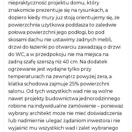
niepraktyczność projektu domu, który
znakomicie prezentuje się na rysunkach, a
dopiero kiedy mury już stoją orientujemy się, że
powierzchnia użytkowa poddasza to zaledwie
połowa powierzchni jego podłogi, bo pod
skosami dachu nie ustawimy żadnych mebli,
drzwi do łazienki po otwarciu zawadzają o drzwi
do WC, a w przedpokoju nie ma miejsca na
żadną szafę szerszą niż 40 cm. Na dodatek
ogrzewanie jest wydajne tylko przy
temperaturach na zewnątrz powyżej zera, a
klatka schodowa zajmuje 25% powierzchni
salonu. Od tych wszystkich wad nie są wolne
nawet projekty budownictwa jednorodzinnego
robione na indywidualne zamówienie – ponieważ
wybrany architekt może nie mieć doświadczenia
lub nadmiernie ulegać żądaniom inwestora i nie
wyjaśnić mu wszystkich wad i zalet wybranego