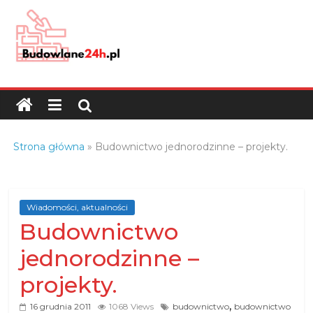
Skip
to
content
Budowlane24h.pl
–
portal
budowlany
Porady
Strona główna
»
Budownictwo jednorodzinne – projekty.
oraz
oferty
z
branży
Wiadomości, aktualności
Budownictwo
budowlanej
jednorodzinne –
projekty.
,
16 grudnia 2011
1068 Views
budownictwo
budownictwo