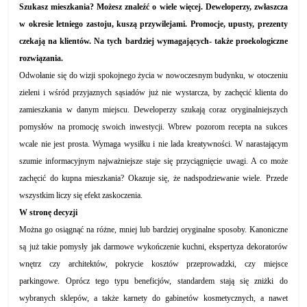
Szukasz mieszkania? Możesz znaleźć o wiele więcej. Deweloperzy, zwłaszcza
w okresie letniego zastoju, kuszą przywilejami. Promocje, upusty, prezenty
czekają na klientów. Na tych bardziej wymagających- także proekologiczne
rozwiązania.
Odwołanie się do wizji spokojnego życia w nowoczesnym budynku, w otoczeniu
zieleni i wśród przyjaznych sąsiadów już nie wystarcza, by zachęcić klienta do
zamieszkania w danym miejscu. Deweloperzy szukają coraz oryginalniejszych
pomysłów na promocję swoich inwestycji. Wbrew pozorom recepta na sukces
wcale nie jest prosta. Wymaga wysiłku i nie lada kreatywności. W narastającym
szumie informacyjnym najważniejsze staje się przyciągnięcie uwagi. A co może
zachęcić do kupna mieszkania? Okazuje się, że nadspodziewanie wiele. Przede
wszystkim liczy się efekt zaskoczenia.
W stronę decyzji
Można go osiągnąć na różne, mniej lub bardziej oryginalne sposoby. Kanoniczne
są już takie pomysły jak darmowe wykończenie kuchni, ekspertyza dekoratorów
wnętrz czy architektów, pokrycie kosztów przeprowadzki, czy miejsce
parkingowe. Oprócz tego typu beneficjów, standardem stają się zniżki do
wybranych sklepów, a także karnety do gabinetów kosmetycznych, a nawet