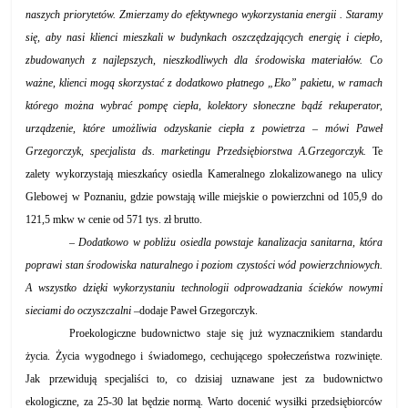
naszych priorytetów. Zmierzamy do efektywnego wykorzystania energii . Staramy
się, aby nasi klienci mieszkali w budynkach oszczędzających energię i ciepło,
zbudowanych z najlepszych, nieszkodliwych dla środowiska materiałów. Co
ważne, klienci mogą skorzystać z dodatkowo płatnego „Eko” pakietu, w ramach
którego można wybrać pompę ciepła, kolektory słoneczne bądź rekuperator,
urządzenie, które umożliwia odzyskanie ciepła z powietrza – mówi Paweł
Grzegorczyk, specjalista ds. marketingu Przedsiębiorstwa A.Grzegorczyk.
Te
zalety wykorzystają mieszkańcy osiedla Kameralnego zlokalizowanego na ulicy
Glebowej w Poznaniu, gdzie powstają wille miejskie o powierzchni od 105,9 do
121,5 mkw w cenie od 571 tys. zł brutto.
– Dodatkowo w pobliżu osiedla powstaje kanalizacja sanitarna, która
poprawi stan środowiska naturalnego i poziom czystości wód powierzchniowych.
A wszystko dzięki wykorzystaniu technologii odprowadzania ścieków nowymi
sieciami do oczyszczalni –
dodaje Paweł Grzegorczyk.
Proekologiczne budownictwo staje się już wyznacznikiem standardu
życia. Życia wygodnego i świadomego, cechującego społeczeństwa rozwinięte.
Jak przewidują specjaliści to, co dzisiaj uznawane jest za budownictwo
ekologiczne, za 25-30 lat będzie normą. Warto docenić wysiłki przedsiębiorców