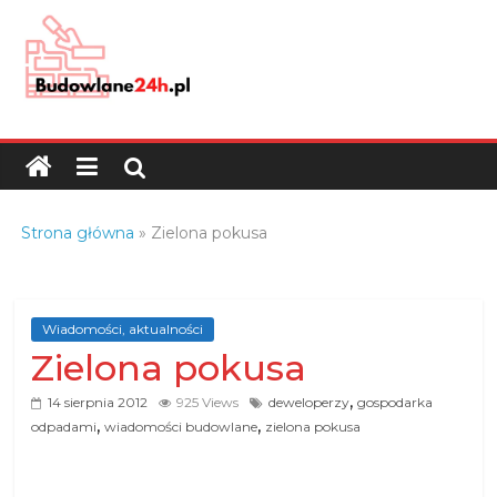
Skip
to
content
Budowlane24h.pl
–
portal
budowlany
Porady
Strona główna
»
Zielona pokusa
oraz
oferty
z
branży
Wiadomości, aktualności
Zielona pokusa
budowlanej
,
14 sierpnia 2012
925 Views
deweloperzy
gospodarka
,
,
odpadami
wiadomości budowlane
zielona pokusa