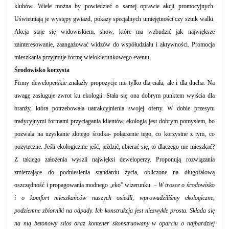
klubów. Wiele można by powiedzieć o samej oprawie akcji promocyjnych.
Uświetniają je występy gwiazd, pokazy specjalnych umiejętności czy sztuk walki.
Akcja staje się widowiskiem, show, które ma wzbudzić jak największe
zainteresowanie, zaangażować widzów do współudziału i aktywności. Promocja
mieszkania przyjmuje formę wielokierunkowego
eventu.
Środowisko korzysta
Firmy deweloperskie znalazły propozycje nie tylko dla ciała, ale i dla ducha. Na
uwagę zasługuje zwrot ku ekologii. Stała się ona dobrym punktem wyjścia dla
branży, która potrzebowała uatrakcyjnienia swojej oferty. W dobie przesytu
tradycyjnymi formami przyciągania klientów, ekologia jest dobrym pomysłem, bo
pozwala na uzyskanie złotego środka- połączenie tego, co korzystne z tym, co
pożyteczne. Jeśli ekologicznie jeść, jeździć, ubierać się, to dlaczego nie mieszkać?
Z takiego założenia wyszli najwięksi deweloperzy. Proponują rozwiązania
zmierzające do podniesienia standardu życia, obliczone na długofalową
oszczędność i propagowania modnego „eko” wizerunku. –
W trosce o środowisko
i o komfort mieszkańców naszych osiedli, wprowadziliśmy ekologiczne,
podziemne zbiorniki na odpady. Ich konstrukcja jest niezwykle prosta. Składa się
na nią betonowy silos oraz kontener skonstruowany w oparciu o najbardziej