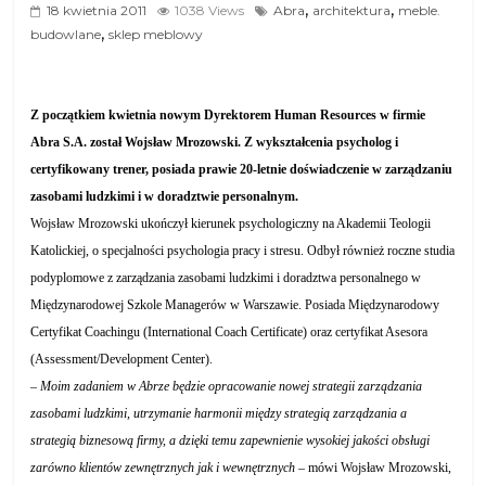
,
,
18 kwietnia 2011
1038 Views
Abra
architektura
meble.
,
budowlane
sklep meblowy
Z początkiem kwietnia nowym Dyrektorem Human Resources w firmie
Abra S.A. został Wojsław Mrozowski.
Z wykształcenia psycholog i
certyfikowany trener, posiada prawie 20-letnie doświadczenie w zarządzaniu
zasobami ludzkimi i w doradztwie personalnym.
Wojsław Mrozowski ukończył kierunek psychologiczny na Akademii Teologii
Katolickiej, o specjalności psychologia pracy i stresu. Odbył również roczne studia
podyplomowe z zarządzania zasobami ludzkimi i doradztwa personalnego w
Międzynarodowej Szkole Managerów w Warszawie.
Posiada Międzynarodowy
Certyfikat Coachingu (International Coach Certificate) oraz certyfikat Asesora
(Assessment/Development Center).
–
Moim zadaniem w Abrze będzie opracowanie nowej strategii
zarządzania
zasobami ludzkimi, utrzymanie harmonii między strategią zarządzania a
strategią biznesową firmy, a dzięki temu zapewnienie wysokiej jakości obsługi
zarówno klientów zewnętrznych jak i wewnętrznych
– mówi Wojsław Mrozowski,