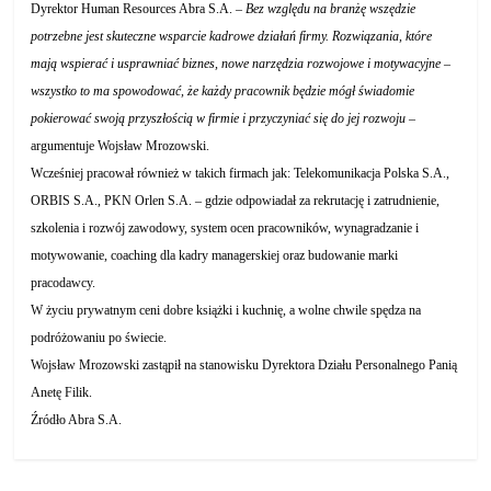
Dyrektor Human Resources Abra S.A. –
B
ez względu na branżę wszędzie
potrzebne jest skuteczne wsparcie kadrowe działań firmy. Rozwiązania, które
mają wspierać i usprawniać biznes, nowe narzędzia rozwojowe i motywacyjne –
wszystko to ma spowodować, że każdy pracownik będzie mógł świadomie
pokierować swoją przyszłością w firmie i przyczyniać się do jej rozwoju –
argumentuje Wojsław Mrozowski.
Wcześniej pracował również w takich firmach jak: Telekomunikacja Polska S.A.,
ORBIS S.A., PKN Orlen S.A. – gdzie odpowiadał za rekrutację i zatrudnienie,
szkolenia i rozwój zawodowy, system ocen pracowników, wynagradzanie i
motywowanie, coaching dla kadry managerskiej oraz budowanie marki
pracodawcy.
W życiu prywatnym ceni dobre książki i kuchnię, a wolne chwile spędza na
podróżowaniu po świecie.
Wojsław Mrozowski zastąpił na stanowisku Dyrektora Działu Personalnego Panią
Anetę Filik.
Źródło Abra S.A.