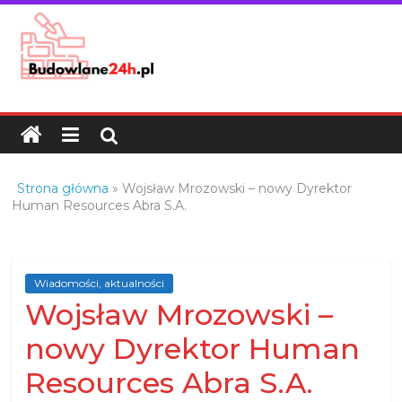
Skip
to
content
Budowlane24h.pl
–
portal
budowlany
Porady
Strona główna
»
Wojsław Mrozowski – nowy Dyrektor
oraz
Human Resources Abra S.A.
oferty
z
branży
Wiadomości, aktualności
budowlanej
Wojsław Mrozowski –
nowy Dyrektor Human
Resources Abra S.A.