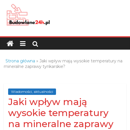
Skip
to
content
Budowlane24h.pl
–
portal
budowlany
Porady
Strona główna
»
Jaki wpływ mają wysokie temperatury na
oraz
mineralne zaprawy tynkarskie?
oferty
z
branży
Wiadomości, aktualności
budowlanej
Jaki wpływ mają
wysokie temperatury
na mineralne zaprawy