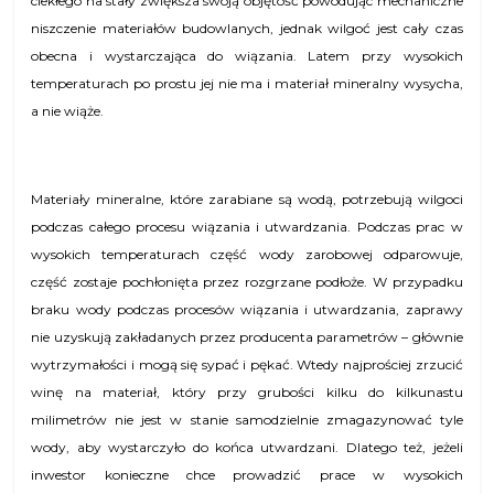
ciekłego na stały zwiększa swoją objętość powodując mechaniczne
niszczenie materiałów budowlanych, jednak wilgoć jest cały czas
obecna i wystarczająca do wiązania. Latem przy wysokich
temperaturach po prostu jej nie ma i materiał mineralny wysycha,
a nie wiąże.
Materiały mineralne, które zarabiane są wodą, potrzebują wilgoci
podczas całego procesu wiązania i utwardzania. Podczas prac w
wysokich temperaturach część wody zarobowej odparowuje,
część zostaje pochłonięta przez rozgrzane podłoże. W przypadku
braku wody podczas procesów wiązania i utwardzania, zaprawy
nie uzyskują zakładanych przez producenta parametrów – głównie
wytrzymałości i mogą się sypać i pękać. Wtedy najprościej zrzucić
winę na materiał, który przy grubości kilku do kilkunastu
milimetrów nie jest w stanie samodzielnie zmagazynować tyle
wody, aby wystarczyło do końca utwardzani. Dlatego też, jeżeli
inwestor konieczne chce prowadzić prace w wysokich