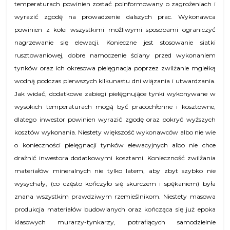
temperaturach powinien zostać poinformowany o zagrożeniach i
wyrazić zgodę na prowadzenie dalszych prac. Wykonawca
powinien z kolei wszystkimi możliwymi sposobami ograniczyć
nagrzewanie się elewacji. Konieczne jest stosowanie siatki
rusztowaniowej, dobre namoczenie ściany przed wykonaniem
tynków oraz ich okresowa pielęgnacja poprzez zwilżanie mgiełką
wodną podczas pierwszych kilkunastu dni wiązania i utwardzania.
Jak widać, dodatkowe zabiegi pielęgnujące tynki wykonywane w
wysokich temperaturach mogą być pracochłonne i kosztowne,
dlatego inwestor powinien wyrazić zgodę oraz pokryć wyższych
kosztów wykonania. Niestety większość wykonawców albo nie wie
o konieczności pielęgnacji tynków elewacyjnych albo nie chce
drażnić inwestora dodatkowymi kosztami. Konieczność zwilżania
materiałów mineralnych nie tylko latem, aby zbyt szybko nie
wysychały, (co często kończyło się skurczem i spękaniem) była
znana wszystkim prawdziwym rzemieślnikom. Niestety masowa
produkcja materiałów budowlanych oraz kończąca się już epoka
klasowych murarzy-tynkarzy, potrafiących samodzielnie