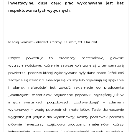
inwestycyjne, duża część prac wykonywana jest bez
respektowania tych wytycznych.
Maciej Iwaniec – ekspert z firmy Baumit, fot. Baumit
Często powoduje to problemy materiałowe, głównie
wytrzymałościowe, które nie zawsze kojarzone są z temperaturą
powietrza, podczas której wykonywane były dane prace. Jeżeli coś
zaczyna się dziać np. elewacja się kruszy lub pojawiają się spękania
i plamy, najprościej jest zgłosić reklamacje do producenta
„wadliwych” materiałów. Wykonane poprawki najczęściej już w
innych warunkach pogodowych, „potwierdzają” – zdaniem
wykonawcy – wadę poprzednich materiałów. Takie tłumaczenie
wygodne jest jedynie dla wykonawcy, koszty poprawek ponoszą
głównie inwestorzy, częściowo producenci materiałów, którzy
jednocześnie tracą renomę i wiarygodność swoich wyrobów.