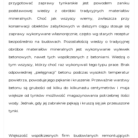
przygotować zaprawy tynkarskie jest powodem zaniku
podstawowej wiedzy z obróbki tradycyjnych materiałów
mineralnych. Choć jak wszyscy wiemy, zwłaszcza przy
konserwacji obiektów zabytkowych w dalszym ciągu stosuje się
zaprawy wykonywane własnoręcznie, często wg starych receptur
bezpośrednio na budowach. Pozostałością wiedzy o tradycyjnej
obróbce materiałów mineralnych jest wykonywanie wylewek
betonowych, nawet tych współczesnych z betoniarni. Wiedzą o
tym wszyscy, którzy choć raz wykonywali tego typu prace. Brak
odpowiedniej „pielęgnacji” betonu podczas wysokich temperatur
powietrza, powoduje jego pękanie i kruszenie. Przeważnie warstwy
betonu są grubości od kilku do kilkunastu centymetrów i maja
większe od tynków możliwość magazynowania potrzebnej ilości
wody. Jednak, gdy jej zabraknie pękają i kruszą się jak przesuszone
tynki.
Większość współczesnych firm budowlanych remontujących