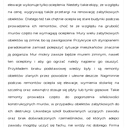
elewacje wykonuje tylko ocieplenia. Niestety takie ekipy, ze względu
na cenę, wygrywają także przetargi na renowację zabytkowych
obiektów. Dlatego też tak chętnie ociepla się stare budynki podczas
prowadzenia ich remontów, choć te ze względu na grubość
murów często nie wymagają ocieplenia. Mury wielu zabytkowych
obiektów są zimne, bo są zawilgocone. Przykrycie ich styropianem
paradoksalnie zamiast polepszyć sytuacje mieszkańców znacznie
ją pogarsza. Mur mokry zawsze będzie murem zimnym, nawet
ten ocieplony i aby go ogrzać należy najpierw go osuszyć.
Przykładem braku podstawowej wiedzy były i są remonty
obiektów zlanych przez powodzie i ulewne deszcze. Nagminnie
podczas remontów ociepla się elewacje, wymienia stolarkę na
szczelną oraz wewnątrz stosuje się płyty lub tynki gipsowe. Takie
remonty prowadza często do pogorszenia właściwości
konstrukcyjnych murów, w przypadku obiektów zabytkowych do
ich destrukcji. Likwidacja szkół budowlanych uczących zawodu
oraz brak doświadczonych rzemieślników, od których adepci
zawodu mogliby uczyć się fachu, nie wróży nic dobrego. Firma