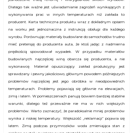
Dlatego tak ważne jest uświadamianie zagrożeń wynikających z
wykonywania prac w innych temperaturach niż zakłada to
producent. Karta techniczna produktu wraz z dokładnym opisem
na worku jest jednoznaczna z instrukcją obsługi dla każdego
wyrobu. Porównując materiały budowlane do samochodów trudno
mieć pretensję do producenta auta, że ktoś jadąc z nadmierna
prędkością spowodował wypadek. W przypadku materiałów
budowlanych najczęściej winą obarcza się producenta, a nie
wykonawcę. Materiał opuszczający zakład produkcyjny jest
sprawdzany i pewny jakościowo, głównym powodem późniejszych
problemów najczęściej jest jego obróbka w nieodpowiednich
temperaturach. Problemy pojawiają się głównie na elewacjach,
zimą i latem. W pomieszczeniach panują bowiem bardziej stabilne
warunki, dlatego też przeważnie nie ma w nich większych
problemów. Warto zaznaczyć, że paradoksalnie mniej problemów
wynika z niskiej temperatury. Większość „reklamacji” pojawia się
latem. Zimą podczas przymrozków woda zmieniająca stan z