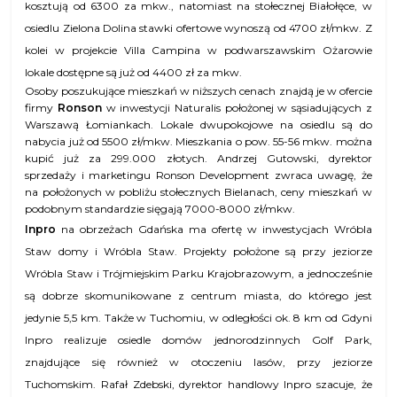
kosztują od 6300 za mkw., natomiast na stołecznej Białołęce, w
osiedlu Zielona Dolina stawki ofertowe wynoszą od 4700 zł/mkw. Z
kolei w projekcie Villa Campina w podwarszawskim Ożarowie
lokale dostępne są już od 4400 zł za mkw.
Osoby poszukujące mieszkań w niższych cenach znajdą je w ofercie
firmy
Ronson
w inwestycji Naturalis położonej w sąsiadujących z
Warszawą Łomiankach. Lokale dwupokojowe na osiedlu są do
nabycia już od 5500 zł/mkw. Mieszkania o pow. 55-56 mkw. można
kupić już za 299.000 złotych. Andrzej Gutowski, dyrektor
sprzedaży i marketingu Ronson Development zwraca uwagę, że
na położonych w pobliżu stołecznych Bielanach, ceny mieszkań w
podobnym standardzie sięgają 7000-8000 zł/mkw.
Inpro
na obrzeżach Gdańska
ma ofertę w
inwestycjach Wróbla
Staw domy i Wróbla Staw. Projekty położone są przy jeziorze
Wróbla Staw i Trójmiejskim Parku Krajobrazowym, a jednocześnie
są dobrze skomunikowane z centrum miasta, do którego jest
jedynie 5,5 km. Także w Tuchomiu, w odległości ok. 8 km od Gdyni
Inpro realizuje osiedle domów jednorodzinnych Golf Park,
znajdujące się również w otoczeniu lasów, przy jeziorze
Tuchomskim. Rafał Zdebski, dyrektor handlowy Inpro szacuje, że