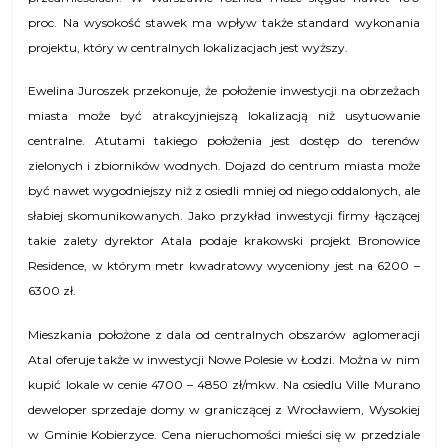
proc. Na wysokość stawek ma wpływ także standard wykonania
projektu, który w centralnych lokalizacjach jest wyższy.
Ewelina Juroszek przekonuje, że
p
ołożenie inwestycji na obrzeżach
miasta może być atrakcyjniejszą lokalizacją niż usytuowanie
centralne. Atutami takiego położenia jest dostęp do terenów
zielonych i zbiorników wodnych. Dojazd do centrum miasta może
być nawet wygodniejszy niż z osiedli mniej od niego oddalonych, ale
słabiej skomunikowanych. Jako przykład inwestycji firmy łączącej
takie zalety dyrektor Atala podaje krakowski projekt Bronowice
Residence, w którym metr kwadratowy wyceniony jest na 6200 –
6300 zł.
Mieszkania położone z dala od centralnych obszarów aglomeracji
Atal oferuje także w inwestycji Nowe Polesie w Łodzi. Można w nim
kupić lokale w cenie 4700 – 4850 zł/mkw. Na osiedlu Ville Murano
deweloper sprzedaje domy w graniczącej z Wrocławiem, Wysokiej
w Gminie Kobierzyce. Cena nieruchomości mieści się w przedziale