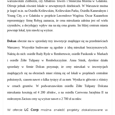
warszawskim Żoliborzu, czy Albatross Towers i Słoneczna Morena w Gdańsku.
Oferuje jednak również lokale w zewnętrznych dzielnicach. W Warszawie można
je kupić m.in. na Osiedlu Królewskim, Królewskim Parku, Osiedlu Kameralnym i
Young City, a w Gdańsku w projekcie Lawendowe Wzgórza. Oscar Kazanelson
reprezentujący firmę Robyg zaznacza, że cena mieszkania zależna jest od wielu
czynników, a decydujący wpływ ma na nią cena gruntu. Im bliżej centrum miasta
powstaje lokal, tym stawki są wyższe.
Dolcan
obecnie ma w sprzedaży trzy inwestycje znajdujące się na przedmieściach
Warszawy. Wszystkie budowane są zgodnie z ideą mieszkań bezczynszowych.
Należą do nich: osiedle Rudy Rydz w Rembertowie, osiedle Pasikonik w Markach
i osiedle Żółte Tulipany w Rembelszczyźnie. Anna Sitnik, dyrektor działu
sprzedaży w firmie Dolcan przyznaje, że ceny mieszkań w inwestycjach
znajdujących się na obrzeżach miast różnią się od lokali w projektach centralnie
położonych, czasem nawet o kilka tysięcy zł za metr. Wynika to głównie z różnicy
w cenach gruntów. W podwarszawskim osiedlu Żółte Tulipany Dolcana
mieszkania kosztują od 4 200 zł/mkw., a na osiedlu Czerwona Jarzębina II na
stołecznym Zaciszu ceny są wyższe nawet o 2 700 zł za mkw.
W ofercie
LC Corp
można znaleźć projekty zlokalizowane w