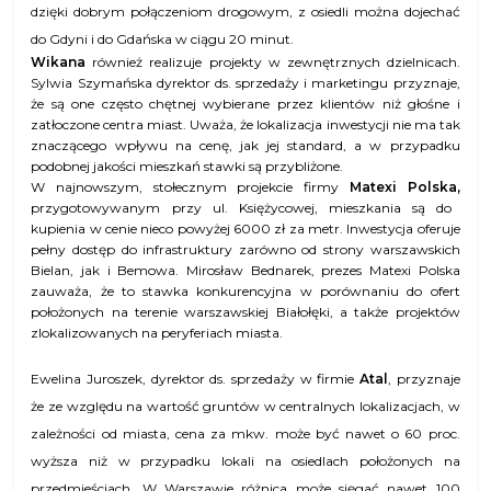
dzięki dobrym połączeniom drogowym, z osiedli można dojechać
do Gdyni i do Gdańska w ciągu 20 minut.
Wikana
również realizuje projekty w zewnętrznych dzielnicach.
Sylwia Szymańska dyrektor ds. sprzedaży i marketingu przyznaje,
że są one często chętnej wybierane przez klientów niż głośne i
zatłoczone centra miast. Uważa, że lokalizacja inwestycji nie ma tak
znaczącego wpływu na cenę, jak jej standard, a w przypadku
podobnej jakości mieszkań stawki są przybliżone.
W najnowszym, stołecznym projekcie firmy
Matexi Polska,
przygotowywanym przy ul. Księżycowej, mieszkania są do
kupienia w cenie nieco powyżej 6000 zł za metr. Inwestycja oferuje
pełny dostęp do infrastruktury zarówno od strony warszawskich
Bielan, jak i Bemowa. Mirosław Bednarek, prezes Matexi Polska
zauważa, że to stawka konkurencyjna w porównaniu do ofert
położonych na terenie warszawskiej Białołęki, a także projektów
zlokalizowanych na peryferiach miasta.
Ewelina Juroszek, dyrektor ds. sprzedaży w firmie
Atal
, p
rzyznaje
że ze względu na wartość gruntów w centralnych lokalizacjach, w
zależności od miasta, cena za mkw. może być nawet o 60 proc.
wyższa niż w przypadku lokali na osiedlach położonych na
przedmieściach. W Warszawie różnica może sięgać nawet 100