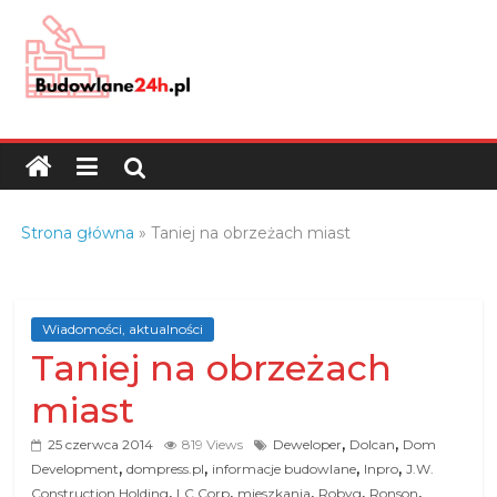
Skip
to
content
Budowlane24h.pl
–
portal
budowlany
Porady
Strona główna
»
Taniej na obrzeżach miast
oraz
oferty
z
branży
Wiadomości, aktualności
Taniej na obrzeżach
budowlanej
miast
,
,
25 czerwca 2014
819 Views
Deweloper
Dolcan
Dom
,
,
,
,
Development
dompress.pl
informacje budowlane
Inpro
J.W.
,
,
,
,
,
Construction Holding
LC Corp
mieszkania
Robyg
Ronson