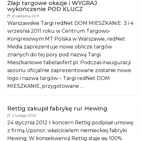
Złap targowe okazje i WYGRAJ
wykończenie POD KLUCZ
31 sierpnia 2011
Warszawskie Targi redNet DOM MIESZKANIE 3 i 4
września 2011 roku w Centrum Targowo-
Kongresowym MT Polska w Warszawie, redNet
Media zaprezentuje nowe oblicze targów
znanych do tej pory pod nazwą Targi
Mieszkaniowe tabelaofert.pl. Podczas inauguracji
sezonu oficjalnie zaprezentowane zostanie nowe
logo i nazwa targów – Targi redNet DOM
MIESZKANIE, przygotowane …
Rettig zakupił fabrykę rur Hewing
2 lutego 2012
24 stycznia 2012 r koncern Rettig podpisał umowę
z firmą Uponor, właścicielem niemieckiej fabryki
Hewing. W konsekwencji Rettig staje się 100%