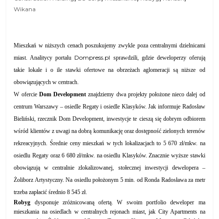
Wikana
Mieszkań w niższych cenach poszukujemy zwykle poza centralnymi dzielnicami
Dompress.pl
miast. Analitycy portalu
sprawdzili, gdzie deweloperzy oferują
takie lokale i o ile stawki ofertowe na obrzeżach aglomeracji są niższe od
obowiązujących w centrach.
W ofercie
Dom Development
znajdziemy dwa projekty położone nieco dalej od
centrum Warszawy – osiedle Regaty i osiedle Klasyków. Jak informuje Radosław
Bieliński, rzecznik Dom Development, inwestycje te cieszą się dobrym odbiorem
wśród klientów z uwagi na dobrą komunikację oraz dostępność zielonych terenów
rekreacyjnych. Średnie ceny mieszkań w tych lokalizacjach to 5 670 zł/mkw. na
osiedlu Regaty oraz 6 680 zł/mkw. na osiedlu Klasyków. Znacznie wyższe stawki
obowiązują w centralnie zlokalizowanej, stołecznej inwestycji dewelopera –
Żoliborz Artystyczny. Na osiedlu położonym 5 min. od Ronda Radosława za metr
trzeba zapłacić średnio 8 545 zł.
Robyg
dysponuje zróżnicowaną ofertą. W swoim portfolio deweloper ma
mieszkania na osiedlach w centralnych rejonach miast, jak City Apartments na