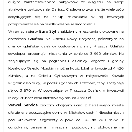
dużym zainteresowaniem nabywców ze względu na swoje
atrakcyjne usytuowanie. Dariusz Cholewa przyznaje, że wiele osób
decydujących się na zakup mieszkania w tej inwestycji
przeprowadza się na osiedle właśnie ze śródmieścia.
W ramach oferty
Euro Styl
znajdziemy mieszkania ulokowane na
obrzeżach Gdańska. Na Osiedlu Nowy Horyzont, położonym na
granicy gdańskiej
dzielnicy Łostowice
i
gminy Pruszcz Gdański
deweloper proponuje mieszkania w cenie
od 3 990 zł/mkw. Na
znajdującym się na pograniczu
dzielnicy Pogórze
i
gminy
Kosakowo Osiedlu Morskim można kupić lokal w kwocie od
4 420
zł/mkw., a na Osiedlu
Cytrusowym w
miejscowości Kowale
w gminie Kolbudy, w pobliżu gdańskich
Łostowic,
ceny zaczynają
się od 3 870 zł. W powstającej w Pruszczu Gdańskim inwestycji
Młody Pruszcz cena ofertowa wynosi
od 3 990 zł.
Wawel Service
osobom chcącym uciec z hałaśliwego miasta
oferuje energooszczędne domy w Michałowicach i Niepołomicach
pod Krakowem. Segmenty o pow. od 102 do 200 mkw. z
ogródkami, tarasami i miejscami postojowymi, ulokowane na