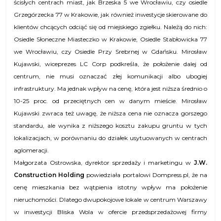
ścisłych centrach miast, jak Brzeska 5 we Wrocławiu, czy osiedle
Grzegórzecka 77 w Krakowie, jak również inwestycje skierowane do
klientów chcących odciąć się od miejskiego zgiełku. Należą do nich:
Osiedle Słoneczne Miasteczko w Krakowie, Osiedle Stabłowicka 77
we Wrocławiu, czy Osiedle Przy Srebrnej w Gdańsku. Mirosław
Kujawski, wiceprezes LC Corp podkreśla, że położenie dalej od
centrum, nie musi oznaczać złej komunikacji albo ubogiej
infrastruktury. Ma jednak wpływ na cenę, która jest niższa średnio o
10-25 proc. od przeciętnych cen w danym mieście. Mirosław
Kujawski zwraca też uwagę, że niższa cena nie oznacza gorszego
standardu, ale wynika z niższego kosztu zakupu gruntu w tych
lokalizacjach, w porównaniu do działek usytuowanych w centrach
aglomeracji.
Małgorzata Ostrowska, dyrektor sprzedaży i marketingu w
J.W.
Construction Holding
powiedziała portalowi Dompress.pl, że n
a
cenę mieszkania bez wątpienia istotny wpływ ma położenie
nieruchomości. Dlatego dwupokojowe lokale w centrum Warszawy
w inwestycji Bliska Wola w ofercie przedsprzedażowej firmy