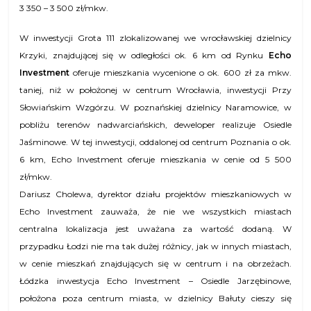
3 350 – 3 500 zł/mkw.
W inwestycji Grota 111 zlokalizowanej we wrocławskiej dzielnicy
Krzyki, znajdującej się w odległości ok. 6 km od Rynku
Echo
Investment
oferuje mieszkania wycenione o ok. 600 zł za mkw.
taniej, niż w położonej w centrum Wrocławia, inwestycji Przy
Słowiańskim Wzgórzu. W poznańskiej dzielnicy Naramowice, w
pobliżu terenów nadwarciańskich, deweloper realizuje Osiedle
Jaśminowe. W tej inwestycji, oddalonej od centrum Poznania o ok.
6 km, Echo Investment oferuje mieszkania w cenie od 5 500
zł/mkw.
Dariusz Cholewa, dyrektor działu projektów mieszkaniowych w
Echo Investment zauważa, że nie we wszystkich miastach
centralna lokalizacja jest uważana za wartość dodaną. W
przypadku Łodzi nie ma tak dużej różnicy, jak w innych miastach,
w cenie mieszkań znajdujących się w centrum i na obrzeżach.
Łódzka inwestycja Echo Investment – Osiedle Jarzębinowe,
położona poza centrum miasta, w dzielnicy Bałuty cieszy się