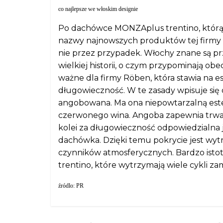
co najlepsze we włoskim designie
Po dachówce MONZAplus trentino, którą
nazwy najnowszych produktów tej firmy n
nie przez przypadek. Włochy znane są pr
wielkiej historii, o czym przypominają ob
ważne dla firmy Röben, która stawia na e
długowieczność. W te zasady wpisuje si
angobowana. Ma ona niepowtarzalną est
czerwonego wina. Angoba zapewnia trwało
kolei za długowieczność odpowiedzialna je
dachówka. Dzięki temu pokrycie jest wytr
czynników atmosferycznych. Bardzo ist
trentino, które wytrzymają wiele cykli za
źródlo: PR