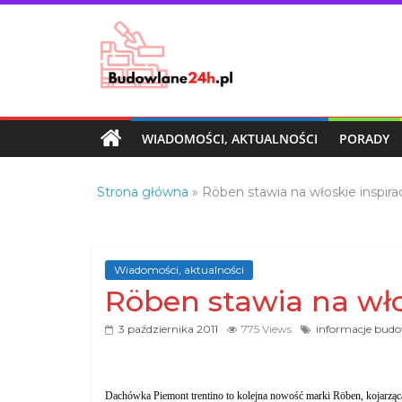
Skip
to
content
Budowlane24h.pl
–
portal
WIADOMOŚCI, AKTUALNOŚCI
PORADY
budowlany
Porady
Strona główna
»
Röben stawia na włoskie inspira
oraz
oferty
z
branży
Wiadomości, aktualności
budowlanej
Röben stawia na wło
3 października 2011
775 Views
informacje bud
Dachówka Piemont trentino to kolejna nowość marki Röben, kojarząca s