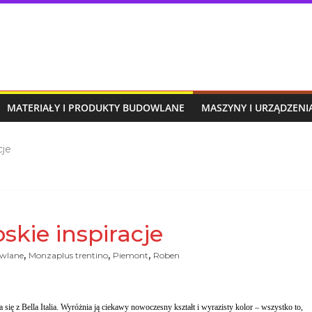
MATERIAŁY I PRODUKTY BUDOWLANE
MASZYNY I URZĄDZEN
cje
skie inspiracje
,
,
,
owlane
Monzaplus trentino
Piemont
Roben
ię z Bella Italia. Wyróżnia ją ciekawy nowoczesny kształt i wyrazisty kolor – wszystko to,