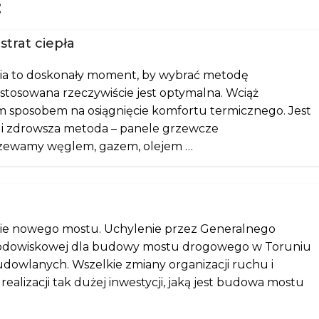
:
trat ciepła
a to doskonały moment, by wybrać metodę
stosowana rzeczywiście jest optymalna. Wciąż
ym sposobem na osiągnięcie komfortu termicznego. Jest
ni i zdrowsza metoda – panele grzewcze
rzewamy węglem, gazem, olejem …
owie nowego mostu. Uchylenie przez Generalnego
środowiskowej dla budowy mostu drogowego w Toruniu
owlanych. Wszelkie zmiany organizacji ruchu i
ealizacji tak dużej inwestycji, jaką jest budowa mostu