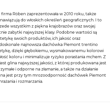
 firma Röben zaprezentowała w 2010 roku, także
awiązują do włoskich określeń geograficznych. I to
zede wszystkim z piękna krajobrazów oraz swojej
ecnie zabytki najwyższej klasy. Podobne wartości są
stetykę swoich produktów, ich jakość oraz
ę doskonale najnowsza dachówka Piemont trentino
etykę, dzięki głębokiemu, wysmakowanemu kolorowi
ść koloru i minimalizuje ryzyko porastania mchem. Z
st glina najwyższej jakości, z której produkowana jest
zymałe i odporne na złamanie, a także na działanie
otna jest przy tym mrozoodporność dachówek Piemont
mrażania i rozmarzania.