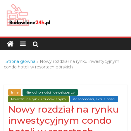
Skip
to
content
Budowlane24h.pl
–
portal
budowlany
Porady
Strona główna
»
Nowy rozdział na rynku inwestycyjnym
oraz
condo hoteli w resortach górskich
oferty
z
branży
Inne
Nieruchomości i deweloperzy
budowlanej
Nowości na rynku budowlanym
Wiadomości, aktualności
Nowy rozdział na rynku
inwestycyjnym condo