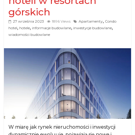
hoteli w resortach
górskich
,
27 września 2023
1896 Views
Apartamenty
Condo
,
,
,
,
hotel
hotele
informacje budowlane
inwestycje budowlane
wiadomości budowlane
W miarę jak rynek nieruchomości i inwestycji
dynamicznie ewoluuje, pojawiają się nowe i