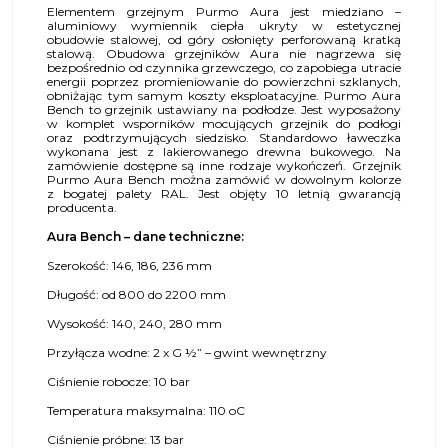
Elementem grzejnym Purmo Aura jest miedziano –
aluminiowy wymiennik ciepła ukryty w estetycznej
obudowie stalowej, od góry osłonięty perforowaną kratką
stalową. Obudowa grzejników Aura nie nagrzewa się
bezpośrednio od czynnika grzewczego, co zapobiega utracie
energii poprzez promieniowanie do powierzchni szklanych,
obniżając tym samym koszty eksploatacyjne. Purmo Aura
Bench to grzejnik ustawiany na podłodze. Jest wyposażony
w komplet wsporników mocujących grzejnik do podłogi
oraz podtrzymujących siedzisko. Standardowo ławeczka
wykonana jest z lakierowanego drewna bukowego. Na
zamówienie dostępne są inne rodzaje wykończeń. Grzejnik
Purmo Aura Bench można zamówić w dowolnym kolorze
z bogatej palety RAL. Jest objęty 10 letnią gwarancją
producenta.
Aura Bench – dane techniczne:
Szerokość: 146, 186, 236 mm
Długość: od 800 do 2200 mm
Wysokość: 140, 240, 280 mm
Przyłącza wodne: 2 x G ½” – gwint wewnętrzny
Ciśnienie robocze: 10 bar
Temperatura maksymalna: 110 oC
Ciśnienie próbne: 13 bar