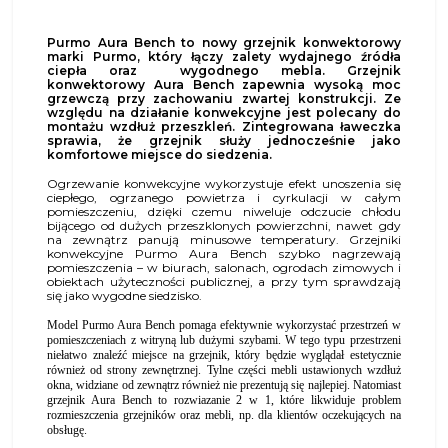
Purmo Aura Bench to nowy grzejnik konwektorowy
marki Purmo, który łączy zalety wydajnego źródła
ciepła oraz
wygodnego mebla. Grzejnik
konwektorowy Aura Bench zapewnia wysoką moc
grzewczą przy zachowaniu zwartej konstrukcji. Ze
względu na działanie konwekcyjne jest polecany do
montażu wzdłuż przeszkleń. Zintegrowana ławeczka
sprawia, że grzejnik służy jednocześnie jako
komfortowe miejsce do siedzenia.
Ogrzewanie konwekcyjne wykorzystuje efekt unoszenia się
ciepłego, ogrzanego powietrza i cyrkulacji w całym
pomieszczeniu, dzięki czemu niweluje odczucie chłodu
bijącego od dużych przeszklonych powierzchni, nawet gdy
na zewnątrz panują minusowe temperatury. Grzejniki
konwekcyjne Purmo Aura Bench szybko nagrzewają
pomieszczenia – w biurach, salonach, ogrodach zimowych i
obiektach użyteczności publicznej, a przy tym sprawdzają
się jako wygodne siedzisko.
Model Purmo Aura Bench pomaga efektywnie wykorzystać przestrzeń w
pomieszczeniach z witryną lub dużymi szybami. W tego typu przestrzeni
niełatwo znaleźć miejsce na grzejnik, który będzie wyglądał estetycznie
również od strony
zewnętrznej
.
Tylne
części mebli
ustawionych wzdłuż
okna, widziane od zewnątrz również nie prezentują się najlepiej
.
Natomiast
grzejnik Aura Bench to rozwiazanie 2 w 1, które likwiduje
problem
rozmieszczenia grzejników
oraz
mebli, np
.
dla klientów oczekujących na
obsługę.