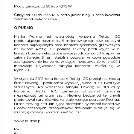
Moc grzewcza: od 506 do 4275 W
Ceny:
od 150 do 2955 PLN netto (kolor biały) + cena ławeczki
zależnie od wykończenia
O PURMO
Marka Purmo jest własnością koncernu Rettig ICC
produkującego rocznie ok. 9 milionów grzejników, co czyni
koncern największym producentem systemów grzewczych
na świecie. Rettig ICC posiada zakłady produkcyjne w 15
krajach Europy i eksportuje swoje produkty do 50 krajów na
całym świecie. Silna i stabilna pozycja rynkowa powoduje
zaangażowanie koncernu w ciągłe inwestowanie w jakość i
innowacje. Największa fabryka koncernu mieści się w
Rybniku.
W styczniu 2012 roku koncern Rettig ICC przejął niemiecką
firmę Hewing – producenta wysokiej jakości rur z tworzyw
sztucznych. Po włączeniu fabryki Hewing w struktury
koncernu, Rettig ICC zamierza utrzymać znaczną
niezależność tej organizacji. Hewing będzie od tej chwili
produkował rury również na stale rosnące potrzeby Rettiga.
Firma Hewing zatrudniająca profesjonalny zespół ekspertów
i doświadczonych pracowników doskonale wpisuje się w
strategię rozwoju koncernu Rettig ICC.
www.purmo.pl
PR
AF