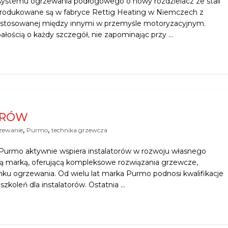
ystemu ogrzewania podłogowego o nowy rozdzielacz ze stali
rodukowane są w fabryce Rettig Heating w Niemczech z
, stosowanej między innymi w przemyśle motoryzacyjnym.
łością o każdy szczegół, nie zapominając przy …
ORÓW
,
,
zewanie
Purmo
technika grzewcza
 Purmo aktywnie wspiera instalatorów w rozwoju własnego
ilną marką, oferującą kompleksowe rozwiązania grzewcze,
ku ogrzewania. Od wielu lat marka Purmo podnosi kwalifikacje
zkoleń dla instalatorów. Ostatnia …