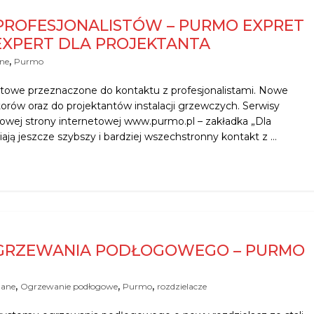
PROFESJONALISTÓW – PURMO EXPRET
EXPERT DLA PROJEKTANTA
,
ne
Purmo
towe przeznaczone do kontaktu z profesjonalistami. Nowe
orów oraz do projektantów instalacji grzewczych. Serwisy
wej strony internetowej www.purmo.pl – zakładka „Dla
iają jeszcze szybszy i bardziej wszechstronny kontakt z …
GRZEWANIA PODŁOGOWEGO – PURMO
,
,
,
lane
Ogrzewanie podłogowe
Purmo
rozdzielacze