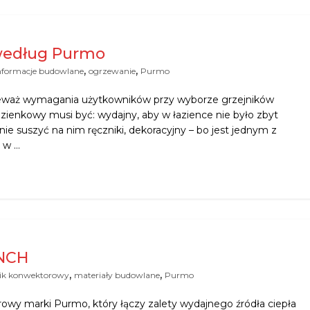
 według Purmo
,
,
nformacje budowlane
ogrzewanie
Purmo
nieważ wymagania użytkowników przy wyborze grzejników
zienkowy musi być: wydajny, aby w łazience nie było zbyt
e suszyć na nim ręczniki, dekoracyjny – bo jest jednym z
 w …
NCH
,
,
nik konwektorowy
materiały budowlane
Purmo
wy marki Purmo, który łączy zalety wydajnego źródła ciepła