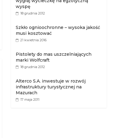
wygraj wycieczkę na egzotyczną
wyspę
18 grudnia 2012
Szkło ognioochronne – wysoka jakość
musi kosztować
21 kwietnia 2016
Pistolety do mas uszczelniających
marki Wolfcraft
18 grudnia 2012
Alterco S.A. inwestuje w rozwój
infrastruktury turystycznej na
Mazurach
17 maja 2011