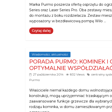
Marka Purmo poszerza ofertę osprzętu do ogr
Series oraz Laser Series Pro. Oba zestawy mi
do montażu z boku rozdzielacza. Zestaw miesza
wyposażony w bezdławicową pompę Wilo …
Czytaj dalej
Wiadomości, aktualności
PORADA PURMO: KOMINEK I
OPTYMALNIE WSPÓŁDZIAŁA
27 października 2014
832 Views
centralny sys
Purmo
Właściciele niemal każdego domu wolnostojące
konstrukcji, mogą uprzyjemniać trzaskającym o
zaawansowane funkcje grzewcze dla wybranych
rodzaju kominka, w domu zamieszkiwanym przez