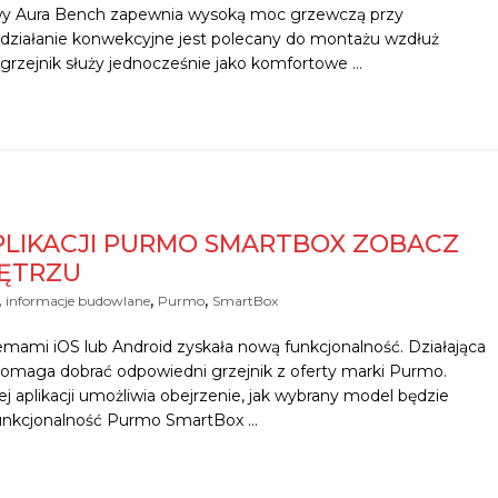
wy Aura Bench zapewnia wysoką moc grzewczą przy
 działanie konwekcyjne jest polecany do montażu wzdłuż
 grzejnik służy jednocześnie jako komfortowe …
LIKACJI PURMO SMARTBOX ZOBACZ
ĘTRZU
,
,
,
informacje budowlane
Purmo
SmartBox
mami iOS lub Android zyskała nową funkcjonalność. Działająca
omaga dobrać odpowiedni grzejnik z oferty marki Purmo.
 aplikacji umożliwia obejrzenie, jak wybrany model będzie
unkcjonalność Purmo SmartBox …