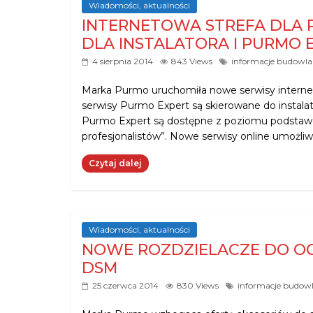
Wiadomości, aktualności
INTERNETOWA STREFA DLA 
DLA INSTALATORA I PURMO 
4 sierpnia 2014
843 Views
informacje budowla
Marka Purmo uruchomiła nowe serwisy interne
serwisy Purmo Expert są skierowane do instalat
Purmo Expert są dostępne z poziomu podstawo
profesjonalistów”. Nowe serwisy online umożliw
Czytaj dalej
Wiadomości, aktualności
NOWE ROZDZIELACZE DO O
DSM
25 czerwca 2014
830 Views
informacje budow