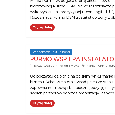
Marka Purmo wzbogaca ofertę akcesoriów do s
nierdzewnej Purmo DSM. Nowe rozdzielacze p
wykorzystaniem precyzyjnej technologii „IHU”
Rozdzielacz Purmo DSM został stworzony z dba
Czytaj dalej
Wiadomości, aktualności
PURMO WSPIERA INSTALAT
,
16 czerwca 2014
986 Views
Marka Purmo
ogr
Od początku działania na polskim rynku marka
biznesu. Ścisła wieloletnia współpraca ze stab
zapewnia im mocną i bezpieczną pozycję na ryn
swoich partnerów poprzez organizację licznych s
Czytaj dalej