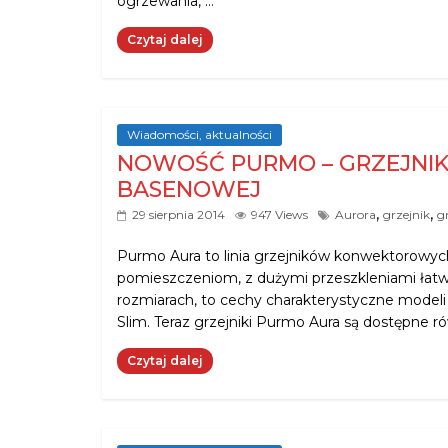
ogrzewania, …
Czytaj dalej
Wiadomości, aktualności
NOWOŚĆ PURMO – GRZEJNI
BASENOWEJ
,
,
29 sierpnia 2014
947 Views
Aurora
grzejnik
g
Purmo Aura to linia grzejników konwektorowych
pomieszczeniom, z dużymi przeszkleniami łatwo
rozmiarach, to cechy charakterystyczne modeli
Slim. Teraz grzejniki Purmo Aura są dostępne ró
Czytaj dalej