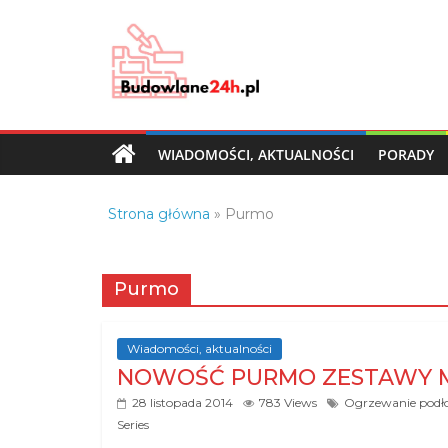
Skip
to
content
Budowlane24h.pl
–
portal
WIADOMOŚCI, AKTUALNOŚCI
PORADY
budowlany
Porady
Strona główna
»
Purmo
oraz
oferty
z
Purmo
branży
budowlanej
Wiadomości, aktualności
NOWOŚĆ PURMO ZESTAWY MI
28 listopada 2014
783 Views
Ogrzewanie pod
Series