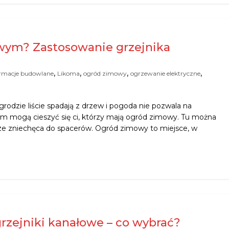
wym? Zastosowanie grzejnika
,
,
,
,
ormacje budowlane
Likoma
ogród zimowy
ogrzewanie elektryczne
grodzie liście spadają z drzew i pogoda nie pozwala na
m mogą cieszyć się ci, którzy mają ogród zimowy. Tu można
ze zniechęca do spacerów. Ogród zimowy to miejsce, w
zejniki kanałowe – co wybrać?