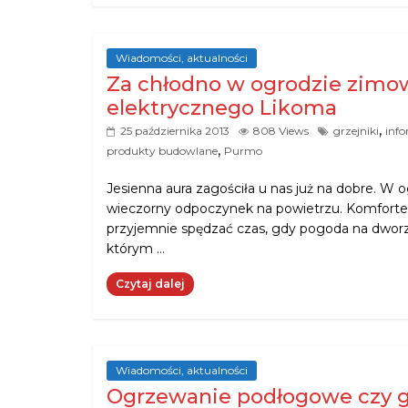
Wiadomości, aktualności
Za chłodno w ogrodzie zimo
elektrycznego Likoma
,
25 października 2013
808 Views
grzejniki
inf
,
produkty budowlane
Purmo
Jesienna aura zagościła u nas już na dobre. W o
wieczorny odpoczynek na powietrzu. Komforte
przyjemnie spędzać czas, gdy pogoda na dwor
którym …
Czytaj dalej
Wiadomości, aktualności
Ogrzewanie podłogowe czy gr