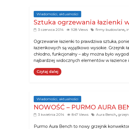
Wiadomości, aktualności
Sztuka ogrzewania łazienki
,
3 czerwca 2014
928 Views
firmy budowlane
i
Ogrzewanie łazienki to prawdziwa sztuka, po
łazienkowych są wyjątkowo wysokie. Grzejnik ła
chłodno, funkcjonalny – aby można było wygodni
najbardziej widocznych elementów w łazience i
Czytaj dalej
Wiadomości, aktualności
NOWOŚĆ – PURMO AURA BE
,
3 kwietnia 2014
847 Views
Aura Bench
grzej
Purmo Aura Bench to nowy grzejnik konwektoro