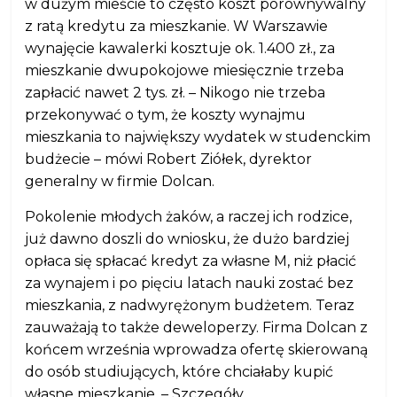
w dużym mieście to często koszt porównywalny
z ratą kredytu za mieszkanie. W Warszawie
wynajęcie kawalerki kosztuje ok. 1.400 zł., za
mieszkanie dwupokojowe miesięcznie trzeba
zapłacić nawet 2 tys. zł. – Nikogo nie trzeba
przekonywać o tym, że koszty wynajmu
mieszkania to największy wydatek w studenckim
budżecie – mówi Robert Ziółek, dyrektor
generalny w firmie Dolcan.
Pokolenie młodych żaków, a raczej ich rodzice,
już dawno doszli do wniosku, że dużo bardziej
opłaca się spłacać kredyt za własne M, niż płacić
za wynajem i po pięciu latach nauki zostać bez
mieszkania, z nadwyrężonym budżetem. Teraz
zauważają to także deweloperzy. Firma Dolcan z
końcem września wprowadza ofertę skierowaną
do osób studiujących, które chciałaby kupić
własne mieszkanie. – Szczegóły