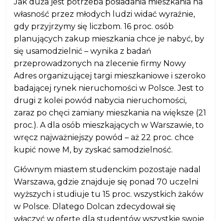
Jak duża jest potrzeba posiadania mieszkania na
własność przez młodych ludzi widać wyraźnie,
gdy przyjrzymy się liczbom. 16 proc. osób
planujących zakup mieszkania chce je nabyć, by
się usamodzielnić – wynika z badań
przeprowadzonych na zlecenie firmy Nowy
Adres organizującej targi mieszkaniowe i szeroko
badającej rynek nieruchomości w Polsce. Jest to
drugi z kolei powód nabycia nieruchomości,
zaraz po chęci zamiany mieszkania na większe (21
proc.). A dla osób mieszkających w Warszawie, to
wręcz najważniejszy powód – aż 22 proc. chce
kupić nowe M, by zyskać samodzielność.
Głównym miastem studenckim pozostaje nadal
Warszawa, gdzie znajduje się ponad 70 uczelni
wyższych i studiuje tu 15 proc. wszystkich żaków
w Polsce. Dlatego Dolcan zdecydował się
włączyć w ofertę dla studentów wszystkie swoje