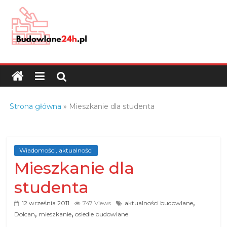
Skip
to
content
Budowlane24h.pl
–
portal
budowlany
Porady
Strona główna
»
Mieszkanie dla studenta
oraz
oferty
z
branży
Wiadomości, aktualności
Mieszkanie dla
budowlanej
studenta
,
12 września 2011
747 Views
aktualności budowlane
,
,
Dolcan
mieszkanie
osiedle budowlane