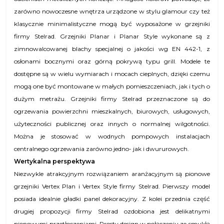
zarówno nowoczesne wnętrza urządzone w stylu glamour czy też
klasycznie minimalistyczne mogą być wyposażone w grzejniki
firmy Stelrad. Grzejniki Planar i Planar Style wykonane są z
zimnowalcowanej blachy specjalnej o jakości wg EN 442-1, z
osłonami bocznymi oraz górną pokrywą typu grill. Modele te
dostępne są w wielu wymiarach i mocach cieplnych, dzięki czemu
mogą one być montowane w małych pomieszczeniach, jak i tych o
dużym metrażu. Grzejniki firmy Stelrad przeznaczone są do
ogrzewania powierzchni mieszkalnych, biurowych, usługowych,
użyteczności publicznej oraz innych o normalnej wilgotności.
Można je stosować w wodnych pompowych instalacjach
centralnego ogrzewania zarówno jedno- jak i dwururowych.
Wertykalna perspektywa
N
iezwykle atrakcyjnym rozwiązaniem aranżacyjnym są pionowe
grzejniki Vertex Plan i Vertex Style firmy Stelrad. Pierwszy model
posiada idealnie gładki panel dekoracyjny. Z kolei przednia część
drugiej propozycji firmy Stelrad ozdobiona jest delikatnymi
pionowymi przetłoczeniami. Prosty design w połączeniu ze smukłą