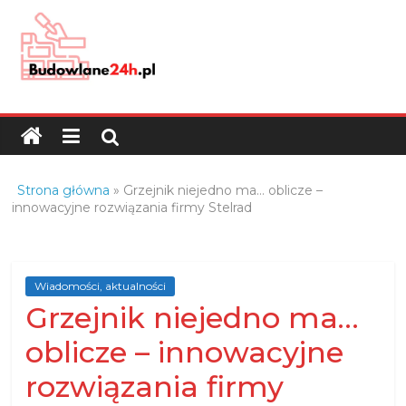
Skip
to
content
Budowlane24h.pl
–
portal
budowlany
Porady
Strona główna
»
Grzejnik niejedno ma… oblicze –
oraz
innowacyjne rozwiązania firmy Stelrad
oferty
z
branży
Wiadomości, aktualności
budowlanej
Grzejnik niejedno ma…
oblicze – innowacyjne
rozwiązania firmy