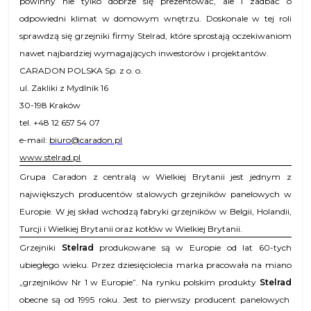
powinny nie tylko dobrze się prezentować, ale i zadbać o
odpowiedni klimat w domowym wnętrzu. Doskonale w tej roli
sprawdzą się grzejniki firmy Stelrad, które sprostają oczekiwaniom
nawet najbardziej wymagających inwestorów i projektantów.
CARADON POLSKA Sp. z o. o.
ul. Zakliki z Mydlnik 16
30-198 Kraków
tel. +48 12 657 54 07
e-mail:
biuro@caradon.pl
www.stelrad.pl
Grupa Caradon z centralą w Wielkiej Brytanii jest jednym z
największych producentów stalowych grzejników panelowych w
Europie. W jej skład wchodzą fabryki grzejników w Belgii, Holandii,
Turcji i Wielkiej Brytanii oraz kotłów w Wielkiej Brytanii.
Grzejniki
Stelrad
produkowane są w Europie od lat 60-tych
ubiegłego wieku. Przez dziesięciolecia marka pracowała na miano
„grzejników Nr 1 w Europie”. Na rynku polskim produkty
Stelrad
obecne są od 1995 roku. Jest to pierwszy producent panelowych