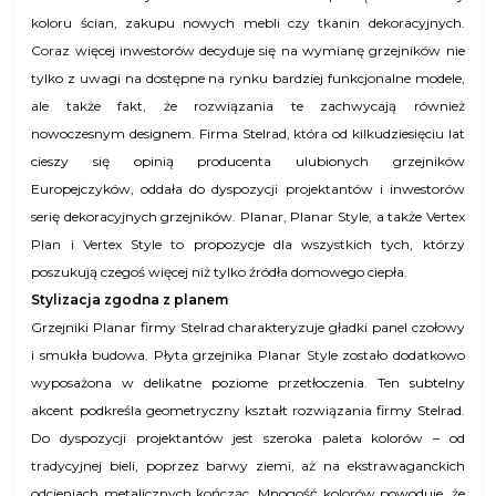
koloru ścian, zakupu nowych mebli czy tkanin dekoracyjnych.
Coraz więcej inwestorów decyduje się na wymianę grzejników nie
tylko z uwagi na dostępne na rynku bardziej funkcjonalne modele,
ale także fakt, że rozwiązania te zachwycają również
nowoczesnym designem. Firma Stelrad, która od kilkudziesięciu lat
cieszy się opinią producenta ulubionych grzejników
Europejczyków, oddała do dyspozycji projektantów i inwestorów
serię dekoracyjnych grzejników. Planar, Planar Style, a także Vertex
Plan i Vertex Style to propozycje dla wszystkich tych, którzy
poszukują czegoś więcej niż tylko źródła domowego ciepła.
Stylizacja zgodna z planem
G
rzejniki Planar firmy Stelrad charakteryzuje gładki panel czołowy
i smukła budowa. Płyta grzejnika Planar Style zostało dodatkowo
wyposażona w delikatne poziome przetłoczenia. Ten subtelny
akcent podkreśla geometryczny kształt rozwiązania firmy Stelrad.
Do dyspozycji projektantów jest szeroka paleta kolorów – od
tradycyjnej bieli, poprzez barwy ziemi, aż na ekstrawaganckich
odcieniach metalicznych kończąc. Mnogość kolorów powoduje, że