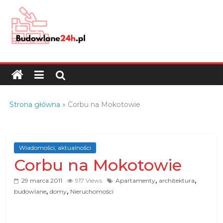
Skip
to
content
Budowlane24h.pl
–
portal
budowlany
Porady
Strona główna
»
Corbu na Mokotowie
oraz
oferty
z
branży
Wiadomości, aktualności
Corbu na Mokotowie
budowlanej
,
,
29 marca 2011
917 Views
Apartamenty
architektura
,
,
budowlane
domy
Nieruchomości