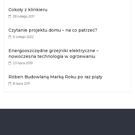
Cokoły z klinkieru
28 lutego 2011
Czytanie projektu domu – na co patrzeć?
6 lutego 2022
Energooszczędne grzejniki elektryczne –
nowoczesna technologia w ogrzewaniu
23 lipca 2019
Röben Budowlaną Marką Roku po raz piąty
8 lipca 2011