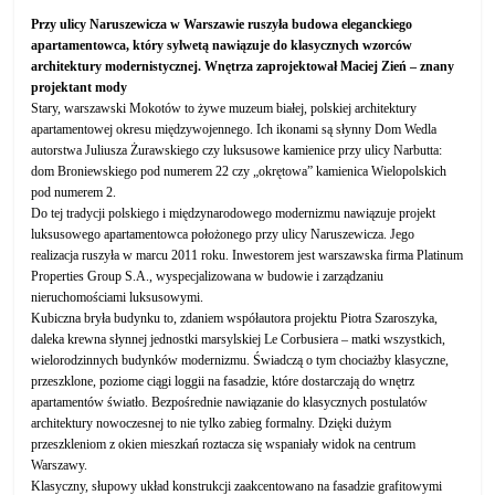
Przy ulicy Naruszewicza w Warszawie ruszyła budowa eleganckiego
apartamentowca, który sylwetą nawiązuje do klasycznych wzorców
architektury modernistycznej. Wnętrza zaprojektował Maciej Zień – znany
projektant mody
Stary, warszawski Mokotów to żywe muzeum białej, polskiej architektury
apartamentowej okresu międzywojennego. Ich ikonami są słynny Dom Wedla
autorstwa Juliusza Żurawskiego czy luksusowe kamienice przy ulicy Narbutta:
dom Broniewskiego pod numerem 22 czy „okrętowa” kamienica Wielopolskich
pod numerem 2.
Do tej tradycji polskiego i międzynarodowego modernizmu nawiązuje projekt
luksusowego apartamentowca położonego przy ulicy Naruszewicza. Jego
realizacja ruszyła w marcu 2011 roku. Inwestorem jest warszawska firma Platinum
Properties Group S.A., wyspecjalizowana w budowie i zarządzaniu
nieruchomościami luksusowymi.
Kubiczna bryła budynku to, zdaniem współautora projektu Piotra Szaroszyka,
daleka krewna słynnej jednostki marsylskiej Le Corbusiera – matki wszystkich,
wielorodzinnych budynków modernizmu. Świadczą o tym chociażby klasyczne,
przeszklone, poziome ciągi loggii na fasadzie, które dostarczają do wnętrz
apartamentów światło. Bezpośrednie nawiązanie do klasycznych postulatów
architektury nowoczesnej to nie tylko zabieg formalny. Dzięki dużym
przeszkleniom z okien mieszkań roztacza się wspaniały widok na centrum
Warszawy.
Klasyczny, słupowy układ konstrukcji zaakcentowano na fasadzie grafitowymi