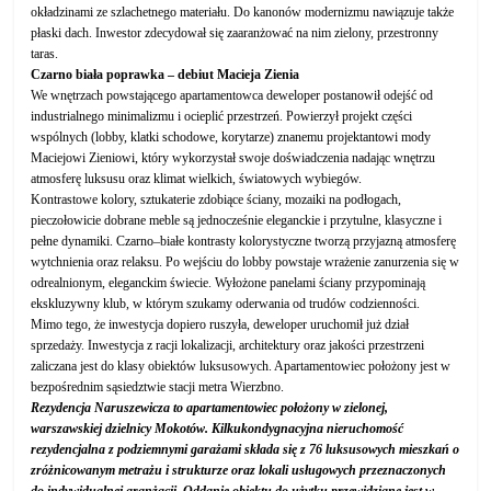
okładzinami ze szlachetnego materiału. Do kanonów modernizmu nawiązuje także
płaski dach. Inwestor zdecydował się zaaranżować na nim zielony, przestronny
taras.
Czarno biała poprawka – debiut Macieja Zienia
We wnętrzach powstającego apartamentowca deweloper postanowił odejść od
industrialnego minimalizmu i ocieplić przestrzeń. Powierzył projekt części
wspólnych (lobby, klatki schodowe, korytarze) znanemu projektantowi mody
Maciejowi Zieniowi, który wykorzystał swoje doświadczenia nadając wnętrzu
atmosferę luksusu oraz klimat wielkich, światowych wybiegów.
Kontrastowe kolory, sztukaterie zdobiące ściany, mozaiki na podłogach,
pieczołowicie dobrane meble są jednocześnie eleganckie i przytulne, klasyczne i
pełne dynamiki. Czarno–białe kontrasty kolorystyczne tworzą przyjazną atmosferę
wytchnienia oraz relaksu. Po wejściu do lobby powstaje wrażenie zanurzenia się w
odrealnionym, eleganckim świecie. Wyłożone panelami ściany przypominają
ekskluzywny klub, w którym szukamy oderwania od trudów codzienności.
Mimo tego, że inwestycja dopiero ruszyła, deweloper uruchomił już dział
sprzedaży. Inwestycja z racji lokalizacji, architektury oraz jakości przestrzeni
zaliczana jest do klasy obiektów luksusowych. Apartamentowiec położony jest w
bezpośrednim sąsiedztwie stacji metra Wierzbno.
Rezydencja Naruszewicza to apartamentowiec położony w zielonej,
warszawskiej dzielnicy Mokotów. Kilkukondygnacyjna nieruchomość
rezydencjalna z podziemnymi garażami składa się z 76 luksusowych mieszkań o
zróżnicowanym metrażu i strukturze oraz lokali usługowych przeznaczonych