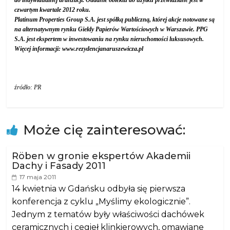
do indywidualnej aranżacji. Oddanie obiektu do użytku przewidziane jest w
czwartym kwartale 2012 roku.
Platinum Properties Group S.A. jest spółką publiczną, której akcje notowane są
na alternatywnym rynku Giełdy Papierów Wartościowych w Warszawie. PPG
S.A. jest ekspertem w inwestowaniu na rynku nieruchomości luksusowych.
Więcej informacji: www.rezydencjanaruszewicza.pl
źródło: PR
Może cię zainteresować:
Röben w gronie ekspertów Akademii
Dachy i Fasady 2011
17 maja 2011
14 kwietnia w Gdańsku odbyła się pierwsza
konferencja z cyklu „Myślimy ekologicznie”.
Jednym z tematów były właściwości dachówek
ceramicznych i cegieł klinkierowych, omawiane