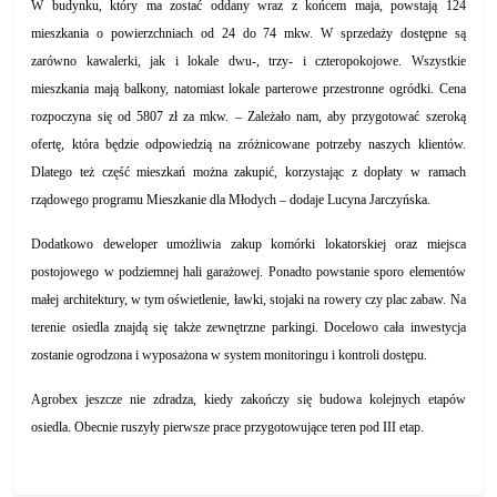
W budynku, który ma zostać oddany wraz z końcem maja, powstają 124
mieszkania o powierzchniach od 24 do 74 mkw. W sprzedaży dostępne są
zarówno kawalerki, jak i lokale dwu-, trzy- i czteropokojowe. Wszystkie
mieszkania mają balkony, natomiast lokale parterowe przestronne ogródki. Cena
rozpoczyna się od 5807 zł za mkw. – Zależało nam, aby przygotować szeroką
ofertę, która będzie odpowiedzią na zróżnicowane potrzeby naszych klientów.
Dlatego też część mieszkań można zakupić, korzystając z dopłaty w ramach
rządowego programu Mieszkanie dla Młodych – dodaje Lucyna Jarczyńska.
Dodatkowo deweloper umożliwia zakup komórki lokatorskiej oraz miejsca
postojowego w podziemnej hali garażowej. Ponadto powstanie sporo elementów
małej architektury, w tym oświetlenie, ławki, stojaki na rowery czy plac zabaw. Na
terenie osiedla znajdą się także zewnętrzne parkingi. Docelowo cała inwestycja
zostanie ogrodzona i wyposażona w system monitoringu i kontroli dostępu.
Agrobex jeszcze nie zdradza, kiedy zakończy się budowa kolejnych etapów
osiedla. Obecnie ruszyły pierwsze prace przygotowujące teren pod III etap.