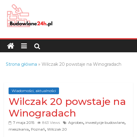
Skip
to
content
Budowlane24h.pl
–
portal
budowlany
Porady
Strona główna
»
Wilczak 20 powstaje na Winogradach
oraz
oferty
z
branży
Wiadomości, aktualności
Wilczak 20 powstaje na
budowlanej
Winogradach
,
,
7 maja 2015
863 Views
Agrobex
inwestycje budowlane
,
,
mieszkania
Poznań
Wilczak 20