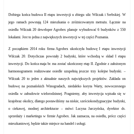
Dobiega końca budowa II etapu inwestycji u zbiegu ulic Wilczak i Serbskiej. W
jego ramach powstają 124 mieszkania o zróżnicowanym metrażu. Łącznie na
osiedlu Wilczak 20 deweloper Agrobex planuje wybudować 6 budynków z 550
lokalami. Jest to jedna z największych inwestycji w tej części Poznania.
Z początkiem 2014 roku firma Agrobex ukończyła budowę I etapu inwestycji
Wilczak 20. Dotychczas powstały 2 budynki, które wchodzą w skład I etapu
inwestycji. Do końca maja br. ma zostać ukończony etap II. Zgodnie z założonym
harmonogramem realizowane osiedle uzupełnią jeszcze trzy kolejne budynki. –
Wilczak 20 to jeden z aktualnie naszych największych projektów. Zakłada on
budowę na poznańskich Winogradach, niedaleko koryta Warty, nowoczesnego
osiedla w zabudowie wielorodzinnej. Pragniemy, aby inwestycja wpisała się w
krajobraz okolicy, dlatego postawiliśmy na niskie, sześciokondygnacyjne budynki,
o ciekawej, modnej architekturze – mówi Lucyna Jarczyńska, dyrektor ds.
sprzedaży i marketingu w firmie Agrobex. Jak zaznacza, na osiedlu, prócz części
mieszkaniowej, będzie także miejsce na handel i usługi.