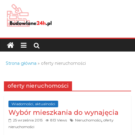
Skip
to
content
Budowlane24h.pl
–
portal
budowlany
Porady
Strona główna
»
oferty nieruchomości
oraz
oferty
z
oferty nieruchomości
branży
budowlanej
Wiadomości, aktualności
Wybór mieszkania do wynajęcia
,
25 września 2015
813 Views
Nieruchomości
oferty
nieruchomości