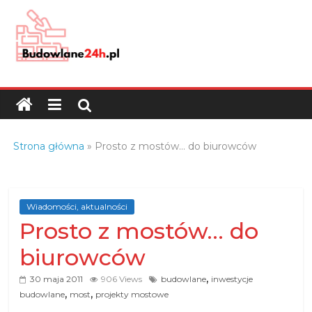
Skip
to
content
Budowlane24h.pl
–
portal
budowlany
Porady
Strona główna
»
Prosto z mostów… do biurowców
oraz
oferty
z
branży
Wiadomości, aktualności
Prosto z mostów… do
budowlanej
biurowców
,
30 maja 2011
906 Views
budowlane
inwestycje
,
,
budowlane
most
projekty mostowe