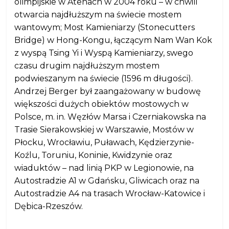
olimpijskie w Atenach w 2004 roku – w chwili
otwarcia najdłuższym na świecie mostem
wantowym; Most Kamieniarzy (Stonecutters
Bridge) w Hong-Kongu, łączącym Nam Wan Kok
z wyspą Tsing Yi i Wyspą Kamieniarzy, swego
czasu drugim najdłuższym mostem
podwieszanym na świecie (1596 m długości).
Andrzej Berger był zaangażowany w budowę
większości dużych obiektów mostowych w
Polsce, m. in. Węzłów Marsa i Czerniakowska na
Trasie Sierakowskiej w Warszawie, Mostów w
Płocku, Wrocławiu, Puławach, Kędzierzynie-
Koźlu, Toruniu, Koninie, Kwidzynie oraz
wiaduktów – nad linią PKP w Legionowie, na
Autostradzie A1 w Gdańsku, Gliwicach oraz na
Autostradzie A4 na trasach Wrocław-Katowice i
Dębica-Rzeszów.