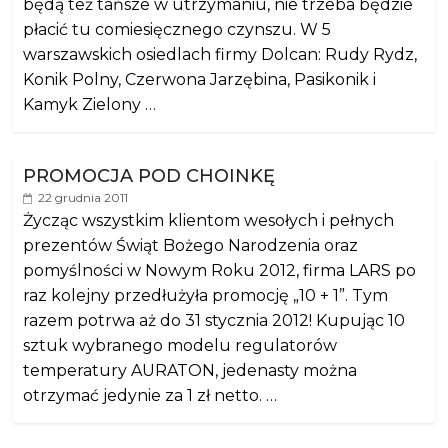
będą też tańsze w utrzymaniu, nie trzeba będzie
płacić tu comiesięcznego czynszu. W 5
warszawskich osiedlach firmy Dolcan: Rudy Rydz,
Konik Polny, Czerwona Jarzębina, Pasikonik i
Kamyk Zielony …
PROMOCJA POD CHOINKĘ
22 grudnia 2011
Życząc wszystkim klientom wesołych i pełnych
prezentów Świąt Bożego Narodzenia oraz
pomyślności w Nowym Roku 2012, firma LARS po
raz kolejny przedłużyła promocję „10 + 1”. Tym
razem potrwa aż do 31 stycznia 2012! Kupując 10
sztuk wybranego modelu regulatorów
temperatury AURATON, jedenasty można
otrzymać jedynie za 1 zł netto. …