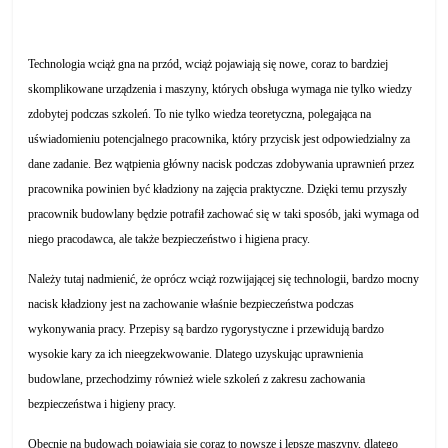
Technologia wciąż gna na przód, wciąż pojawiają się nowe, coraz to bardziej
skomplikowane urządzenia i maszyny, których obsługa wymaga nie tylko wiedzy
zdobytej podczas szkoleń. To nie tylko wiedza teoretyczna, polegająca na
uświadomieniu potencjalnego pracownika, który przycisk jest odpowiedzialny za
dane zadanie. Bez wątpienia główny nacisk podczas zdobywania uprawnień przez
pracownika powinien być kładziony na zajęcia praktyczne. Dzięki temu przyszły
pracownik budowlany będzie potrafił zachować się w taki sposób, jaki wymaga od
niego pracodawca, ale także bezpieczeństwo i higiena pracy.
Należy tutaj nadmienić, że oprócz wciąż rozwijającej się technologii, bardzo mocny
nacisk kładziony jest na zachowanie właśnie bezpieczeństwa podczas
wykonywania pracy. Przepisy są bardzo rygorystyczne i przewidują bardzo
wysokie kary za ich nieegzekwowanie. Dlatego uzyskując uprawnienia
budowlane, przechodzimy również wiele szkoleń z zakresu zachowania
bezpieczeństwa i higieny pracy.
Obecnie na budowach pojawiają się coraz to nowsze i lepsze maszyny, dlatego