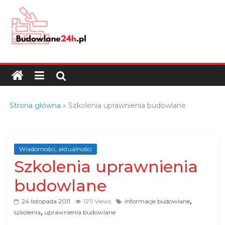
Skip
to
content
Budowlane24h.pl
–
portal
budowlany
Porady
Strona główna
»
Szkolenia uprawnienia budowlane
oraz
oferty
z
branży
Wiadomości, aktualności
Szkolenia uprawnienia
budowlanej
budowlane
,
24 listopada 2011
1211 Views
informacje budowlane
,
szkolenia
uprawnienia budowlane