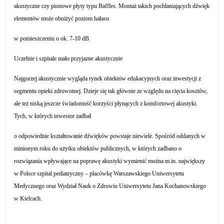
akustyczne czy pionowe płyty typu Baffles. Montaż takich pochłaniających dźwięk
elementów może obniżyć poziom hałasu
w pomieszczeniu o ok. 7-10 dB.
Uczelnie i szpitale mało przyjazne akustycznie
Najgorzej akustycznie wygląda rynek obiektów edukacyjnych oraz inwestycji z
segmentu opieki zdrowotnej. Dzieje się tak głównie ze względu na cięcia kosztów,
ale też niską jeszcze świadomość korzyści płynących z komfortowej akustyki.
Tych, w których inwestor zadbał
o odpowiednie kształtowanie dźwięków powstaje niewiele. Spośród oddanych w
minionym roku do użytku obiektów publicznych, w których zadbano o
rozwiązania wpływające na poprawę akustyki wymienić można m.in. największy
w Polsce szpital pediatryczny – placówkę Warszawskiego Uniwersytetu
Medycznego oraz Wydział Nauk o Zdrowiu Uniwersytetu Jana Kochanowskiego
w Kielcach.