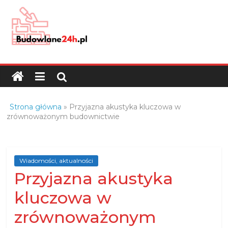
Skip
to
content
Budowlane24h.pl
–
portal
budowlany
Porady
Strona główna
»
Przyjazna akustyka kluczowa w
oraz
zrównoważonym budownictwie
oferty
z
branży
Wiadomości, aktualności
budowlanej
Przyjazna akustyka
kluczowa w
zrównoważonym