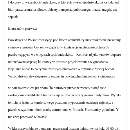
I dotyczy to wszystkich budynków, w których występują duże skupiska ludzi od
biur, przez centra handlowe, obiekty transportu publicznego, muzea, urzędy, czy
szpitale.
Biura znów pierwsze
Powstające w Polsce inwestycje pod kątem architektury niejednokrotnie prezentują
światowy poziom. Gorzej wygląda to w kontekście użyteczności dla osób
przebywających we wnętrzach tych budynków. – Komfort użytkowników dopiero
od niedawna staje się kluczowy w procesie projektowania i wyposażania.
Najsilniej widać to na rynku inwestycji biurowych – przyznaje Maciej Kiepal.
Wśród dużych deweloperów z segmentu powierzchni biurowych świadomość
w tym zakresie jest już spora. To biurowce pierwsze zaczęły starać się o
ekologiczne certyfikaty. Dziś przodują w dbaniu o przyjazność budynków. Wynika
to m.in. z faktu, iż komfortowego poziomu wyposażenia oczekują najemcy, a
przede wszystkim młode osoby zatrudnione w firmach. Pracownicy pokolenia Y
nie chcą pracować w hałasie.
W klasycznym biurze o otwartej przestrzeni poziom hałasu wynosi ok. 60-65 dB.