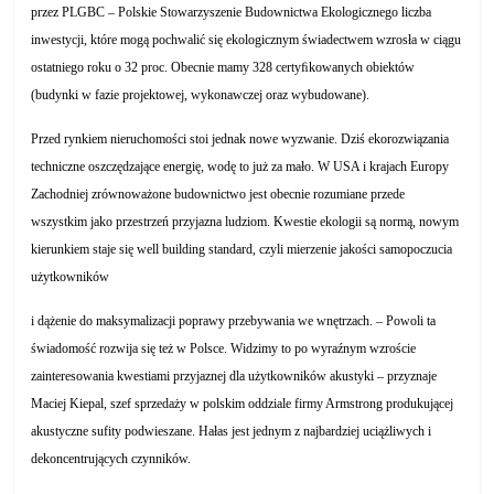
przez PLGBC – Polskie Stowarzyszenie Budownictwa Ekologicznego liczba
inwestycji, które mogą pochwalić się ekologicznym świadectwem wzrosła w ciągu
ostatniego roku o 32 proc. Obecnie mamy 328 certyﬁkowanych obiektów
(budynki w fazie projektowej, wykonawczej oraz wybudowane).
Przed rynkiem nieruchomości stoi jednak nowe wyzwanie. Dziś ekorozwiązania
techniczne oszczędzające energię, wodę to już za mało. W USA i krajach Europy
Zachodniej zrównoważone budownictwo jest obecnie rozumiane przede
wszystkim jako przestrzeń przyjazna ludziom. Kwestie ekologii są normą, nowym
kierunkiem staje się well building standard, czyli mierzenie jakości samopoczucia
użytkowników
i dążenie do maksymalizacji poprawy przebywania we wnętrzach. – Powoli ta
świadomość rozwija się też w Polsce. Widzimy to po wyraźnym wzroście
zainteresowania kwestiami przyjaznej dla użytkowników akustyki – przyznaje
Maciej Kiepal, szef sprzedaży w polskim oddziale firmy Armstrong produkującej
akustyczne sufity podwieszane. Hałas jest jednym z najbardziej uciążliwych i
dekoncentrujących czynników.