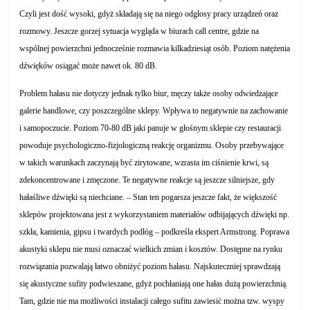
Czyli jest dość wysoki, gdyż składają się na niego odgłosy pracy urządzeń oraz
rozmowy. Jeszcze gorzej sytuacja wygląda w biurach call centre, gdzie na
wspólnej powierzchni jednocześnie rozmawia kilkadziesiąt osób. Poziom natężenia
dźwięków osiągać może nawet ok. 80 dB.
Problem hałasu nie dotyczy jednak tylko biur, męczy także osoby odwiedzające
galerie handlowe, czy poszczególne sklepy. Wpływa to negatywnie na zachowanie
i samopoczucie. Poziom 70-80 dB jaki panuje w głośnym sklepie czy restauracji
powoduje psychologiczno-fizjologiczną reakcję organizmu. Osoby przebywające
w takich warunkach zaczynają być zirytowane, wzrasta im ciśnienie krwi, są
zdekoncentrowane i zmęczone. Te negatywne reakcje są jeszcze silniejsze, gdy
hałaśliwe dźwięki są niechciane. – Stan ten pogarsza jeszcze fakt, że większość
sklepów projektowana jest z wykorzystaniem materiałów odbijających dźwięki np.
szkła, kamienia, gipsu i twardych podłóg – podkreśla ekspert Armstrong. Poprawa
akustyki sklepu nie musi oznaczać wielkich zmian i kosztów. Dostępne na rynku
rozwiązania pozwalają łatwo obniżyć poziom hałasu. Najskuteczniej sprawdzają
się akustyczne sufity podwieszane, gdyż pochłaniają one hałas dużą powierzchnią.
Tam, gdzie nie ma możliwości instalacji całego sufitu zawiesić można tzw. wyspy