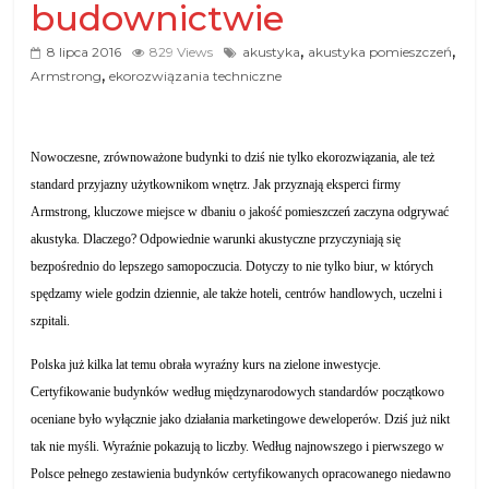
budownictwie
,
,
8 lipca 2016
829 Views
akustyka
akustyka pomieszczeń
,
Armstrong
ekorozwiązania techniczne
Nowoczesne, zrównoważone budynki to dziś nie tylko ekorozwiązania, ale też
standard przyjazny użytkownikom wnętrz. Jak przyznają eksperci firmy
Armstrong, kluczowe miejsce w dbaniu o jakość pomieszczeń zaczyna odgrywać
akustyka. Dlaczego? Odpowiednie warunki akustyczne przyczyniają się
bezpośrednio do lepszego samopoczucia. Dotyczy to nie tylko biur, w których
spędzamy wiele godzin dziennie, ale także hoteli, centrów handlowych, uczelni i
szpitali.
Polska już kilka lat temu obrała wyraźny kurs na zielone inwestycje.
Certyfikowanie budynków według międzynarodowych standardów początkowo
oceniane było wyłącznie jako działania marketingowe deweloperów. Dziś już nikt
tak nie myśli. Wyraźnie pokazują to liczby. Według najnowszego i pierwszego w
Polsce pełnego zestawienia budynków certyfikowanych opracowanego niedawno