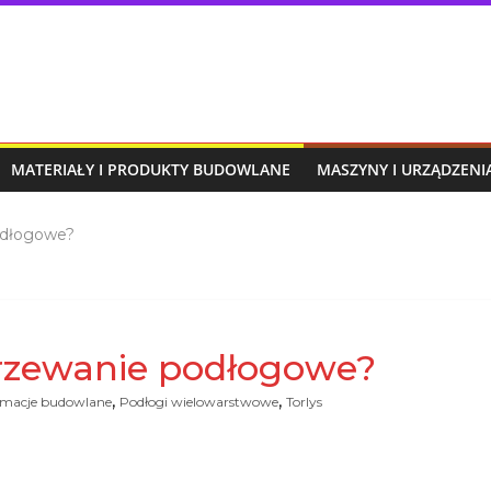
MATERIAŁY I PRODUKTY BUDOWLANE
MASZYNY I URZĄDZEN
odłogowe?
rzewanie podłogowe?
,
,
rmacje budowlane
Podłogi wielowarstwowe
Torlys