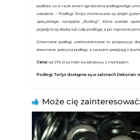
podłoża, co w
razie awarii ogrzewania podłogowego umożli
założenie. –
Podłogi Torlys montowane są dzięki syst
specjalnego narzędzia „Buldog”, które zostało op
pojedynczą deskę lub całą podłogę, a po naprawie pono
Drewniane podłogi wielowarstwowe to propozycja dla t
drewniane, pokrycia podłogi, a zarazem podążają z duch
Cena:
od 276 zł za metr kwadratowy z montażem
.
Podłogi
Torlys dostępne są w salonach Dekorian
.
w
Może cię zainteresować