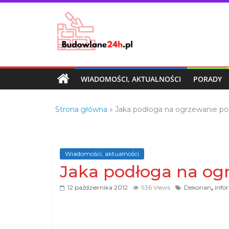
Skip
to
content
Budowlane24h.pl
–
portal
WIADOMOŚCI, AKTUALNOŚCI
PORADY
budowlany
Porady
Strona główna
»
Jaka podłoga na ogrzewanie p
oraz
oferty
z
branży
Wiadomości, aktualności
budowlanej
Jaka podłoga na og
,
12 października 2012
936 Views
Dekorian
info