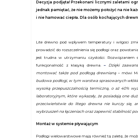
Decyzja podjęta!
Przekonani licznymi zaletami o
jednak pamiętać, że nie możemy położyć na nie każ
i nie hamować ciepła. Dla osób kochających drew
Lite
drewno pod
wpływem temperatury
i wilgoci zmi
prowadzić do rozszczelnienia się podłogi
oraz powstania 
jest trudna w utrzymaniu czystości. Rozwiązaniem 
funkcjonalność z klasyką drewna.
–
Dzięki zaawan
montować także pod podłogą drewnianą
– mówi Mac
budowa podłogi, w tym warstwa sprasowan
ych włóki
wysoką przepuszczalnością termiczną, o aż 40% wyż
laboratoryjnym, które wykazały, że posiadają one d
przeciwieństwie do litego drewna
nie kurczy się, a
wybrzuszeń na łączeniach oraz zapewnić stabilność po
Montaż w systemie pływającym
Podłogi wielowarstwowe mają również tą zaletę, że możn