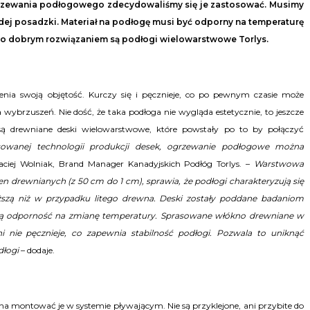
grzewania podłogowego zdecydowaliśmy się je zastosować. Musimy
dej posadzki. Materiał na podłogę musi być odporny na temperaturę
no dobrym rozwiązaniem są podłogi wielowarstwowe Torlys.
enia
swoją
objętość. Kurczy się i pęcznieje, co po pewnym czasie może
wybrzuszeń. Nie dość, że taka podłoga nie wygląda estetycznie, to jeszcze
są drewniane deski wielowarstwowe, które powstały po to by połączyć
sowanej technologii produkcji desek, ogrzewanie podłogowe można
iej Wolniak, Brand Manager Kanadyjskich Podłóg Torlys. –
Warstwowa
en
drewn
ianych (z 50 cm do 1 cm)
, sprawia, że podłogi charakteryzują się
szą niż w przypadku litego drewna. Deski zostały poddane badaniom
użą odporność na
zmianę
temperatur
y
.
Sprasowane włókno drewniane w
ni nie pęcznieje
, co zapewnia stabilność podłogi. Pozwala to uniknąć
dłogi
– dodaje.
a montować je w systemie pływającym. Nie są przyklejone, ani przybite do