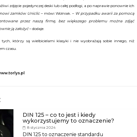
wi zdjęcie pojedynczej deski lub całej podłogi, a po naprawie ponownie ich
emowi zamków Uniclic
– mówi Wolniak. –
W przypadku awarii za pomocą
atentowane przez naszą firmę, bez większego problemu można zdjąć
wnie ją założyć
– dodaje.
ych, którzy są wielbicielami klasyki i nie wyobrażają sobie innego, niż
em czasu.
ww.torlys.p
l
:
DIN 125 – co to jest i kiedy
wykorzystujemy to oznaczenie?
8 stycznia 2024
DIN 125 to oznaczenie standardu