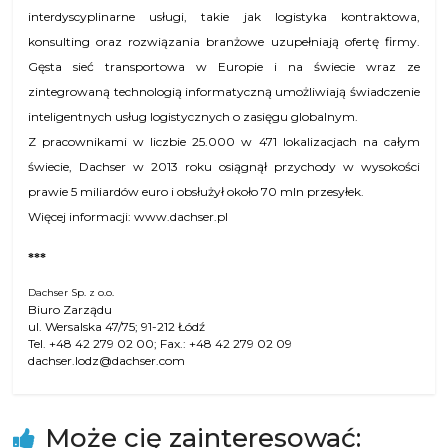
interdyscyplinarne usługi, takie jak logistyka kontraktowa,
konsulting oraz rozwiązania branżowe uzupełniają ofertę firmy.
Gęsta sieć transportowa w Europie i na świecie wraz ze
zintegrowaną technologią informatyczną umożliwiają świadczenie
inteligentnych usług logistycznych o zasięgu globalnym.
Z pracownikami w liczbie 25.000 w 471 lokalizacjach na całym
świecie, Dachser w 2013 roku osiągnął przychody w wysokości
prawie 5 miliardów euro i obsłużył około 70 mln przesyłek.
Więcej informacji: www.dachser.pl
***
Dachser
Sp. z o.o.
Biuro Zarządu
ul. Wersalska 47/75; 91-212 Łódź
Tel. +48 42 279 02 00; Fax.: +48 42 279 02 09
dachser.lodz@dachser.com
Może cię zainteresować: