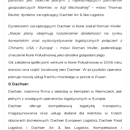
państwo jest obecnie jednym z najważniejszych partnerów
gospodarczych Niemiec w Azji Wschodniej”
– mówi Thomas
Reuter, dyrektor zarządzający Dachser Air & Sea Logistics.
Dyrektorem zarządzającym Dachser w Korei został Roman Müller.
„Nasze plany obejmują rozszerzenie działalności na rynku
koreańskim
oraz
wykorzystywanie
logistycznych
połączeń
z
Chinami
, USA
i Europą
” – mówi Roman Müller, podkreślając
znaczenie Korei Południowej jako ośrodka gospodarczego.
Od założenia spółki joint venture w Korei Południowej w 2006 roku
stanowi ona część światowej sieci Dachser. W przyszłości operator
planuje rozwój usług frachtu morskiego w porcie w Pusan.
O
Dachser
:
Dachser, rodzinna firma z siedzibą w Kempten w Niemczech, jest
jednym z wiodących operatorów logistycznych w Europie.
Dachser oferuje kompleksową logistykę transportu,
magazynowania oraz usługi dodane dla klientów w trzech
obszarach biznesowych: Dachser European Logistics, Dachser Food
Logistics i Dachser Air & Sea Logistics. Kompleksowe i