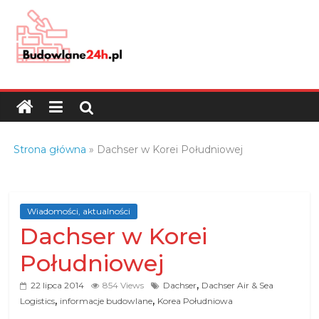
Skip
to
content
Budowlane24h.pl
–
portal
budowlany
Porady
Strona główna
»
Dachser w Korei Południowej
oraz
oferty
z
branży
Wiadomości, aktualności
Dachser w Korei
budowlanej
Południowej
,
22 lipca 2014
854 Views
Dachser
Dachser Air & Sea
,
,
Logistics
informacje budowlane
Korea Południowa