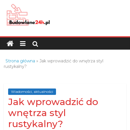
Skip
to
content
Budowlane24h.pl
–
portal
budowlany
Porady
Strona główna
»
Jak wprowadzić do wnętrza styl
oraz
rustykalny?
oferty
z
branży
Wiadomości, aktualności
budowlanej
Jak wprowadzić do
wnętrza styl
rustykalny?