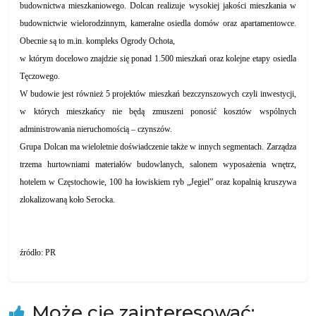
budownictwa mieszkaniowego. Dolcan realizuje wysokiej jakości mieszkania w
budownictwie wielorodzinnym, kameralne osiedla domów oraz apartamentowce.
Obecnie są to m.in. kompleks Ogrody Ochota,
w którym docelowo znajdzie się ponad 1.500 mieszkań oraz kolejne etapy osiedla
Tęczowego.
W budowie jest również 5 projektów mieszkań bezczynszowych czyli inwestycji,
w których mieszkańcy nie będą zmuszeni ponosić kosztów wspólnych
administrowania nieruchomością – czynszów.
Grupa Dolcan ma wieloletnie doświadczenie także w innych segmentach. Zarządza
trzema hurtowniami materiałów budowlanych, salonem wyposażenia wnętrz,
hotelem w Częstochowie, 100 ha łowiskiem ryb „Jegiel” oraz kopalnią kruszywa
zlokalizowaną koło Serocka.
źródło: PR
Może cię zainteresować: