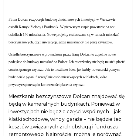
Firma Dolcan rozpoczęła budowę dwóch nowych inwestycji w Warszawie –
osiedli Kamyk Zielony i Pasikonik. W pierwszym etapie powstanie na obu
osiedlach 146 mieszkania. Nowe projekty realizowane są w ramach mieszkań
bezczynszowych, czyli inwestycji, gdzie mieszkańcy nie płacą czynszów.
Osiedla bezczynszowe wprowadzone przez firmę Dolcan to zupełnie nowe
podejście do budowy mieszkań w Polsce. Ich mieszkańcy nie będą musieli płacić
comiesięcznego czynszu. Jak to możliwe? Idea, jak każdy nowatorski pomysł,
budzi wiele pytań. Szczególnie osób mieszkających w blokach, które
przyzwyczajone są do konieczności płacenia czynszu.
Mieszkania bezczynszowe Dolcan znajdować się
będą w kameralnych budynkach. Ponieważ w
inwestycjach nie będzie części wspólnych – jak
klatki schodowe, windy, garaże – nie będzie też
kosztów związanych z ich obsługą i funduszu
remontowego. Najprościej można je porównać