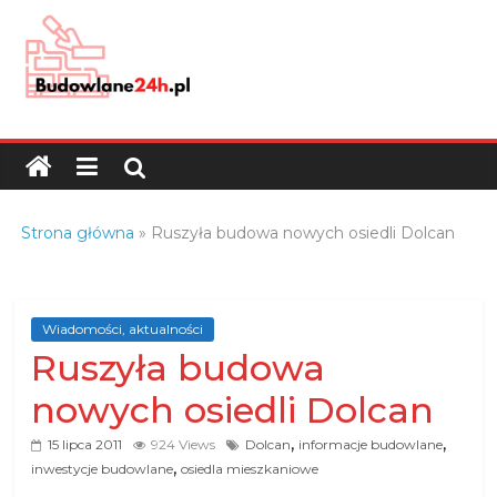
Skip
to
content
Budowlane24h.pl
–
portal
budowlany
Porady
Strona główna
»
Ruszyła budowa nowych osiedli Dolcan
oraz
oferty
z
branży
Wiadomości, aktualności
Ruszyła budowa
budowlanej
nowych osiedli Dolcan
,
,
15 lipca 2011
924 Views
Dolcan
informacje budowlane
,
inwestycje budowlane
osiedla mieszkaniowe