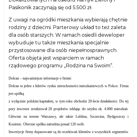
Pasikonik zaczynają się od 5.500 zł.
Z uwagi na ogródki mieszkania wybierają chętnie
rodziny z dziećmi. Parterowy układ to też zaleta
dla osób starszych. W ramach osiedli deweloper
wybuduje tu także mieszkania specjalnie
przystosowane dla osób niepełnosprawnych.
Oferta objęta jest wsparciem w ramach
rządowego programu „Rodzina na Swoim”.
Dolcan – najważniejsze informacje o firmie:
Dolcan to jeden z liderów rynku nieruchomości mieszkaniowych w Polsce. Firma
jest spółką
z wyłącznie polskim kapitałem, w tym roku obchodzi 20-lecie działalności. Do tej
pory inwestor zrealizował 20 projektów oddając do użytku ok. 4.000 mieszkań.
Głównie na terenie Warszawy, ale także Lublina, Szczecina, Bydgoszczy i
Kozienic. Obecnie spółka zatrudnia ponad 120 osób.
Inwestycje firmy dopasowane są do oczekiwań klientów z wszystkich segmentów