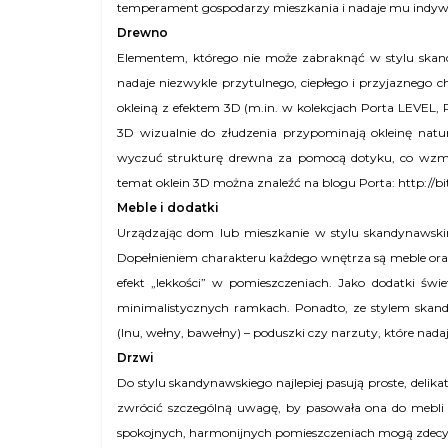
temperament gospodarzy mieszkania i nadaje mu indyw
Drewno
Elementem, którego nie może zabraknąć w stylu skan
nadaje niezwykle przytulnego, ciepłego i przyjaznego 
okleiną z efektem 3D (m.in. w kolekcjach Porta LEVEL,
3D wizualnie do złudzenia przypominają okleinę na
wyczuć strukturę drewna za pomocą dotyku, co wzma
temat oklein 3D można znaleźć na blogu Porta: http://b
Meble i dodatki
Urządzając dom lub mieszkanie w stylu skandynawskim
Dopełnieniem charakteru każdego wnętrza są meble ora
efekt „lekkości” w pomieszczeniach. Jako dodatki świe
minimalistycznych ramkach. Ponadto, ze stylem skandy
(lnu, wełny, bawełny) – poduszki czy narzuty, które nad
Drzwi
Do stylu skandynawskiego najlepiej pasują proste, delika
zwrócić szczególną uwagę, by pasowała ona do mebli i
spokojnych, harmonijnych pomieszczeniach mogą zdecyd