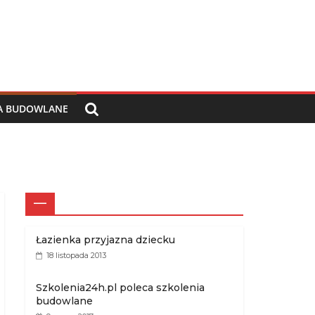
IA BUDOWLANE
—
Łazienka przyjazna dziecku
18 listopada 2013
Szkolenia24h.pl poleca szkolenia
budowlane