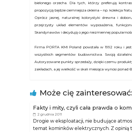
bielonego orzecha. Dla tych, którzy preferują kontra
propozycją będzie ciemniejsza okleina – np. kolekcja N
Oprócz jasnej, naturalnej kolorystyki drewna i dob
przejrzysty układ elementów wyposażenia, funkcjo
Skandynawów i decydują o jego niezmiennej popularnośc
Firma
PORTA KMI Poland
powstała w 1992 roku i jes
wszystkich segmentów budownictwa. Swoją działaln
Autoryzowane punkty sprzedaży, dzięki czemu produkty f
zakładach, a jej wielkość w skali miesiąca wynosi ponad 
Może cię zainteresować
Fakty i mity, czyli cała prawda o k
2 grudnia 2011
Drogie w eksploatacji, nie budujące atmo
temat kominków elektrycznych. Z opinią tą