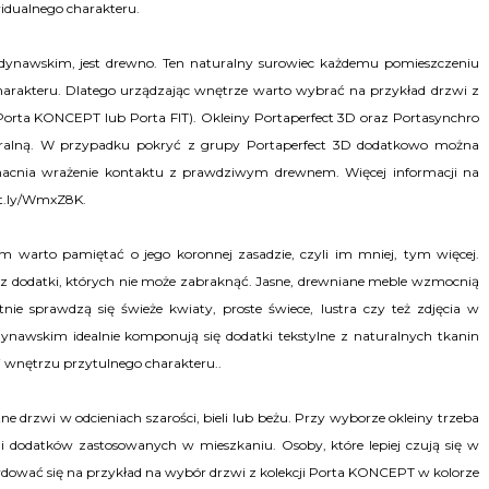
idualnego charakteru.
dynawskim, jest drewno. Ten naturalny surowiec każdemu pomieszczeniu
charakteru. Dlatego urządzając wnętrze warto wybrać na przykład drzwi z
 Porta KONCEPT lub Porta FIT). Okleiny Portaperfect 3D oraz Portasynchro
turalną. W przypadku pokryć z grupy Portaperfect 3D dodatkowo można
cnia wrażenie kontaktu z prawdziwym drewnem. Więcej informacji na
it.ly/WmxZ8K.
 warto pamiętać o jego koronnej zasadzie, czyli im mniej, tym więcej.
z dodatki, których nie może zabraknąć. Jasne, drewniane meble wzmocnią
tnie sprawdzą się świeże kwiaty, proste świece, lustra czy też zdjęcia w
nawskim idealnie komponują się dodatki tekstylne z naturalnych tkanin
aj wnętrzu przytulnego charakteru..
tne drzwi w odcieniach szarości, bieli lub beżu. Przy wyborze okleiny trzeba
 dodatków zastosowanych w mieszkaniu. Osoby, które lepiej czują się w
ować się na przykład na wybór drzwi z kolekcji Porta KONCEPT w kolorze