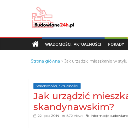
Skip
to
content
Budowlane24h.pl
–
portal
WIADOMOŚCI, AKTUALNOŚCI
PORADY
budowlany
Porady
Strona główna
»
Jak urządzić mieszkanie w sty
oraz
oferty
z
branży
Wiadomości, aktualności
budowlanej
Jak urządzić mieszk
skandynawskim?
22 lipca 2014
872 Views
informacje budowlane