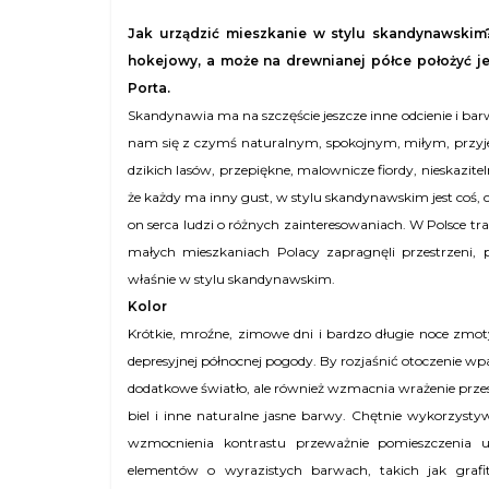
Jak urządzić mieszkanie w stylu skandynawskim
hokejowy, a może na drewnianej półce położyć jes
Porta.
Skandynawia ma na szczęście jeszcze inne odcienie i barw
nam się z czymś naturalnym, spokojnym, miłym, przyje
dzikich lasów, przepiękne, malownicze fiordy, nieskazitel
że każdy ma inny gust, w stylu skandynawskim jest coś, 
on serca ludzi o różnych zainteresowaniach. W Polsce tra
małych mieszkaniach Polacy zapragnęli przestrzeni, pr
właśnie w stylu skandynawskim.
Kolor
Krótkie, mroźne, zimowe dni i bardzo długie noce zm
depresyjnej północnej pogody. By rozjaśnić otoczenie wp
dodatkowe światło, ale również wzmacnia wrażenie przes
biel i inne naturalne jasne barwy. Chętnie wykorzystyw
wzmocnienia kontrastu przeważnie pomieszczenia
elementów o wyrazistych barwach, takich jak grafi