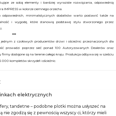
stujące ze sobą elementy i bardziej wyraziste rozwiązania, odpowiednią
atura IMPRESS w kolorze ciemnego orzecha.
oru odpowiednich, minimalistycznych dodatków warto postawić także na
nalność i wygodę, które stanowią podstawę stylu stworzonego przez
i.
***
t jednym z czołowych producentów drzwi i ościeżnic przeznaczonych dla
ość prowadzi poprzez sieć ponad 100 Autoryzowanych Dealerów oraz
irmy dostępne są na terenie całego kraju. Produkcja odbywa się w sześciu
65 000 kompletów skrzydeł i ościeżnic.
:
ominkach elektrycznych
sfery, tandetne – podobne plotki można usłyszeć na
 nie zgodzą się z pewnością wszyscy ci, którzy mieli