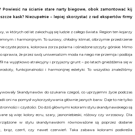
? Powiesić na ścianie stare narty biegowe, obok zamontować kij
zcze kask? Niezupełnie – lepiej skorzystać z rad ekspertów firmy
y, w których od lat zakochują się ludzie z całego świata. Region ten kojarzy
mnym i harmonijnym. To surowy, chłodny klimat, olbrzymie przestrzenie
nie czyste jeziora, kolorowa zorza polarna i ośnieżone szczyty górskie. Mimo
co sprawia, że przez swój uniwersalizm moda na niego nie przemija i podbija
fił na wyjątkowo atrakcyjny i przyjazny grunt – po latach gnieżdżenia się w
ostoty, funkcjonalności i harmonijnej estetyki. To wszystko znaleźliśmy
otywowały Skandynawów do szukania czegoś, co uprzyjemni życie podczas
adli oni na pomysł wykorzystywania głównie jasnych barw. Daje to nie tylko
tronności i czystości. Do dziś głównymi kolorami stylu skandynawskiego są
ane są więc kolory ecru, szary, jasnoniebieski, różowy czy wrzosowy. Dla
 urządzone w stylu skandynawskim równoważone są poprzez dodanie
t, brąz, czerń, czy nawet czerwień. Taka zabawa kolorami podkreśla