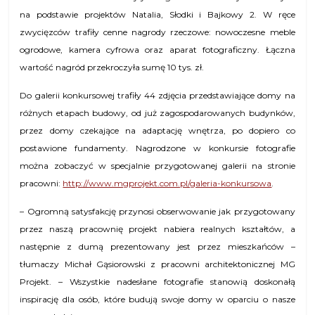
na podstawie projektów Natalia, Słodki i Bajkowy 2. W ręce
zwycięzców trafiły cenne nagrody rzeczowe: nowoczesne meble
ogrodowe, kamera cyfrowa oraz aparat fotograficzny. Łączna
wartość nagród przekroczyła sumę 10 tys. zł.
Do galerii konkursowej trafiły 44 zdjęcia przedstawiające domy na
różnych etapach budowy, od już zagospodarowanych budynków,
przez domy czekające na adaptację wnętrza, po dopiero co
postawione fundamenty. Nagrodzone w konkursie fotografie
można zobaczyć w specjalnie przygotowanej galerii na stronie
pracowni:
http://www.mgprojekt.com.pl/galeria-konkursowa
.
– Ogromną satysfakcję przynosi obserwowanie jak przygotowany
przez naszą pracownię projekt nabiera realnych kształtów, a
następnie z dumą prezentowany jest przez mieszkańców –
tłumaczy Michał Gąsiorowski z pracowni architektonicznej MG
Projekt. – Wszystkie nadesłane fotografie stanowią doskonałą
inspirację dla osób, które budują swoje domy w oparciu o nasze