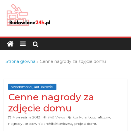
Skip
to
content
Budowlane24h.pl
–
portal
budowlany
Porady
Strona główna
»
Cenne nagrody za zdjęcie domu
oraz
oferty
z
branży
Wiadomości, aktualności
Cenne nagrody za
budowlanej
zdjęcie domu
,
4 września 2012
948 Views
konkurs fotograficzny
,
,
nagrody
pracownia architektoniczna
projekt domu