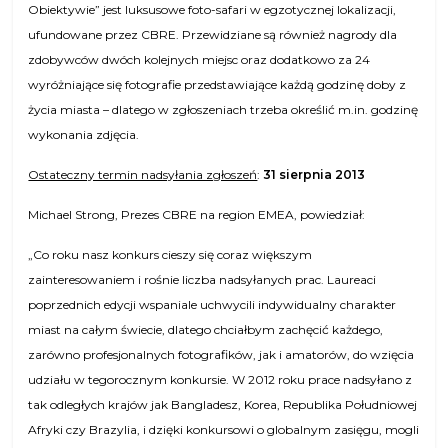
Obiektywie” jest luksusowe foto-safari w egzotycznej lokalizacji,
ufundowane przez CBRE. Przewidziane są również nagrody dla
zdobywców dwóch kolejnych miejsc oraz dodatkowo za 24
wyróżniające się fotografie przedstawiające każdą godzinę doby z
życia miasta – dlatego w zgłoszeniach trzeba określić m.in. godzinę
wykonania zdjęcia.
Ostateczny termin nadsyłania zgłoszeń
:
31 sierpnia 2013
Michael Strong, Prezes CBRE na region EMEA, powiedział:
„Co roku nasz konkurs cieszy się coraz większym
zainteresowaniem i rośnie liczba nadsyłanych prac. Laureaci
poprzednich edycji wspaniale uchwycili indywidualny charakter
miast na całym świecie, dlatego chciałbym zachęcić każdego,
zarówno profesjonalnych fotografików, jak i amatorów, do wzięcia
udziału w tegorocznym konkursie. W 2012 roku prace nadsyłano z
tak odległych krajów jak Bangladesz, Korea, Republika Południowej
Afryki czy Brazylia, i dzięki konkursowi o globalnym zasięgu, mogli