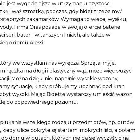
 ale jest wygodniejsza w utrzymaniu czystości.
ączkę i wąż szmatką, podczas, gdy bidet trzeba myć
dostępnych zakamarków. Wymaga to więcej wysiłku,
wody. Firma Oras posiada w swojej ofercie baterie
erii baterii: w tańszych liniach, ale także w
iego domu Alessi.
 który we wszystkim nas wyręcza. Sprząta, myje,
im rączka ma długi i elastyczny wąż, może więc służyć
ji. Można dzięki niej napełnić wysokie wazony,
znamy sytuacje, kiedy próbujemy upchnąć pod kran
t zbyt wysoki. Mając Bidettę wystarczy umieścić wazon
odę do odpowiedniego poziomu.
opłukania wszelkiego rodzaju przedmiotów, np. butów
kiedy ulice pokryte są stertami mokrych liści, a potem
o domu w butach, których nie da się wyczyścić na