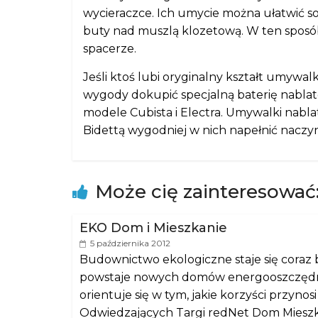
wycieraczce. Ich umycie można ułatwić so
buty nad muszlą klozetową. W ten sposó
spacerze.
Jeśli ktoś lubi oryginalny kształt umywa
wygody dokupić specjalną baterię nablato
modele Cubista i Electra. Umywalki nabla
Bidettą wygodniej w nich napełnić naczyn
Może cię zainteresować
EKO Dom i Mieszkanie
5 października 2012
Budownictwo ekologiczne staje się coraz b
powstaje nowych domów energooszczędnyc
orientuje się w tym, jakie korzyści przy
Odwiedzających Targi redNet Dom Mieszka