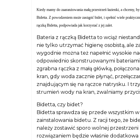
Kiedy mamy do zaaranżowania małą przestrzeń łazienki, a chcemy, b
Bidetta. Z powodzeniem może zastąpić bidet, i spełnić wiele praktycz
rączką Bidetta, podpowiada jak korzystać z jej zalet.
Bateria z rączką Bidetta to wciąż niest
nie tylko utrzymać higienę osobistą, ale 
wygodnie można też napełnić wysokie nacz
odpowiednio skonstruowanymi bateriami
zgrabna rączka z małą główką, połączona
kran, gdy woda zacznie płynąć, przełąc
znajdującym się na rączce natrysku. I t
strumień wody na kran, zwalniamy przycis
Bidetta, czy bidet?
Bidetta sprawdza się przede wszystkim w 
zainstalowania bidetu. Z racji tego, że bi
należy zostawić sporo wolnej przestrzeni
rozwiązaniem będzie właśnie dodatkowa 