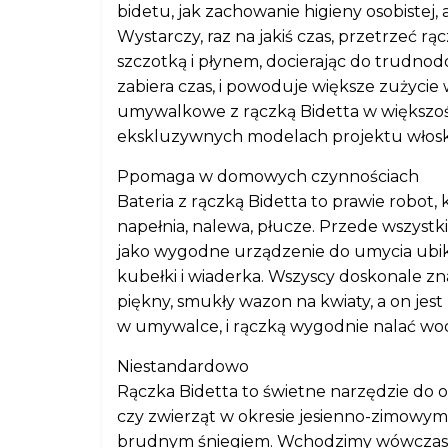
bidetu, jak zachowanie higieny osobistej,
Wystarczy, raz na jakiś czas, przetrzeć r
szczotką i płynem, docierając do trudno
zabiera czas, i powoduje większe zużycie 
umywalkowe z rączką Bidetta w większości s
ekskluzywnych modelach projektu włosk
Ppomaga w domowych czynnościach
Bateria z rączką Bidetta to prawie robot,
napełnia, nalewa, płucze. Przede wszystk
jako wygodne urządzenie do umycia ubikac
kubełki i wiaderka. Wszyscy doskonale 
piękny, smukły wazon na kwiaty, a on jes
w umywalce, i rączką wygodnie nalać w
Niestandardowo
Rączka Bidetta to świetne narzędzie do 
czy zwierząt w okresie jesienno-zimowym, 
brudnym śniegiem. Wchodzimy wówczas d