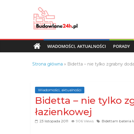
Skip
to
content
Budowlane24h.pl
–
portal
WIADOMOŚCI, AKTUALNOŚCI
PORADY
budowlany
Porady
Strona główna
»
Bidetta – nie tylko zgrabny doda
oraz
oferty
z
branży
Wiadomości, aktualności
budowlanej
Bidetta – nie tylko 
łazienkowej
23 listopada 2011
906 Views
Bidettam bateria 