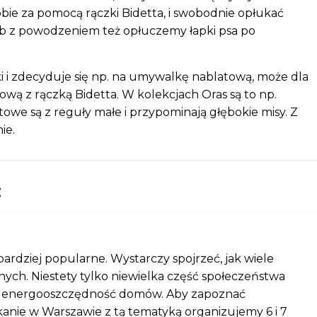
bie za pomocą rączki Bidetta, i swobodnie opłukać
b z powodzeniem też opłuczemy łapki psa po
lki i zdecyduje się np. na umywalkę nablatową, może dla
wą z rączką Bidetta. W kolekcjach Oras są to np.
towe są z reguły małe i przypominają głębokie misy. Z
ie.
:
ardziej popularne. Wystarczy spojrzeć, jak wiele
h. Niestety tylko niewielka część społeczeństwa
nosi energooszczędność domów. Aby zapoznać
nie w Warszawie z tą tematyką organizujemy 6 i 7