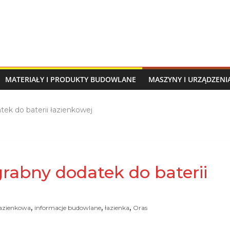
MATERIAŁY I PRODUKTY BUDOWLANE
MASZYNY I URZĄDZEN
tek do baterii łazienkowej
zgrabny dodatek do baterii
,
,
,
łazienkowa
informacje budowlane
łazienka
Oras