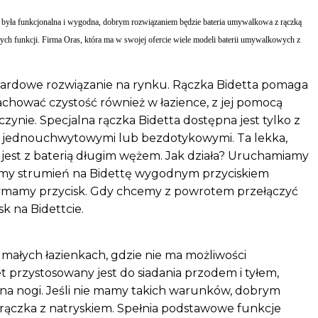
y była funkcjonalna i wygodna, dobrym rozwiązaniem będzie bateria umywalkowa z rączką
nych funkcji. Firma Oras, która ma w swojej ofercie wiele modeli baterii umywalkowych z
andardowe rozwiązanie na rynku. Rączka Bidetta pomaga
zachować czystość również w łazience, z jej pomocą
ynie. Specjalna rączka Bidetta dostępna jest tylko z
 jednouchwytowymi lub bezdotykowymi. Ta lekka,
 jest z baterią długim wężem. Jak działa? Uruchamiamy
zamy strumień na Bidettę wygodnym przyciskiem
rzymamy przycisk. Gdy chcemy z powrotem przełączyć
k na Bidettcie.
małych łazienkach, gdzie nie ma możliwości
det przystosowany jest do siadania przodem i tyłem,
 na nogi. Jeśli nie mamy takich warunków, dobrym
rączka z natryskiem. Spełnia podstawowe funkcje