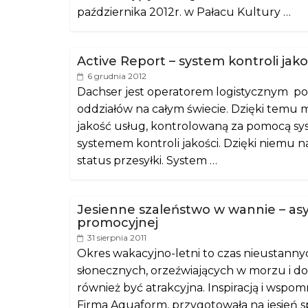
października 2012r. w Pałacu Kultury …
Active Report – system kontroli jak
6 grudnia 2012
Dachser jest operatorem logistycznym po
oddziałów na całym świecie. Dzięki temu
jakość usług, kontrolowaną za pomocą sy
systemem kontroli jakości. Dzięki niemu
status przesyłki. System …
Jesienne szaleństwo w wannie – as
promocyjnej
31 sierpnia 2011
Okres wakacyjno-letni to czas nieustannych
słonecznych, orzeźwiających w morzu i 
również być atrakcyjna. Inspiracją i wsp
Firma Aquaform, przygotowała na jesień s