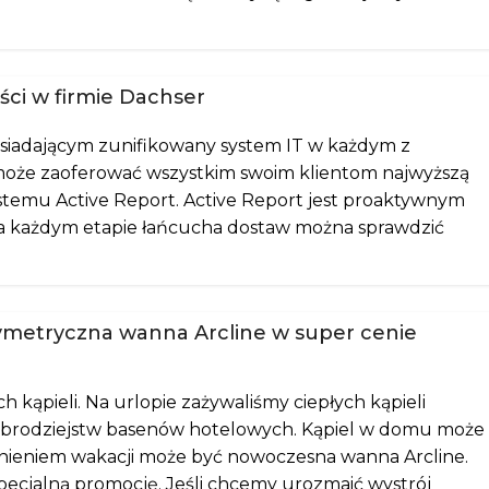
ości w firmie Dachser
siadającym zunifikowany system IT w każdym z
 może zaoferować wszystkim swoim klientom najwyższą
stemu Active Report. Active Report jest proaktywnym
 na każdym etapie łańcucha dostaw można sprawdzić
ymetryczna wanna Arcline w super cenie
 kąpieli. Na urlopie zażywaliśmy ciepłych kąpieli
dobrodziejstw basenów hotelowych. Kąpiel w domu może
omnieniem wakacji może być nowoczesna wanna Arcline.
pecjalną promocję. Jeśli chcemy urozmaić wystrój