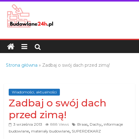
Skip
to
content
Budowlane24h.pl
–
portal
budowlany
Porady
Strona główna
»
Zadbaj o swój dach przed zimą!
oraz
oferty
z
branży
Wiadomości, aktualności
Zadbaj o swój dach
budowlanej
przed zimą!
,
,
3 września 2013
888 Views
Braas
Dachy
informacje
,
,
budowlane
materiały budowlane
SUPERDEKARZ