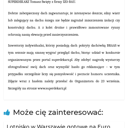
SUPERDEKARZ Tomasz Święty z firmy IZO-BAU.
Dobrze zabezpieczony dach zagwarantuje, że intensywne deszcze, silny wiatr
lub zalegający na dachu śniegu nie będzie zagrażał zniszczeniem izolacji czy
konstrukcji dachu. A z kolei drożne i prawidłowo zamontowane rynny
ochronią naszą elewację przed zanieczyszczeniem.
Inwestorzy indywidualni, którzy posiadają dach pokryty dachówką BRAAS w
tym sezonie mają szansę wygrać przegląd dachu, biorąc udział w konkursie
organizowanym przez portal superdekarz.pl. Aby zdobyć nagrodę wystarczy
sfotografować swój dach oraz wymyślić hasło go reklamujące – w tym
przypadku szczególnie liczy się pomysłowość i poczucie humoru uczestnika.
Zdjęcie wraz z hasłem należy przesłać do Organizatora do 23 września.
Szczegóły na stronie www.superdekarz.pl
Może cię zainteresować:
Lotnisko w Warszawie gotowe na Euro