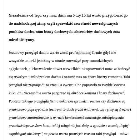
Niezależnie od tego, czy nasz dach ma 5 czy 15 lat warto przygotować go
do nadchodzącej zimy, czyli sprawdzić szczelność newralgicznych
punktów dachu, stan koszy dachowych, akcesoriów dachowych oraz
udrożnić rynny.
Sezonowy przegląd dachu warto zlecić profesjonalnej firmie, gdyż nie
wszystkie usterki, jesteśmy w stanie zauważyć przy samodzielnych
oględzinach, a lekceważenie nawet niewielkich niesprawności może zakończyć
się trwałym uszkodzeniem dachu i narazić nas na spore koszty remontu. Taki
przegląd nie zajmuje dużo czasu, a ewentualne poprawki to zwykle kwestia
kilku dni.
Szczególnie warto przyjrzeć się obróbce komina i koszy dachowych.
Podczas takiego przeglądu firma dekarska sprawdzi również czy dachówki są
prawidłowo poprzypinane (ochroni to dach przed wiatrem), czy rynny są drożne i
prawidłowo zamontowane, a w razie konieczności zamontuje zabezpieczenia
przeciwśniegowe. Sam koszt takiej usługi nie jest duży, a zgodnie z zasadą „lepiej
zapobiegać, niż leczyć”, na pewno warto poświęcić czas na taki przegląd
– mówi