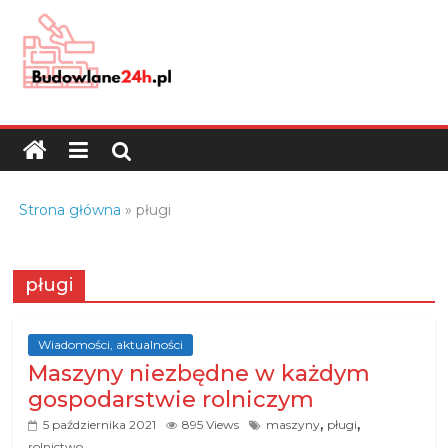
Skip
to
content
Budowlane24h.pl
–
portal
budowlany
Porady
Strona główna
»
pługi
oraz
oferty
z
pługi
branży
budowlanej
Wiadomości, aktualności
Maszyny niezbędne w każdym
gospodarstwie rolniczym
,
,
5 października 2021
895 Views
maszyny
pługi
rolnictwo