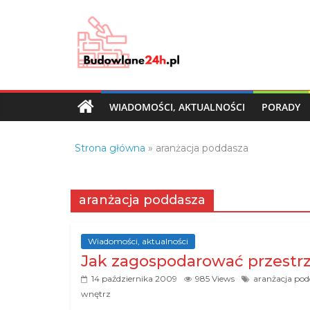
Skip
to
content
Budowlane24h.pl
–
portal
WIADOMOŚCI, AKTUALNOŚCI
PORADY
budowlany
Porady
Strona główna
»
aranżacja poddasza
oraz
oferty
z
aranżacja poddasza
branży
budowlanej
Wiadomości, aktualności
Jak zagospodarować przestr
14 października 2009
985 Views
aranżacja po
wnętrz