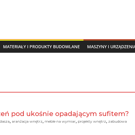
MATERIAŁY I PRODUKTY BUDOWLANE
MASZYNY I URZĄDZEN
zeń pod ukośnie opadającym sufitem?
,
,
,
,
ddasza
aranżacja wnętrz
meble na wymiar
projekty wnętrz
zabudowa