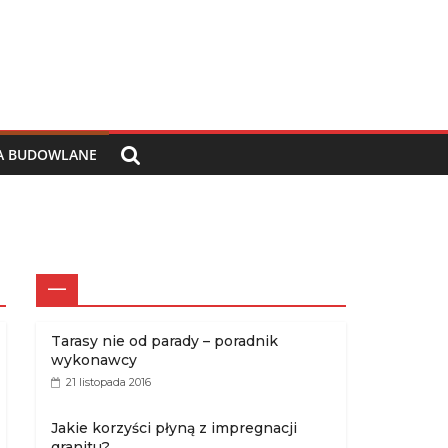
IA BUDOWLANE
—
Tarasy nie od parady – poradnik
wykonawcy
21 listopada 2016
Jakie korzyści płyną z impregnacji
granitu?