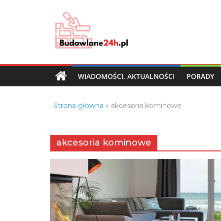
Skip
to
content
Budowlane24h.pl
–
portal
WIADOMOŚCI, AKTUALNOŚCI
PORADY
budowlany
Porady
Strona główna
»
akcesoria kominowe
oraz
oferty
z
akcesoria kominowe
branży
budowlanej