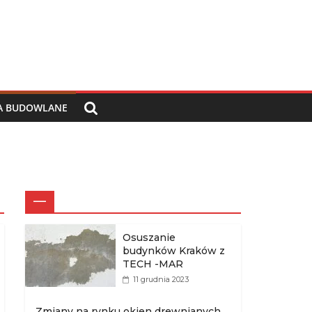
IA BUDOWLANE
—
Osuszanie
budynków Kraków z
TECH -MAR
11 grudnia 2023
Zmiany na rynku okien drewnianych