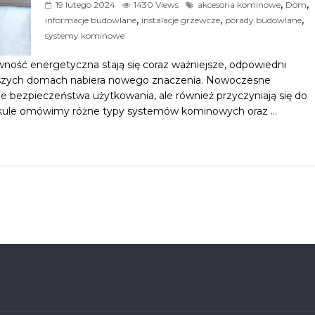
,
,
19 lutego 2024
1430 Views
akcesoria kominowe
Dom
,
,
,
informacje budowlane
instalacje grzewcze
porady budowlane
systemy kominowe
ywność energetyczna stają się coraz ważniejsze, odpowiedni
aszych domach nabiera nowego znaczenia. Nowoczesne
e bezpieczeństwa użytkowania, ale również przyczyniają się do
tykule omówimy różne typy systemów kominowych oraz …