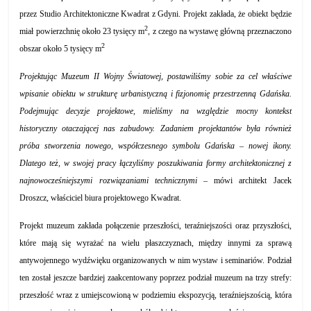
przez Studio Architektoniczne Kwadrat z Gdyni. Projekt zakłada, że obiekt będzie
2
miał powierzchnię około 23 tysięcy m
, z czego na wystawę główną przeznaczono
2
obszar około 5 tysięcy m
Projektując Muzeum II Wojny Światowej, postawiliśmy sobie za cel właściwe
wpisanie obiektu w strukturę urbanistyczną i fizjonomię przestrzenną Gdańska.
Podejmując decyzje projektowe, mieliśmy na względzie mocny kontekst
historyczny otaczającej nas zabudowy. Zadaniem projektantów była również
próba stworzenia nowego, współczesnego symbolu Gdańska – nowej ikony.
Dlatego też, w swojej pracy łączyliśmy poszukiwania formy architektonicznej z
najnowocześniejszymi rozwiązaniami technicznymi
– mówi architekt Jacek
Droszcz, właściciel biura projektowego Kwadrat.
Projekt muzeum zakłada połączenie przeszłości, teraźniejszości oraz przyszłości,
które mają się wyrażać na wielu płaszczyznach, między innymi za sprawą
antywojennego wydźwięku organizowanych w nim wystaw i seminariów. Podział
ten został jeszcze bardziej zaakcentowany poprzez podział muzeum na trzy strefy:
przeszłość wraz z umiejscowioną w podziemiu ekspozycją, teraźniejszością, która