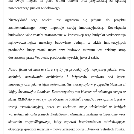
ma swoje miejsce na placu wokół obiektu oraz przyszłością za sprawą
nowoczesnego punktu widokowego.
Niezwykłość tego obiektu nie ogranicza się jedynie do projektu
architektonicznego, który imponuje swoją innowacyjnością. Rozwiązania
budowlane jakie zostały zastosowane w konstrukcji tego budynku wykorzystują
najnowocześniejsze materiały budowlane. Jednym z takich innowacyjnych
produktów, który został użyty przy budowie muzeum jest szklany strop
dostarczony przez Vetrotech, producenta wysokiej jakości szkła.
Nasza firma od zawsze stara się by jej produkty były najwyższej jakości oraz
spełniały oczekiwania architektów i inżynierów zarówno pod kątem
innowacyjności jak i estetyki wykonania. Nie inaczej było w przypadku Muzeum II
2
Wojny Światowej w Gdańsku. Dostarczyliśmy tam kilkaset m
szklanego stropu w
2
klasie REI60 który wytrzymuje obciążenie 5 kN/m
. Ponadto rozwiązanie to jest w
wersji termoizolacyjnej, przez co zachowa swoje właściwości w każdych
warunkach atmosferycznych. Dodatkowym elementem szklenia jest specjalny wzór
sitodruku antypoślizgowego, który zapewni bezpieczeństwo odwiedzającym
ekspozycje gościom muzeum
– mówi Grzegorz Sołtys, Dyrektor Vetrotech Polska.