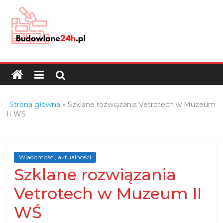
Skip
to
content
Budowlane24h.pl
–
portal
budowlany
Porady
Strona główna
»
Szklane rozwiązania Vetrotech w Muzeum
oraz
II WŚ
oferty
z
branży
Wiadomości, aktualności
budowlanej
Szklane rozwiązania
Vetrotech w Muzeum II
WŚ