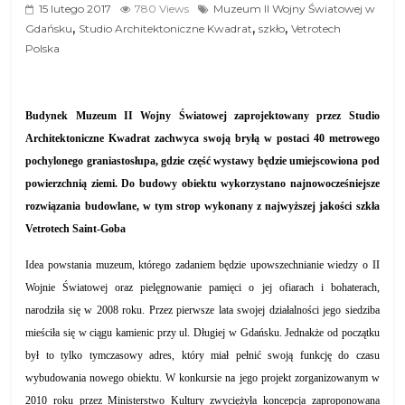
15 lutego 2017
780 Views
Muzeum II Wojny Światowej w
,
,
,
Gdańsku
Studio Architektoniczne Kwadrat
szkło
Vetrotech
Polska
Budynek Muzeum II Wojny Światowej zaprojektowany przez Studio
Architektoniczne Kwadrat zachwyca swoją bryłą w postaci 40 metrowego
pochylonego graniastosłupa, gdzie część wystawy będzie umiejscowiona pod
powierzchnią ziemi. Do budowy obiektu wykorzystano najnowocześniejsze
rozwiązania budowlane, w tym strop wykonany z najwyższej jakości szkła
Vetrotech Saint-Goba
Idea powstania muzeum, którego zadaniem będzie upowszechnianie wiedzy o II
Wojnie Światowej oraz pielęgnowanie pamięci o jej ofiarach i bohaterach,
narodziła się w 2008 roku. Przez pierwsze lata swojej działalności jego siedziba
mieściła się w ciągu kamienic przy ul. Długiej w Gdańsku. Jednakże od początku
był to tylko tymczasowy adres, który miał pełnić swoją funkcję do czasu
wybudowania nowego obiektu. W konkursie na jego projekt zorganizowanym w
2010 roku przez Ministerstwo Kultury zwyciężyła koncepcja zaproponowana