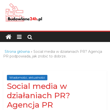
Skip
to
content
Budowlane24h.pl
–
portal
budowlany
Porady
Strona główna
»
Social media w działaniach PR? Agencja
oraz
PR podpowiada, jak zrobić to dobrze.
oferty
z
branży
Wiadomości, aktualności
budowlanej
Social media w
działaniach PR?
Agencja PR