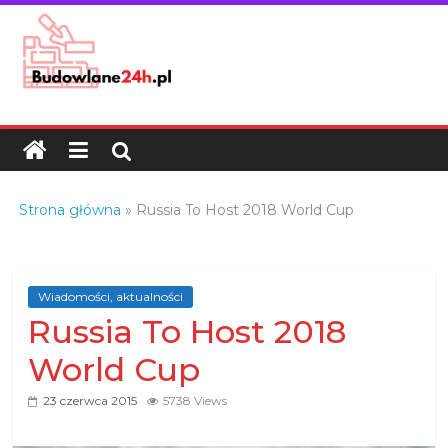
Skip
to
content
Budowlane24h.pl
–
portal
budowlany
Porady
Strona główna
»
Russia To Host 2018 World Cup
oraz
oferty
z
branży
Wiadomości, aktualności
Russia To Host 2018
budowlanej
World Cup
23 czerwca 2015
5738 Views