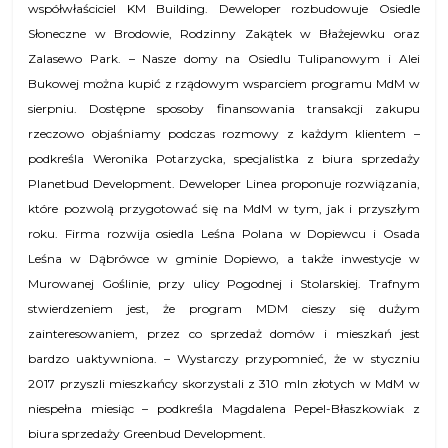
współwłaściciel KM Building. Deweloper rozbudowuje Osiedle
Słoneczne w Brodowie, Rodzinny Zakątek w Błażejewku oraz
Zalasewo Park. – Nasze domy na Osiedlu Tulipanowym i Alei
Bukowej można kupić z rządowym wsparciem programu MdM w
sierpniu. Dostępne sposoby finansowania transakcji zakupu
rzeczowo objaśniamy podczas rozmowy z każdym klientem –
podkreśla Weronika Potarzycka, specjalistka z biura sprzedaży
Planetbud Development. Deweloper Linea proponuje rozwiązania,
które pozwolą przygotować się na MdM w tym, jak i przyszłym
roku. Firma rozwija osiedla Leśna Polana w Dopiewcu i Osada
Leśna w Dąbrówce w gminie Dopiewo, a także inwestycje w
Murowanej Goślinie, przy ulicy Pogodnej i Stolarskiej. Trafnym
stwierdzeniem jest, że program MDM cieszy się dużym
zainteresowaniem, przez co sprzedaż domów i mieszkań jest
bardzo uaktywniona. – Wystarczy przypomnieć, że w styczniu
2017 przyszli mieszkańcy skorzystali z 310 mln złotych w MdM w
niespełna miesiąc – podkreśla Magdalena Pepel-Błaszkowiak z
biura sprzedaży Greenbud Development.