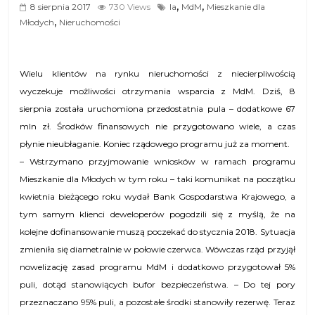
,
,
8 sierpnia 2017
730 Views
la
MdM
Mieszkanie dla
,
Młodych
Nieruchomości
Wielu klientów na rynku nieruchomości z niecierpliwością
wyczekuje możliwości otrzymania wsparcia z MdM. Dziś, 8
sierpnia została uruchomiona przedostatnia pula – dodatkowe 67
mln zł. Środków finansowych nie przygotowano wiele, a czas
płynie nieubłaganie. Koniec rządowego programu już za moment.
– Wstrzymano przyjmowanie wniosków w ramach programu
Mieszkanie dla Młodych w tym roku – taki komunikat na początku
kwietnia bieżącego roku wydał Bank Gospodarstwa Krajowego, a
tym samym klienci deweloperów pogodzili się z myślą, że na
kolejne dofinansowanie muszą poczekać do stycznia 2018. Sytuacja
zmieniła się diametralnie w połowie czerwca. Wówczas rząd przyjął
nowelizację zasad programu MdM i dodatkowo przygotował 5%
puli, dotąd stanowiących bufor bezpieczeństwa. – Do tej pory
przeznaczano 95% puli, a pozostałe środki stanowiły rezerwę. Teraz