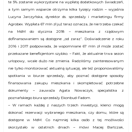
te 5% zostanie wykorzystane na wypłatę dodatkowych świadczeń,
a tym samym wsparcie otrzyma kilka tysięcy rodzin – wyjaśnia
Lucyna Jarczyńska, dyrektor ds. sprzedaży i marketingu firmy
Agrobex. Wypłata 67 mln zł już teraz oznacza, że nie trzeba czekać
na MdM do stycznia 2018 – mieszkania z rządowym
dofinansowaniem są dostępne „od zaraz”. Doświadczenie z roku
2016 i 2017 podpowiada, że wspomniane 67 mln zł może zostać
przekazane beneficjentom szybko. – Fakt, że aktualnie trwa sezon
urlopowy, wcale dużo nie zmienia. Radziliśmy zainteresowanym
nie tylko monitorować aktualną sytuację, ale też proponowaliśmy
spotkania w biurze sprzedaży, aby poznać dostępne sposoby
finansowania zakupu mieszkania i skompletować potrzebne
dokumenty – zauważa Agata Nowaczyk, specjalistka z
poznańskiego biura sprzedaży Ekonbud-Fadom.
– W ramach każdej z naszych trzech inwestycji, klienci mogą
dokonać rezerwacji wybranego mieszkania, czy domu, które są
dostępne w MdM. Co najmniej kilka osób z tej możliwości
skorzystało w ostatnich dniach – mówi Maciej Bartczak,