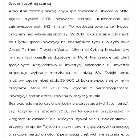
Styczeń ostatnią szansą
Absolutnie ostatnią okazją, aby kupić mieszkanie lub dom w MdM,
będzie styczeń 2018. Wówczas zostaną uruchomione dla
zainteresowanych 343 mln zł. Po rozdysponowaniu tej kwoty,
program niechybnie się skończy. W 2018 roku zostanie oddanych
do użytku sporo inwestycji na poznańskim rynku, w tym dwie
Grupy Partner – Przystań Warta i Młyn nad Cybiną. Mieszkania w
ramach tych osiedli są dostępne w MdM. Nie brakuje też ofert
specjalnych. Przykładowo w inwestycji Wschodnia 19, inwestor
proponuje wybrane mieszkania ze zniżką 8%. Dzięki temu
możliwy będzie rabat aż do 38 000 zł. Lokale wpisują się w ramy
programu MdM na 2018 rok. Zgodnie z harmonogramem,
inwestycja zostanie zrealizowana w przyszłym roku.
Bez względu na to, czy chcielibyśmy skorzystać z MdM „tu i teraz”,
czy liczymy na styczeń 2018, warto decyzję przyspieszyć. –
Program Mieszkanie dla Młodych zyskał wielu zwolenników i
przychylne opinie. To jeden z czynników mający wpływ na decyzję
o zakupie nieruchomości. Z pewnością chętnych nie zabraknie, to