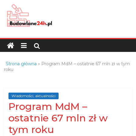
Skip
to
content
Budowlane24h.pl
–
portal
budowlany
Porady
Strona główna
»
Program MdM – ostatnie 67 mln zł w tym
oraz
roku
oferty
z
branży
Wiadomości, aktualności
budowlanej
Program MdM –
ostatnie 67 mln zł w
tym roku