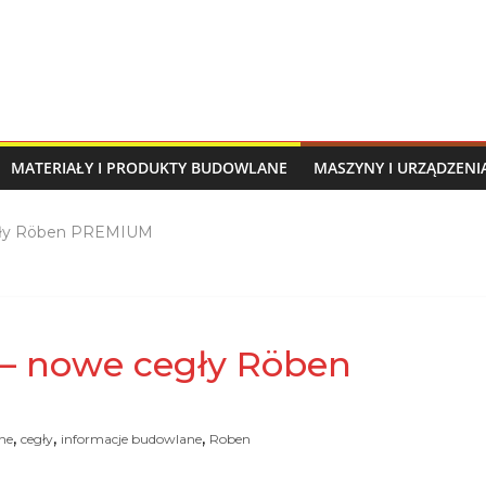
MATERIAŁY I PRODUKTY BUDOWLANE
MASZYNY I URZĄDZEN
egły Röben PREMIUM
 – nowe cegły Röben
,
,
,
ne
cegły
informacje budowlane
Roben