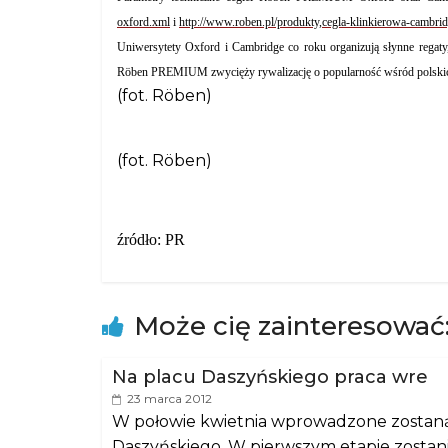
oxford.xml
i
http://www.roben.pl/produkty,cegla-klinkierowa-cambri
Uniwersytety Oxford i Cambridge co roku organizują słynne regaty
Röben PREMIUM zwycięży rywalizację o popularność wśród polski
(fot. Röben)
(fot. Röben)
źródło: PR
Może cię zainteresować
Na placu Daszyńskiego praca wre
23 marca 2012
W połowie kwietnia wprowadzone zostaną 
Daszyńskiego. W pierwszym etapie zostan