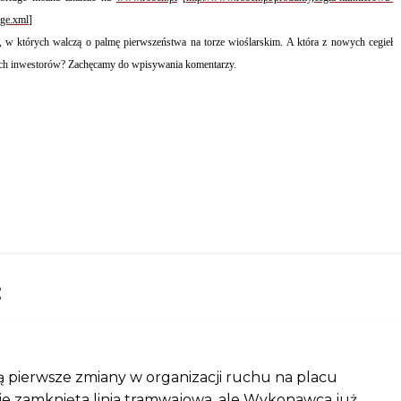
dge.xml
]
, w których walczą o palmę pierwszeństwa na torze wioślarskim. A która z nowych cegieł
ch inwestorów? Zachęcamy do wpisywania komentarzy.
:
pierwsze zmiany w organizacji ruchu na placu
ie zamknięta linia tramwajowa, ale Wykonawca już