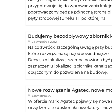
przygotowuje się do wprowadzania kole
poprowadzony będzie północną stroną pl
płyty stropowej tunelu T1, po której na …
Budujemy bezodpływowy zbiornik k
26 września 2012
Na co zwrócić szczególną uwagę przy budo
które rozwiązania są najodpowiedniejsze –
Decyzja o lokalizacji szamba powinna by
zaznaczeniu lokalizacji zbiornika kanaliz
dołączonym do pozwolenia na budowę, …
Nowe rozwiązania Agatec, nowe mo
6 kwietnia 2011
W ofercie marki Agatec pojawiły się nowe
urządzenia to doskonałe niwelatory linio