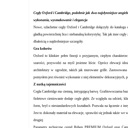
Cegły Oxford i Cambridge, podobnie jak dwa najsłynniejsze angielsk
wykonania, wysmakowanie i elegancja
Nowe, szlachetne cegły Oxford i Cambridge dołączyły do katalogu 
gładką powierzchnię lica i niebanalną kolorystykę. Tak jak inne ceg
dbałością o najdrobniejsze szczegóły.
Gra kolorów
Oxford to klinkier pełen finezji o przyjaznym, ciepłym charakterz
szarości, przywodzi na myśl jesienne liście. Oprócz elewacji id
architektury w ogrodzie, takich jak murowane grille. Zastosowa
pomysłem jest również wykonanie z niej elementów dekoracyjnych, pr
Z nutką tajemniczości
Cegła Cambridge ma ciemną, intrygującą barwę. Grafitowoczarna baza 
fioletowe cieniowanie dodaje cegle głębi. Ze względu na odcień, k
form, brył o niestandardowych kształtach. Pozwala na łączenie z 
Jest to dokonały materiał na elewacje, sprawdzi się jednak także we 
drugiej.
Parametry techniczne cegieł Röben PREMIUM Oxford oraz Cam