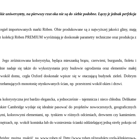
ie uniwersytety, na pierwszy rzut oka nie są do siebie podobne. Łączy je jednak perfekcja
cegieł importowanych marki Röben. Obie produkowane są z najwyższej jakości gliny, mają
ły z kolekcji Röben PREMIUM wyróżniają je doskonałe parametry techniczne oraz produkcja z
e. Jego zróżnicowana kolorystyka, będąca mieszanką brązu, czerwieni, burgundu, fioletu i
ealnie nadaje się także do wykorzystania przy budowie ogrodzenia oraz elementów małej
na wokół domu, cegła Oxford doskonale wpisze się w otaczającą budynek zieleń. Dobrym
zełamujących monotonię otynkowanych ścian, np. przestrzeni wokół okien i drzwi.
kolorystyczna jest bardzo elegancka, a jednocześnie – tajemnicza i nieco chłodna. Delikatne
linkier Cambridge wydaje się idealnie pasować do projektów nowoczesnych, geograficznych
innymi, kolorowymi elementami, np. tynkiem w różnych odcieniach, drewnem czy kamieniem.
wnętrzach, np. wokół kominka lub do wzniesienia ścianki oddzielającej jedną strefę pokoju od
bridge można znaleźć na
www.roben.pl
[
http://www.roben.pl/produkty,cegla-klinkierowa-