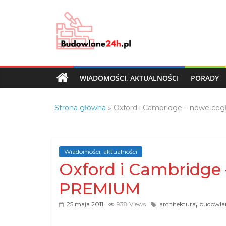
Skip
to
content
Budowlane24h.pl
–
portal
WIADOMOŚCI, AKTUALNOŚCI
PORADY
budowlany
Porady
Strona główna
»
Oxford i Cambridge – nowe c
oraz
oferty
z
branży
Wiadomości, aktualności
budowlanej
Oxford i Cambridge
PREMIUM
,
25 maja 2011
938 Views
architektura
budowla