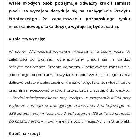
Wiele młodych osób podejmuje odważny krok i zamiast
płacić za wynajem decyduje się na zaciągnięcie kredytu
hipotecznego. Po zanalizowaniu poznańskiego rynku
mieszkaniowego taka decyzja wydaje się być zasadną.
Kupić czy wynająć
W stolicy Wielkopolski wynajem mieszkania to spory koszt. W
zależności od lokalizacji dzielnicy ceny plasują się na bardzo
różnych poziomach. Średnio wynajem 2-pokojowego mieszkania,
oddalonego od centrum, to wydatek rzędu 1880 zł, do tego trzeba
doliczyć opłaty eksploatacyjne. Nie dziwi więc fakt, że młodzi ludzie
pragną
zainwestować w swoją przyszłość i przystąpić do kredytu.
–
Średni miesięczny koszt raty kredytu w programie MDM przy
wyborze naszego promocyjnego
mieszkania 2-pokojowego to
836 złotych, przy mieszkaniu 3-pokojowym 1136 zł. To cena niższa
od kosztu najmu
– mówi Marek Smogór, Prezes Atrium Grunwald.
Kupić na kredyt